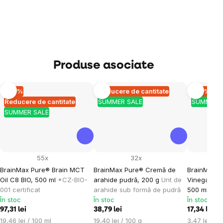
Produse asociate
–10 %
Reducere de cantitate
–10 %
Reducere de cantitate
SUMMER SALE
SUMMER 
SUMMER SALE
55x
32x
BrainMax Pure® Brain MCT
BrainMax Pure® Cremă de
BrainMax P
Oil C8 BIO, 500 ml
*CZ-BIO-
arahide pudră, 200 g
Unt de
Vinegar, Oț
001 certificat
arahide sub formă de pudră
500 ml
*CZ-
În stoc
În stoc
În stoc
97,31 lei
38,79 lei
17,34 lei
Evaluare
Evaluare
Evaluare
19,46 lei / 100 ml
19,40 lei / 100 g
3,47 lei / 1