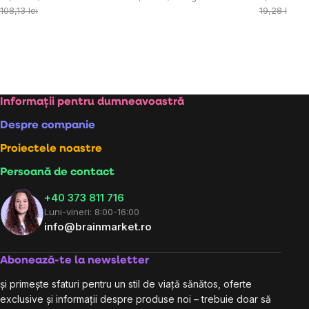
preţ:
preţ:
preţ:
108,13 lei
19,28 lei
Subsol
Informații pentru dumneavoastră
Despre companie
Proiectele noastre
Persoană de contact
+40 373 811 716
Luni-vineri: 8:00-16:00
info@brainmarket.ro
Abonează-te la newsletter
și primește sfaturi pentru un stil de viață sănătos, oferte
exclusive și informații despre produse noi – trebuie doar să