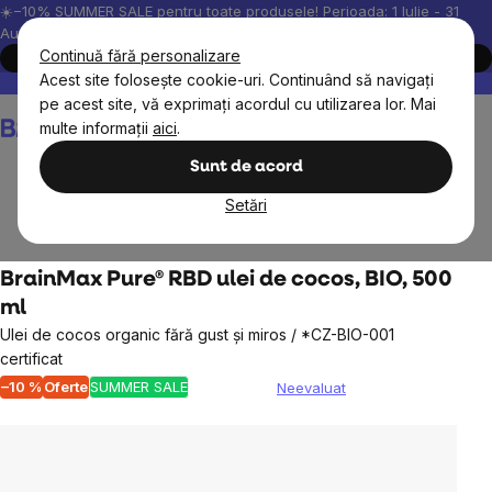
Treci
☀️−10% SUMMER SALE pentru toate produsele! Perioada: 1 Iulie - 31
August, 2026.
la
Continuă fără personalizare
Cumpără acum
conținut
Acest site folosește cookie-uri. Continuând să navigați
Peste 200.000 de recenzii verificate
Produsele noastre sunt testa
pe acest site, vă exprimați acordul cu utilizarea lor. Mai
Coş
multe informații
aici
.
de
cumpărături
Sunt de acord
Setări
Alimente
Uleiuri și grăsimi
BrainMax Pure® RBD ulei de cocos, BIO, 500
ml
Ulei de cocos organic fără gust și miros / *CZ-BIO-001
certificat
–10 %
Oferte
SUMMER SALE
Neevaluat
Evaluarea
medie
a
produsului
este