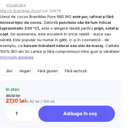
Vizualizare
Marcă:
BrainMax Pure
Cod:
64878
Uleiul de cocos BrainMax Pure RBD BIO
este pur, rafinat și fără
mirosul tipic de cocos.
Datorită
punctului său de fum ridicat
(aproximativ 230 °C),
este o alegere ideală pentru
prăjit, sotat și
copt.
De asemenea, este excelent în orice rețetă - dulce sau
sărată. Este popular nu numai în gătit, ci și în cosmetică - de
exemplu, ca
balsam hidratant natural sau ulei de masaj.
Calitate
100% BIO din Sri Lanka și fără compromisuri între gust și sănătate!
Informaţii detaliate
Bio
Vegan
Fără gluten
Fără lactoză
In stoc
30,12 lei
27,10 lei
5,42 lei / 100 ml
Evaluare
preţ:
Adăuga în coş