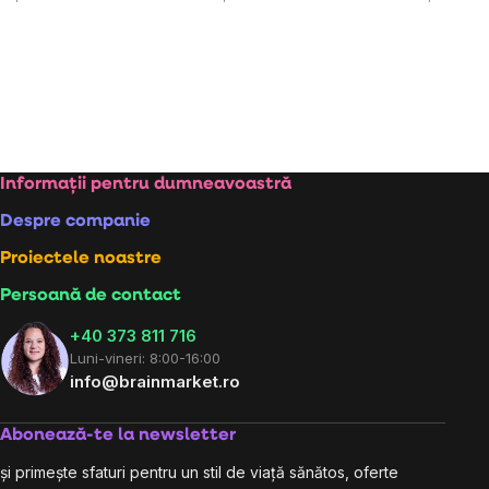
Subsol
Informații pentru dumneavoastră
Despre companie
Proiectele noastre
Persoană de contact
+40 373 811 716
Luni-vineri: 8:00-16:00
info@brainmarket.ro
Abonează-te la newsletter
și primește sfaturi pentru un stil de viață sănătos, oferte