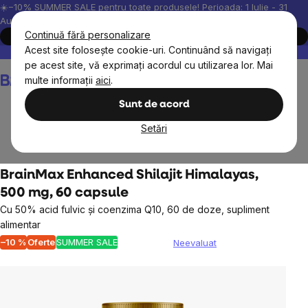
Treci
☀️−10% SUMMER SALE pentru toate produsele! Perioada: 1 Iulie - 31
August, 2026.
la
Continuă fără personalizare
Cumpără acum
conținut
Acest site folosește cookie-uri. Continuând să navigați
Peste 200.000 de recenzii verificate
Produsele noastre sunt testa
pe acest site, vă exprimați acordul cu utilizarea lor. Mai
Coş
multe informații
aici
.
de
cumpărături
Sunt de acord
Setări
BrainMax
BrainMax Enhanced Shilajit Himalayas,
500 mg, 60 capsule
Cu 50% acid fulvic și coenzima Q10, 60 de doze, supliment
alimentar
–10 %
Oferte
SUMMER SALE
Neevaluat
Evaluarea
medie
a
produsului
este