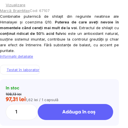
Vizualizare
Marcă:
BrainMax
Cod:
67107
Combinatie puternică de shilajit din regiunile neatinse ale
Himalayei și coenzima Q10.
Puterea de care aveți nevoie în
momentele când cereți mai mult de la voi.
Extractul de shilajit cu
conținut ridicat de 50% acid fulvic
este un antioxidant natural,
susține sistemul imunitar, contribuie la controlul greutății și chiar
are efect de întinerire. Fără substanțe de balast, cu accent pe
puritate.
Informaţii detaliate
Testat în laborator
In stoc
108,13 lei
97,31 lei
1,62 lei / 1 capsulă
Evaluare
preţ:
Adăuga în coş