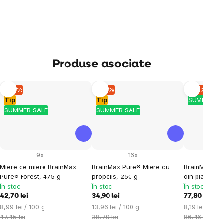
Produse asociate
–10 %
–10 %
–10 %
Tip
Tip
SUMMER 
SUMMER SALE
SUMMER SALE
9x
16x
Miere de miere BrainMax
BrainMax Pure® Miere cu
BrainMax P
Pure® Forest, 475 g
propolis, 250 g
din plante,
În stoc
În stoc
În stoc
42,70 lei
34,90 lei
77,80 lei
Evaluare
Evaluare
Evaluare
8,99 lei / 100 g
13,96 lei / 100 g
8,19 lei / 10
preţ:
preţ:
preţ:
47,45 lei
38,79 lei
86,46 lei