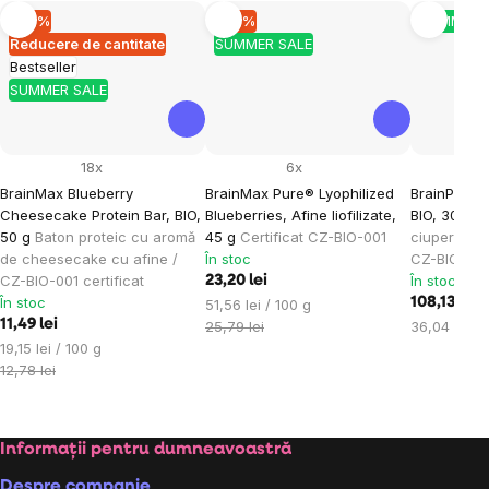
–10 %
–10 %
SUMMER 
Reducere de cantitate
SUMMER SALE
Bestseller
SUMMER SALE
18x
6x
BrainMax Blueberry
BrainMax Pure® Lyophilized
BrainPure
Cheesecake Protein Bar, BIO,
Blueberries, Afine liofilizate,
BIO, 300 g
50 g
Baton proteic cu aromă
45 g
Certificat CZ-BIO-001
ciuperci ch
de cheesecake cu afine /
În stoc
CZ-BIO-001
CZ-BIO-001 certificat
În stoc
23,20 lei
În stoc
Evaluare
108,13 lei
51,56 lei / 100 g
11,49 lei
preţ:
Evaluare
25,79 lei
36,04 lei / 
Evaluare
preţ:
19,15 lei / 100 g
preţ:
12,78 lei
Subsol
Informații pentru dumneavoastră
Despre companie