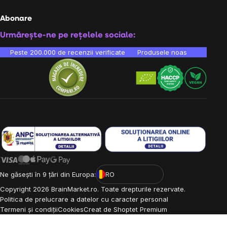
Abonare
Urmărește-ne pe rețelele sociale:
Peste 200.000 de recenzii verificate
Produsele noastre sunt testa
Ne găsești în 9 țări din Europa:
RO
Copyright
2026
BrainMarket.ro. Toate drepturile rezervate.
Politica de prelucrare a datelor cu caracter personal
Termeni și condiții
Cookies
Creat de Shoptet Premium