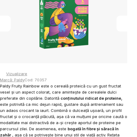
5
stele.
Vizualizare
Marcă:
Paldy
Cod:
70357
Paldy Fruity Rainbow este o cereală proteică cu un gust fructat
vesel și un aspect colorat, care amintește de cerealele dulci
preferate din copilărie. Datorită
conținutului ridicat de proteine,
este potrivită ca mic dejun rapid, gustare după antrenament sau
un adaos crocant la iaurt. Combină o dulceață ușoară, un profil
fructat și o crocanță plăcută, așa că va mulțumi pe oricine caută o
modalitate mai distractivă de a-și crește aportul de proteine ​​pe
parcursul zilei. De asemenea, este
bogată în fibre și săracă în
zahăr
, așa că se potrivește bine unui stil de viață activ. Rețeta