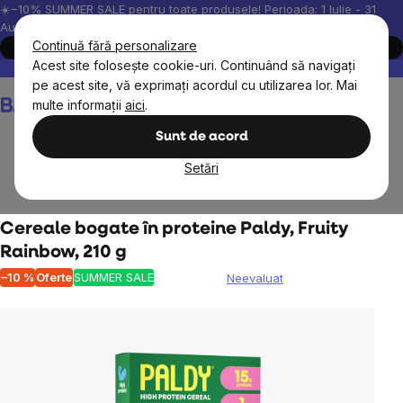
Treci
☀️−10% SUMMER SALE pentru toate produsele! Perioada: 1 Iulie - 31
August, 2026.
la
Continuă fără personalizare
Cumpără acum
conținut
Acest site folosește cookie-uri. Continuând să navigați
Peste 200.000 de recenzii verificate
Produsele noastre sunt testa
pe acest site, vă exprimați acordul cu utilizarea lor. Mai
Coş
multe informații
aici
.
de
cumpărături
Sunt de acord
Setări
Alimente
Cereale și pseudocereale
Cereale bogate în proteine ​​Paldy, Fruity
Rainbow, 210 g
–10 %
Oferte
SUMMER SALE
Neevaluat
Evaluarea
medie
a
produsului
este
0,0
din