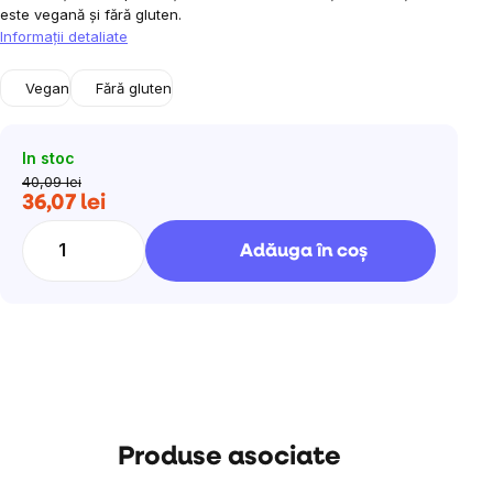
este vegană și fără gluten.
Informaţii detaliate
Vegan
Fără gluten
In stoc
40,09 lei
36,07 lei
Evaluare
preţ:
Adăuga în coş
Produse asociate