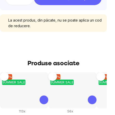
La acest produs, din păcate, nu se poate aplica un cod
de reducere.
Produse asociate
–10 %
–10 %
–10 %
SUMMER SALE
SUMMER SALE
SUMMER 
113x
56x