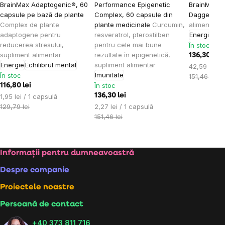
BrainMax Adaptogenic®, 60
Performance Epigenetic
BrainMax 3
capsule pe bază de plante
Complex, 60 capsule din
Dagger, 32
Complex de plante
plante medicinale
Curcumin,
alimentar
adaptogene pentru
resveratrol, pterostilben
Energie
reducerea stresului,
pentru cele mai bune
În stoc
supliment alimentar
rezultate în epigenetică,
136,30 lei
Energie
Echilibrul mental
supliment alimentar
Evaluare
42,59 lei / 
Imunitate
În stoc
preţ:
151,46 lei
În stoc
116,80 lei
Evaluare
136,30 lei
1,95 lei / 1 capsulă
preţ:
Evaluare
129,79 lei
2,27 lei / 1 capsulă
preţ:
151,46 lei
Subsol
Informații pentru dumneavoastră
Despre companie
Proiectele noastre
Persoană de contact
+40 373 811 716