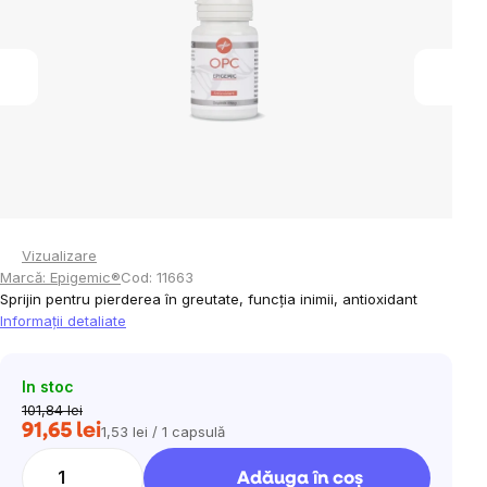
5
stele.
Vizualizare
Marcă:
Epigemic®
Cod:
11663
Sprijin pentru pierderea în greutate, funcția inimii, antioxidant
Informaţii detaliate
In stoc
101,84 lei
91,65 lei
1,53 lei / 1 capsulă
Evaluare
preţ:
Adăuga în coş