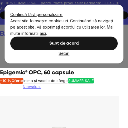
Treci
☀️−10% SUMMER SALE pentru toate produsele! Perioada: 1 Iulie - 31
August, 2026.
la
Continuă fără personalizare
Cumpără acum
conținut
Acest site folosește cookie-uri. Continuând să navigați
Peste 200.000 de recenzii verificate
Produsele noastre sunt testa
pe acest site, vă exprimați acordul cu utilizarea lor. Mai
Coş
multe informații
aici
.
de
cumpărături
Sunt de acord
Setări
Suplimente alimentare
Epigemic® OPC, 60 capsule
–10 %
Oferte
Inima și vasele de sânge
SUMMER SALE
Neevaluat
Evaluarea
medie
a
produsului
este
0,0
din