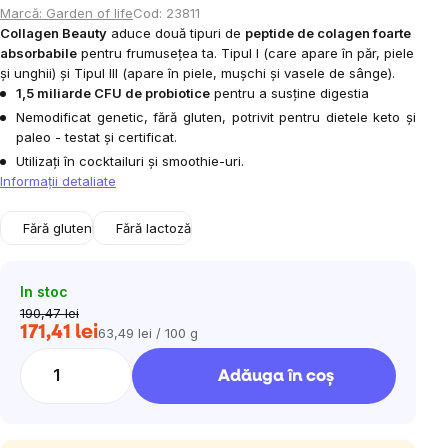
Marcă:
Garden of life
Cod:
23811
Collagen Beauty
aduce două tipuri de
peptide de colagen foarte
absorbabile
pentru frumusețea ta. Tipul I (care apare în păr, piele
și unghii) și Tipul III (apare în piele, mușchi și vasele de sânge).
1,5 miliarde CFU de probiotice
pentru a susține digestia
Nemodificat genetic, fără gluten, potrivit pentru dietele keto și
paleo - testat și certificat.
Utilizați în cocktailuri și smoothie-uri.
Informaţii detaliate
Fără gluten
Fără lactoză
In stoc
190,47 lei
171,41 lei
63,49 lei / 100 g
Evaluare
preţ:
Adăuga în coş