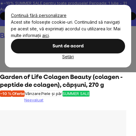
Treci
☀️−10% SUMMER SALE pentru toate produsele! Perioada: 1 Iulie - 31
August, 2026.
la
Continuă fără personalizare
Cumpără acum
conținut
Acest site folosește cookie-uri. Continuând să navigați
Peste 200.000 de recenzii verificate
Produsele noastre sunt testa
pe acest site, vă exprimați acordul cu utilizarea lor. Mai
Coş
multe informații
aici
.
de
cumpărături
Sunt de acord
Setări
Suplimente alimentare
Colagen
Garden of Life Colagen Beauty (colagen -
peptide de colagen), căpșuni, 270 g
–10 %
Oferte
Vânzare
Piele și păr
SUMMER SALE
Neevaluat
Evaluarea
medie
a
produsului
este
0,0