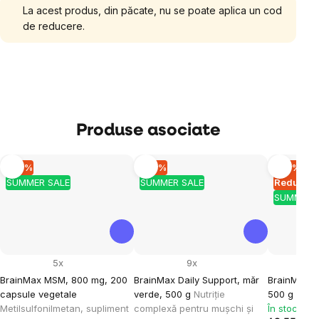
La acest produs, din păcate, nu se poate aplica un cod
de reducere.
Produse asociate
–10 %
–10 %
–10 %
SUMMER SALE
SUMMER SALE
Reducere 
SUMMER 
5x
9x
BrainMax MSM, 800 mg, 200
BrainMax Daily Support, măr
BrainMax P
capsule vegetale
verde, 500 g
Nutriție
500 g
Metilsulfonilmetan, supliment
complexă pentru mușchi și
În stoc