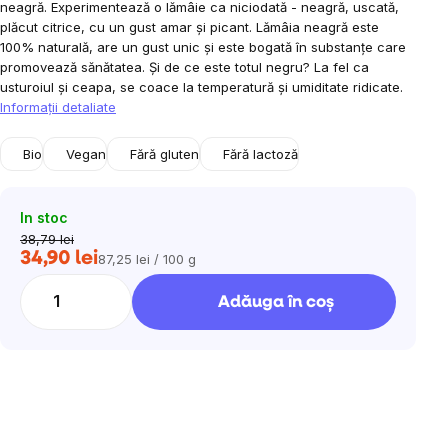
neagră.
Experimentează o lămâie ca niciodată - neagră, uscată,
plăcut citrice, cu un gust amar și picant. Lămâia neagră este
100% naturală, are un gust unic și este bogată în substanțe care
promovează sănătatea. Și de ce este totul negru? La fel ca
usturoiul și ceapa, se coace la temperatură și umiditate ridicate.
Informaţii detaliate
Bio
Vegan
Fără gluten
Fără lactoză
In stoc
38,79 lei
34,90 lei
87,25 lei / 100 g
Evaluare
preţ:
Adăuga în coş