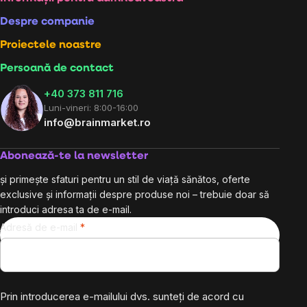
Subsol
Despre companie
Proiectele noastre
Persoană de contact
+40 373 811 716
Luni-vineri: 8:00-16:00
info@brainmarket.ro
Abonează-te la newsletter
și primește sfaturi pentru un stil de viață sănătos, oferte
exclusive și informații despre produse noi – trebuie doar să
introduci adresa ta de e-mail.
Adresă de e-mail
Prin introducerea e-mailului dvs. sunteți de acord cu