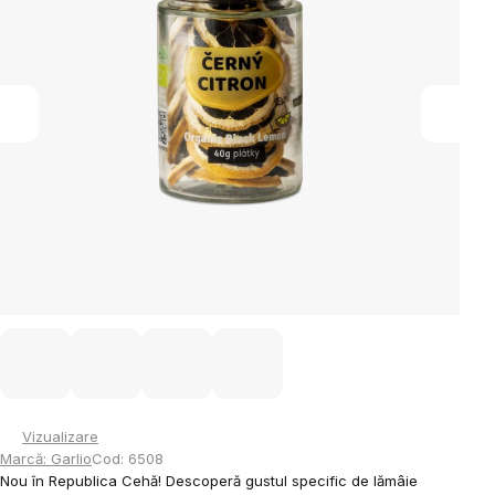
stele.
Vizualizare
Marcă:
Garlio
Cod:
6508
Nou în Republica Cehă! Descoperă gustul specific de lămâie