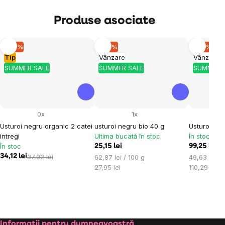
Produse asociate
–10 %
–10 %
–10 %
Tip
Vânzare
Vânzare
SUMMER SALE
SUMMER SALE
SUMMER 
0x
1x
Usturoi negru organic 2 catei
usturoi negru bio 40 g
Usturoi ne
intregi
Ultima bucată în stoc
În stoc
În stoc
25,15 lei
99,25 lei
34,12 lei
37,92 lei
Evaluare
Evaluare
62,87 lei / 100 g
49,63 lei / 
preţ:
preţ:
27,95 lei
110,29 lei
Informații pentru dumneavoastră