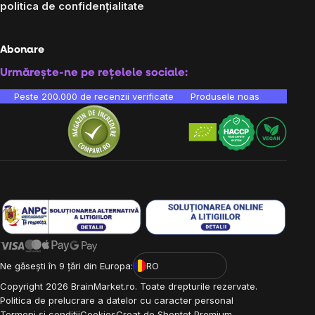
politica de confidențialitate
Abonare
Urmărește-ne pe rețelele sociale:
Peste 200.000 de recenzii verificate
Produsele noastre sunt testa
Ne găsești în 9 țări din Europa:
RO
Copyright
2026
BrainMarket.ro. Toate drepturile rezervate.
Politica de prelucrare a datelor cu caracter personal
Termeni și condiții
Cookies
Creat de Shoptet Premium