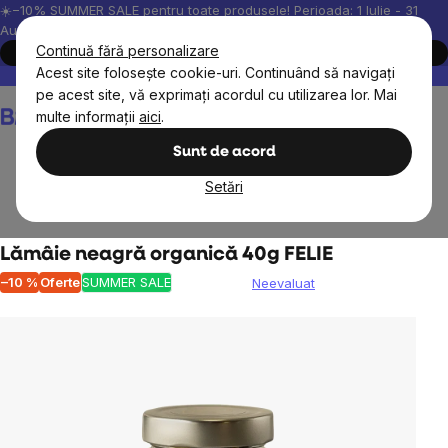
Treci
☀️−10% SUMMER SALE pentru toate produsele! Perioada: 1 Iulie - 31
August, 2026.
la
Continuă fără personalizare
Cumpără acum
conținut
Acest site folosește cookie-uri. Continuând să navigați
Peste 200.000 de recenzii verificate
Produsele noastre sunt testa
pe acest site, vă exprimați acordul cu utilizarea lor. Mai
Coş
multe informații
aici
.
de
cumpărături
Sunt de acord
Setări
Alimente
Fructe uscate
Fructe și legume uscate
Lămâie neagră organică 40g FELIE
–10 %
Oferte
SUMMER SALE
Neevaluat
Evaluarea
medie
a
produsului
este
0,0
din
5