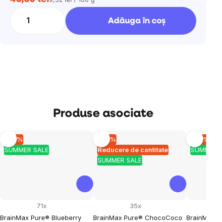
Evaluare
preţ:
Adăuga în coş
Produse asociate
–10 %
–10 %
–10 %
SUMMER SALE
Reducere de cantitate
SUMMER 
SUMMER SALE
71x
35x
BrainMax Pure® Blueberry
BrainMax Pure® ChocoCoco
BrainMax 