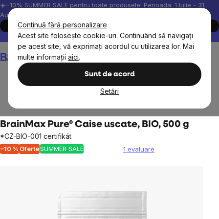
Treci
☀️−10% SUMMER SALE pentru toate produsele! Perioada: 1 Iulie - 31
August, 2026.
la
Continuă fără personalizare
Cumpără acum
conținut
Acest site folosește cookie-uri. Continuând să navigați
Peste 200.000 de recenzii verificate
Produsele noastre sunt testa
pe acest site, vă exprimați acordul cu utilizarea lor. Mai
Coş
multe informații
aici
.
de
cumpărături
Sunt de acord
Setări
Alimente
Fructe uscate
Fructe și legume uscate
BrainMax Pure® Caise uscate, BIO, 500 g
*CZ-BIO-001 certifikát
–10 %
Oferte
SUMMER SALE
1 evaluare
Evaluarea
medie
a
produsului
este
5,0
din