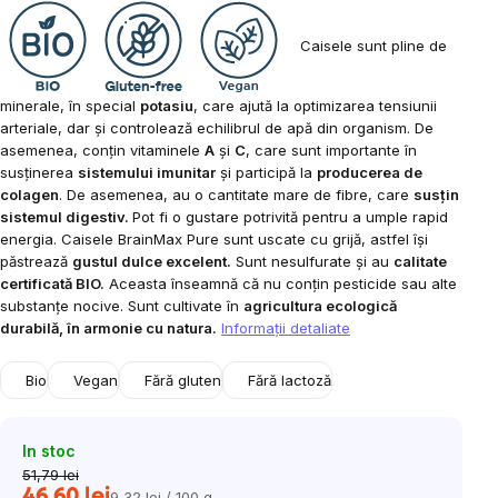
Caisele sunt pline de
minerale, în special
potasiu
, care ajută la optimizarea tensiunii
arteriale, dar și controlează echilibrul de apă din organism. De
asemenea, conțin vitaminele
A
și
C
, care sunt importante în
susținerea
sistemului imunitar
și participă la
producerea de
colagen
. De asemenea, au o cantitate mare de fibre, care
susțin
sistemul digestiv.
Pot fi o gustare potrivită pentru a umple rapid
energia.
Caisele BrainMax Pure sunt uscate cu grijă, astfel își
păstrează
gustul dulce excelent.
Sunt nesulfurate și au
calitate
certificată BIO.
Aceasta înseamnă că nu conțin pesticide sau alte
substanțe nocive. Sunt cultivate în
agricultura ecologică
durabilă, în armonie cu natura.
Informaţii detaliate
Bio
Vegan
Fără gluten
Fără lactoză
In stoc
51,79 lei
46,60 lei
9,32 lei / 100 g