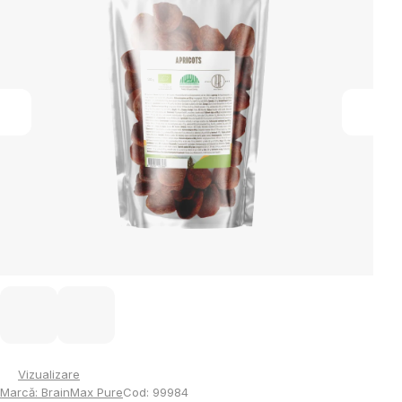
5
stele.
Vizualizare
Marcă:
BrainMax Pure
Cod:
99984