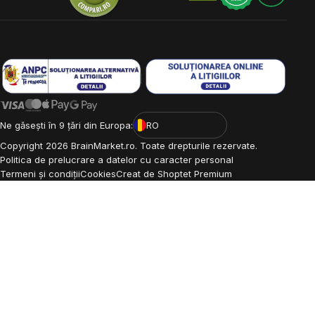
Ne găsești în 9 țări din Europa:
RO
Copyright
2026
BrainMarket.ro. Toate drepturile rezervate.
Politica de prelucrare a datelor cu caracter personal
Termeni și condiții
Cookies
Creat de Shoptet Premium