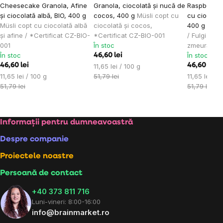
Cheesecake Granola, Afine
Granola, ciocolată și nucă de
Raspberry 
și ciocolată albă, BIO, 400 g
cocos, 400 g
Müsli copt cu
cu ciocolat
Müsli copt cu ciocolată albă
ciocolată și cocos,
400 g
*CZ-
și afine / *Certificat CZ-BIO-
*Certificat CZ-BIO-001
/ Fulgi copț
001
În stoc
zmeură
În stoc
În stoc
46,60 lei
46,60 lei
Evaluare
46,60 lei
11,65 lei / 100 g
Evaluare
preţ:
Evaluare
11,65 lei / 100 g
51,79 lei
11,65 lei / 1
preţ:
preţ:
51,79 lei
51,79 lei
Subsol
Informații pentru dumneavoastră
Despre companie
Proiectele noastre
Persoană de contact
+40 373 811 716
Luni-vineri: 8:00-16:00
info@brainmarket.ro