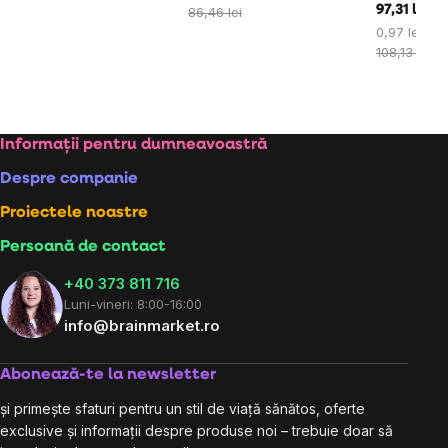
preţ:
97,31 lei
86,46 lei
Evaluare
0,97 lei / 1
preţ:
108,13 lei
Subsol
Informații pentru dumneavoastră
Despre companie
Proiectele noastre
Persoană de contact
+40 373 811 716
Luni-vineri: 8:00-16:00
info@brainmarket.ro
Abonează-te la newsletter
și primește sfaturi pentru un stil de viață sănătos, oferte
exclusive și informații despre produse noi – trebuie doar să