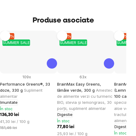
Produse asociate
–10 %
–10 %
–10 %
SUMMER SALE
SUMMER SALE
SUMMER 
109x
63x
Performance Greens®, 33
BrainMax Easy Greens,
BrainMax 
doze, 330 g
Supliment
lămâie verde, 300 g
Amestec
(Lemn-dulce
alimentar
de alimente verzi cu turmeric
100 capsul
Imunitate
BIO, stevia și lemongrass, 30
special de
porții, supliment alimentar
aloe vera p
În stoc
Digestie
tractului di
136,30 lei
alimentar
În stoc
Evaluare
41,30 lei / 100 g
Digestie
preţ:
77,80 lei
151,46 lei
În stoc
Evaluare
25,93 lei / 100 g