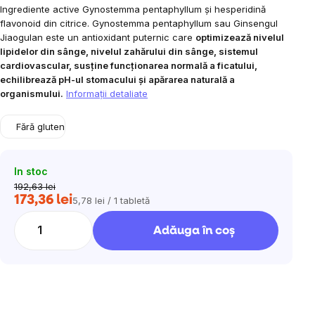
Ingrediente active Gynostemma pentaphyllum și hesperidină
flavonoid din citrice.
Gynostemma pentaphyllum sau
Ginsengul
Jiaogulan este un antioxidant puternic care
optimizează nivelul
lipidelor din sânge, nivelul zahărului din sânge, sistemul
cardiovascular, susține funcționarea normală a ficatului,
echilibrează pH-ul stomacului și apărarea naturală a
organismului.
Informaţii detaliate
Fără gluten
In stoc
192,63 lei
173,36 lei
5,78 lei / 1 tabletă
Evaluare
preţ:
Adăuga în coş