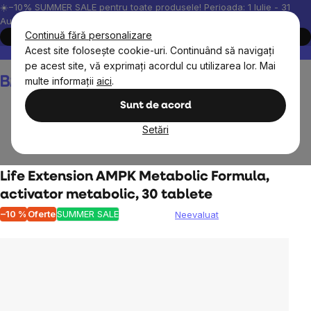
Treci
☀️−10% SUMMER SALE pentru toate produsele! Perioada: 1 Iulie - 31
August, 2026.
la
Continuă fără personalizare
Cumpără acum
conținut
Acest site folosește cookie-uri. Continuând să navigați
Peste 200.000 de recenzii verificate
Produsele noastre sunt testa
pe acest site, vă exprimați acordul cu utilizarea lor. Mai
Coş
multe informații
aici
.
de
cumpărături
Sunt de acord
Setări
Suplimente alimentare
Life Extension AMPK Metabolic Formula,
activator metabolic, 30 tablete
–10 %
Oferte
SUMMER SALE
Neevaluat
Evaluarea
medie
a
produsului
este
0,0
din