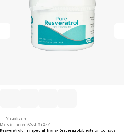
stele.
Vizualizare
Marcă:
Hansen
Cod:
99277
Resveratrolul, în special Trans-Resveratrolul, este un compus