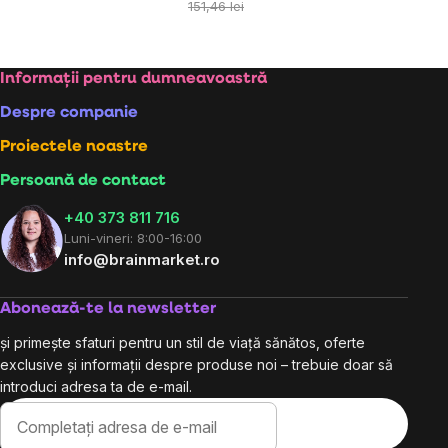
preţ:
151,46 lei
Subsol
Informații pentru dumneavoastră
Despre companie
Proiectele noastre
Persoană de contact
+40 373 811 716
Luni-vineri: 8:00-16:00
info@brainmarket.ro
Abonează-te la newsletter
și primește sfaturi pentru un stil de viață sănătos, oferte
exclusive și informații despre produse noi – trebuie doar să
introduci adresa ta de e-mail.