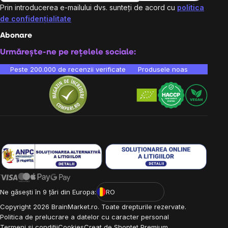
Prin introducerea e-mailului dvs. sunteți de acord cu
politica
de confidențialitate
Abonare
Urmărește-ne pe rețelele sociale:
Peste 200.000 de recenzii verificate
Produsele noastre sunt testa
Ne găsești în 9 țări din Europa:
RO
Copyright
2026
BrainMarket.ro. Toate drepturile rezervate.
Politica de prelucrare a datelor cu caracter personal
Termeni și condiții
Cookies
Creat de Shoptet Premium