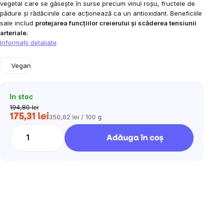
vegetal care se găsește în surse precum vinul roșu, fructele de
pădure și rădăcinile care acționează ca un antioxidant.
Beneficiile
sale includ
protejarea funcțiilor creierului și scăderea tensiunii
arteriale.
Informaţii detaliate
Vegan
In stoc
194,80 lei
175,31 lei
350,62 lei / 100 g
Evaluare
preţ:
Adăuga în coş