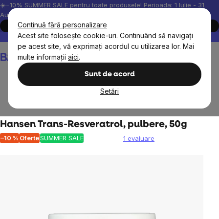
Treci
☀️−10% SUMMER SALE pentru toate produsele! Perioada: 1 Iulie - 31
August, 2026.
la
Continuă fără personalizare
Cumpără acum
conținut
Acest site folosește cookie-uri. Continuând să navigați
Peste 200.000 de recenzii verificate
Produsele noastre sunt testa
pe acest site, vă exprimați acordul cu utilizarea lor. Mai
Coş
multe informații
aici
.
de
cumpărături
Sunt de acord
Setări
Obiective
Longevitate
Hansen Trans-Resveratrol, pulbere, 50g
–10 %
Oferte
SUMMER SALE
1 evaluare
Evaluarea
medie
a
produsului
este
5,0
din
5