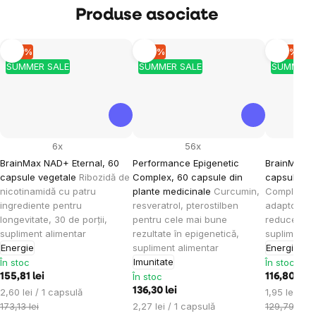
Produse asociate
–10 %
–10 %
–10 %
SUMMER SALE
SUMMER SALE
SUMMER 
6x
56x
BrainMax NAD+ Eternal, 60
Performance Epigenetic
BrainMax A
capsule vegetale
Ribozidă de
Complex, 60 capsule din
capsule pe
nicotinamidă cu patru
plante medicinale
Curcumin,
Complex de
ingrediente pentru
resveratrol, pterostilben
adaptogene
longevitate, 30 de porții,
pentru cele mai bune
reducerea s
supliment alimentar
rezultate în epigenetică,
supliment a
Energie
supliment alimentar
Energie
Ech
Imunitate
În stoc
În stoc
În stoc
155,81 lei
116,80 lei
Evaluare
136,30 lei
Evaluare
2,60 lei / 1 capsulă
1,95 lei / 1
preţ:
Evaluare
preţ:
173,13 lei
2,27 lei / 1 capsulă
129,79 lei