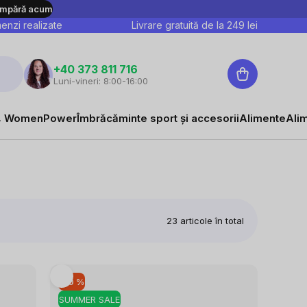
mpără acum
nzi realizate
Livrare gratuită de la
249
lei
Coş
+40 373 811 716
Luni-vineri: 8:00-16:00
de
cumpărături
 WomenPower
Îmbrăcăminte sport și accesorii
Alimente
Ali
23
articole în total
–10 %
SUMMER SALE