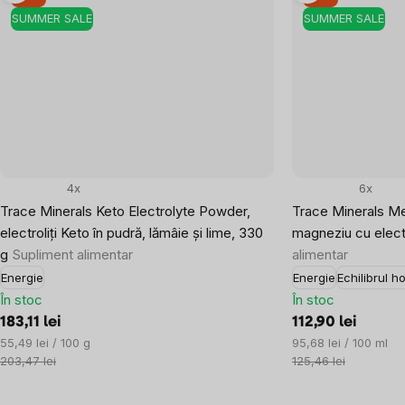
SUMMER SALE
SUMMER SALE
4x
6x
Trace Minerals Keto Electrolyte Powder,
Trace Minerals M
electroliți Keto în pudră, lămâie și lime, 330
magneziu cu electr
g
Supliment alimentar
alimentar
Energie
Energie
Echilibrul 
În stoc
În stoc
183,11 lei
112,90 lei
Evaluare
Evaluare
55,49 lei / 100 g
95,68 lei / 100 ml
preţ:
preţ:
203,47 lei
125,46 lei