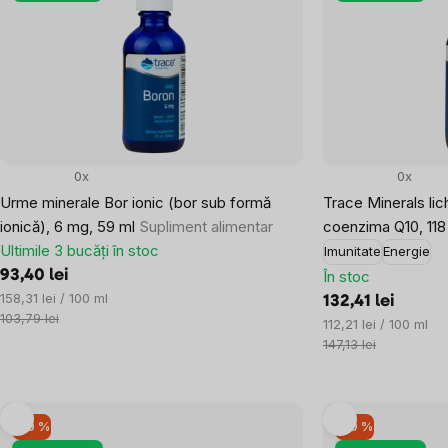
0x
0x
Urme minerale Bor ionic (bor sub formă
Trace Minerals li
ionică), 6 mg, 59 ml
Supliment alimentar
coenzima Q10, 118
Ultimile 3 bucăți în stoc
Imunitate
Energie
93,40 lei
În stoc
Evaluare
158,31 lei / 100 ml
132,41 lei
preţ:
103,79 lei
Evaluare
112,21 lei / 100 ml
preţ:
147,13 lei
–10 %
–10 %