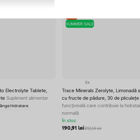
–10 %
SUMMER SALE
0x
o Electrolyte Tablete,
Trace Minerals Zerolyte, Limonadă s
lete
Supliment alimentar
cu fructe de pădure, 30 de pliculeț
funcțională care contribuie la hidrata
sânge
Hidratare
normală
În stoc
190,91 lei
212,13 lei