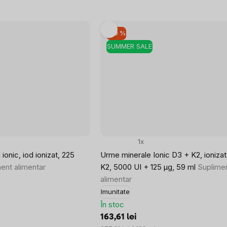
–10 %
SUMMER SALE
1x
ionic, iod ionizat, 225
Urme minerale Ionic D3 + K2, ioniza
ent alimentar
K2, 5000 UI + 125 µg, 59 ml
Suplime
alimentar
Imunitate
În stoc
163,61 lei