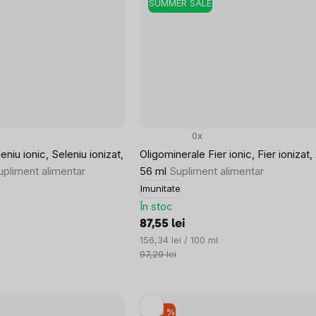
SUMMER SALE
0x
niu ionic, Seleniu ionizat,
Oligominerale Fier ionic, Fier ionizat
upliment alimentar
56 ml
Supliment alimentar
Imunitate
În stoc
87,55 lei
Evaluare
156,34 lei / 100 ml
preţ:
97,29 lei
–10 %