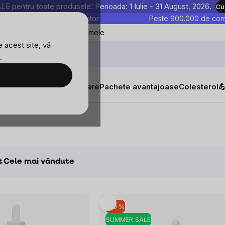
entru toate produsele! Perioada: 1 Iulie - 31 August, 2026.
Cu
astre sunt testate în laborator
Peste 900.000 de come
Blog
Favoritele mele
 acest site, vă
.
tăți
Suplimente alimentare
Pachete avantajoase
Colesterol

t
Cele mai vândute
–10 %
SUMMER SALE