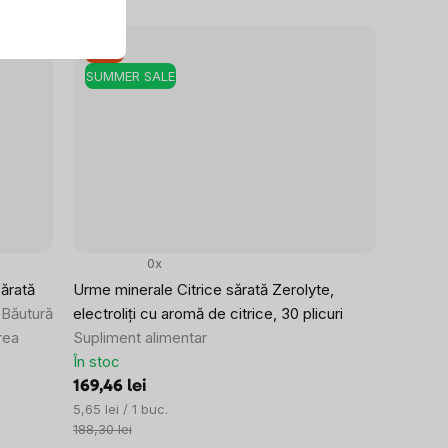
–10 %
SUMMER SALE
0x
ărată
Urme minerale Citrice sărată Zerolyte,
e
Băutură
electroliți cu aromă de citrice, 30 plicuri
rea
Supliment alimentar
În stoc
169,46 lei
Evaluare
5,65 lei / 1 buc.
preţ:
188,30 lei