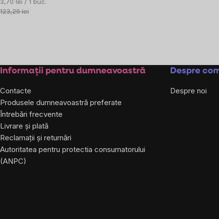
Evaluare
3,70 lei / 1 buc.
preţ:
123,29 lei
Controlul
listărilor
Subsol
Informații pentru dumneavoastră
Despre co
Contacte
Despre noi
Produsele dumneavoastră preferate
Întrebări frecvente
Livrare și plată
Reclamații și returnări
Autoritatea pentru protectia consumatorului
(ANPC)