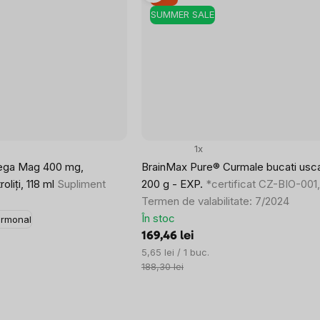
SUMMER SALE
1x
ega Mag 400 mg,
BrainMax Pure® Curmale bucati usca
oliți, 118 ml
Supliment
200 g - EXP.
*certificat CZ-BIO-001,
Termen de valabilitate: 7/2024
În stoc
hormonal
169,46 lei
Evaluare
5,65 lei / 1 buc.
preţ:
188,30 lei