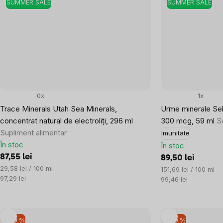
SUMMER SALE
SUMMER SALE
0x
1x
Trace Minerals Utah Sea Minerals,
Urme minerale Sele
concentrat natural de electroliți, 296 ml
300 mcg, 59 ml
S
Supliment alimentar
Imunitate
În stoc
În stoc
87,55 lei
89,50 lei
Evaluare
29,58 lei / 100 ml
Evaluare
151,69 lei / 100 ml
preţ:
97,29 lei
preţ:
99,46 lei
–10 %
–10 %