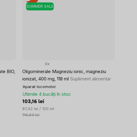
SUMMER SALE
0x
te BIO,
Oligominerale Magneziu ionic, magneziu
ionizat, 400 mg, 118 ml
Supliment alimentar
Aparat locomotor
Ultimile 4 bucăți în stoc
103,16 lei
Evaluare
87,42 lei / 100 ml
preţ:
114,63 lei