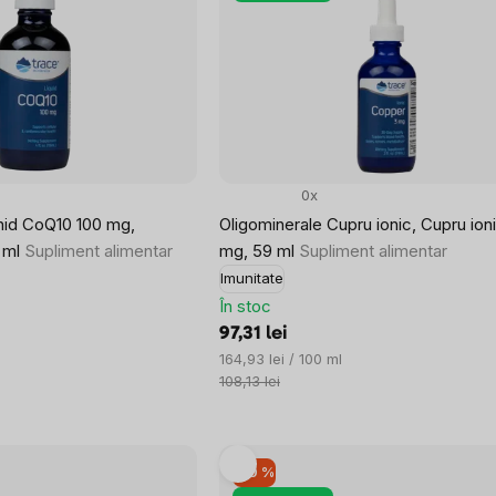
0x
chid CoQ10 100 mg,
Oligominerale Cupru ionic, Cupru ioni
 ml
Supliment alimentar
mg, 59 ml
Supliment alimentar
Imunitate
În stoc
97,31 lei
Evaluare
164,93 lei / 100 ml
preţ:
108,13 lei
–10 %