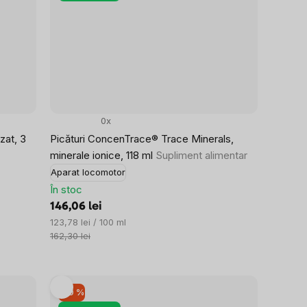
0x
zat, 3
Picături ConcenTrace® Trace Minerals,
minerale ionice, 118 ml
Supliment alimentar
Aparat locomotor
În stoc
146,06 lei
Evaluare
123,78 lei / 100 ml
preţ:
162,30 lei
–10 %