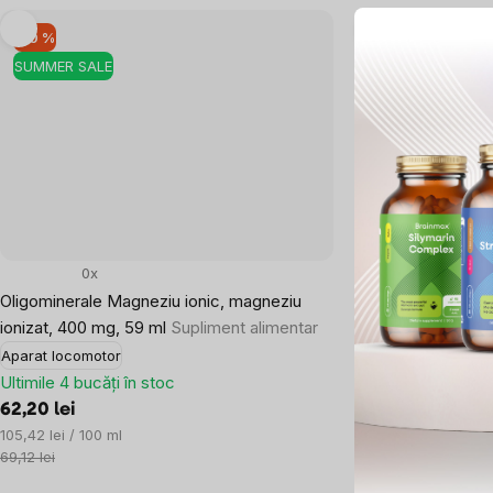
–10 %
–10 %
SUMMER SALE
SUMMER SALE
0x
2x
Oligominerale Magneziu ionic, magneziu
Oligominerale pep
ionizat, 400 mg, 59 ml
Supliment alimentar
electroliți cu ar
plicuri
Supliment a
Aparat locomotor
Ultima bucată în s
Ultimile 4 bucăți în stoc
169,46 lei
62,20 lei
Evaluare
5,65 lei / 1 buc.
Evaluare
105,42 lei / 100 ml
preţ:
188,30 lei
preţ:
69,12 lei