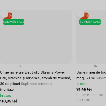
–10 %
–10 %
SUMMER SALE
SUMMER SALE
3x
0x
Urme minerale Electroliți Stamina Power
Urme minerale Iod 
Pak, vitamine și minerale, aromă de zmeură,
mcg, 59 ml
Suplim
30 de plicuri
Supliment alimentar
În stoc
91,46 lei
Imunitate
Evaluare
155,02 lei / 100 ml
În stoc
preţ:
101,63 lei
110,95 lei