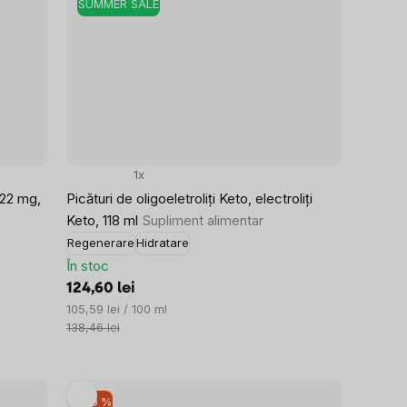
SUMMER SALE
1x
, 22 mg,
Picături de oligoeletroliți Keto, electroliți
Keto, 118 ml
Supliment alimentar
Regenerare
Hidratare
În stoc
124,60 lei
Evaluare
105,59 lei / 100 ml
preţ:
138,46 lei
–10 %