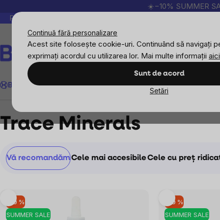
Treci
☀️−10% SUMMER SALE p
la
Peste 200.000 de recenzii verificate
Produsele no
conținut
Continuă fără personalizare
Acest site folosește cookie-uri. Continuând să navigați pe
exprimați acordul cu utilizarea lor. Mai multe informații
aici
Căutare
Sunt de acord
BrainMax
Sport
Imunitate
Femei
Bărbați
Copii
Obiective
Nou
Setări
Mărcile vândute
Trace Minerals
Trace Minerals
Selectarea
Vă recomandăm
Cele mai accesibile
Cele cu preț ridica
produsului
Listă
–10 %
–10 %
produse
SUMMER SALE
SUMMER SALE