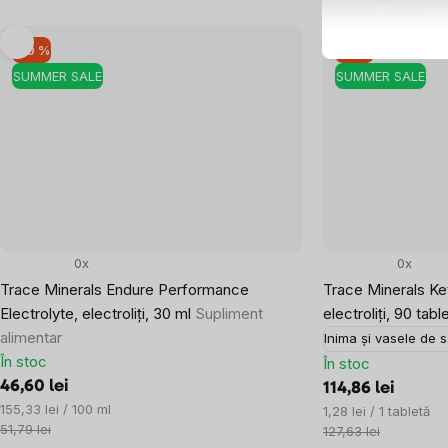
–10 %
–10 %
SUMMER SALE
SUMMER SALE
0x
0x
Trace Minerals Endure Performance
Trace Minerals Ket
Electrolyte, electroliți, 30 ml
Supliment
electroliți, 90 tab
alimentar
Inima și vasele de 
În stoc
În stoc
46,60 lei
114,86 lei
Evaluare
155,33 lei / 100 ml
Evaluare
1,28 lei / 1 tabletă
preţ:
51,79 lei
preţ:
127,63 lei