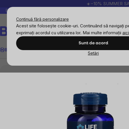
Treci
☀️−10% SUMMER SALE p
la
Peste 200.000 de recenzii verificate
Produsele no
conținut
Continuă fără personalizare
Acest site folosește cookie-uri. Continuând să navigați pe
exprimați acordul cu utilizarea lor. Mai multe informații
aici
Căutare
Sunt de acord
BrainMax
Sport
Imunitate
Femei
Bărbați
Copii
Obiective
Nou
Setări
Suplimente alimentare
Life Extension Caffeinate