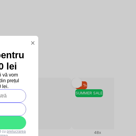
×
pentru
 lei
și vă vom
in prețul
–10 %
–10 %
lei.
SUMMER SALE
SUMMER SALE
rd cu
prelucrarea
7x
48x
mirea