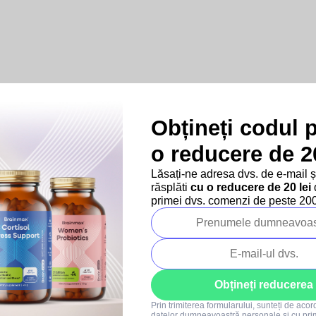
Obțineți codul 
o reducere de 20
Produse asociate
Lăsați-ne adresa dvs. de e-mail 
răsplăti
cu o reducere de 20 lei
d
–10 %
–10 %
primei dvs. comenzi de peste 200 
SUMMER SALE
SUMMER SALE
Obțineți reducerea
Prin trimiterea formularului, sunteți de aco
94x
53x
datelor dumneavoastră personale
și cu pri