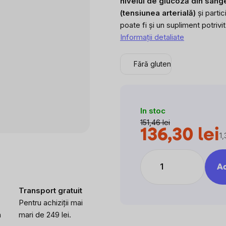
nivelul de glucoză din sânge
este
(tensiunea arterială)
și partic
0,0
poate fi și un supliment potrivi
din
Informaţii detaliate
5
stele.
Fără gluten
In stoc
151,46 lei
136,30 lei
1,
E
pr
Ad
Transport gratuit
Pentru achiziții mai
a
mari de 249 lei.