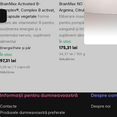
BrainMax Activated B-
BrainMax NO Booster Extreme®
Complex®, Complex B activat,
Arginina, Citrulina, Ornitina, 510 g
90 capsule vegetale
Forme
Eliberare maximă de oxid nitric
active ale vitaminelor B pentru
pentru pompă, circulație
susținerea energiei și a
sanguină și hrănirea țesuturilor,
sistemului nervos, supliment
supliment alimentar.
alimentar
În stoc
175,31 lei
Energie
Piele și păr
Evaluare
34,37 lei / 100 g
În stoc
preţ:
194,80 lei
97,31 lei
Evaluare
1,08 lei / 1 capsulă
preţ:
108,13 lei
Subsol
Informații pentru dumneavoastră
Despre co
Contacte
Despre noi
Produsele dumneavoastră preferate