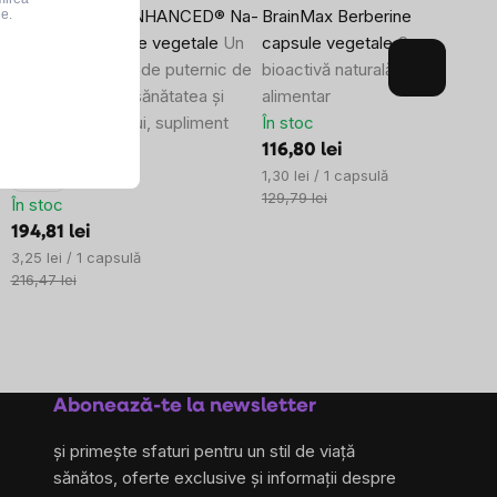
BrainMax BIO-ENHANCED® Na-
BrainMax Berberine 500 mg, 9
le.
RALA, 60 capsule vegetale
Un
capsule vegetale
Substanță
complex extrem de puternic de
bioactivă naturală, supliment
extracte pentru sănătatea și
alimentar
curățarea ficatului, supliment
În stoc
alimentar
116,80 lei
Evaluare
1,30 lei / 1 capsulă
Energie
preţ:
129,79 lei
În stoc
194,81 lei
Evaluare
3,25 lei / 1 capsulă
preţ:
216,47 lei
Abonează-te la newsletter
și primește sfaturi pentru un stil de viață
sănătos, oferte exclusive și informații despre