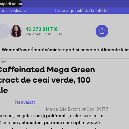
mpără acum
nzi realizate
Livrare gratuită de la
249
lei
Coş
+40 373 811 716
Luni-vineri: 8:00-16:00
de
cumpărături
 WomenPower
Îmbrăcăminte sport și accesorii
Alimente
Ali
tale
 Caffeinated Mega Green
tract de ceai verde, 100
le
Neevaluat
area
Marcă:
Life Extension
Cod:
99177
e
compuși vegetali numiți
polifenoli
, dintre care cel mai
 este
un antioxidant puternic
care
optimizează
sului