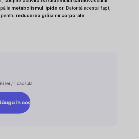
, susține activitatea sistemului cardiovascular
ipă la
metabolismul lipidelor.
Datorită acestui fapt,
t pentru
reducerea grăsimii corporale.
36 lei / 1 capsulă
valuare
eţ:
ăuga în coş