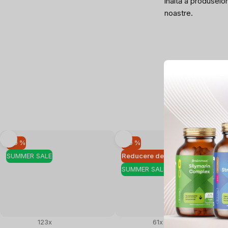
înaltă a produselor
noastre.
–10 %
–10 %
SUMMER SALE
Reducere de cantitate
SUMMER SALE
123x
61x