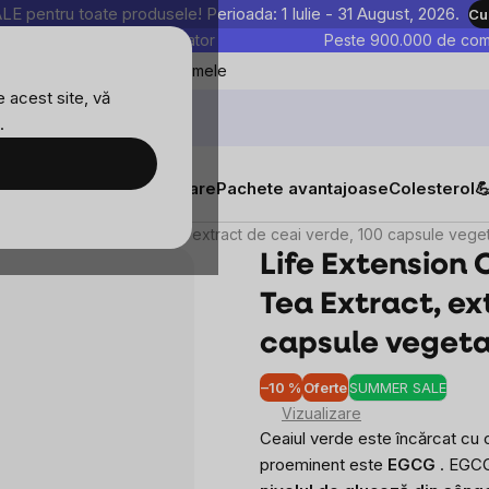
entru toate produsele! Perioada: 1 Iulie - 31 August, 2026.
Cu
astre sunt testate în laborator
Peste 900.000 de come
Blog
Favoritele mele
 acest site, vă
.
tăți
Suplimente alimentare
Pachete avantajoase
Colesterol

d Mega Green Tea Extract, extract de ceai verde, 100 capsule vege
Life Extension
Tea Extract, ex
capsule vegeta
–10 %
Oferte
SUMMER SALE
Evalu
Vizualizare
medi
Ceaiul verde este încărcat cu 
a
proeminent este
EGCG
.
EGCG
produ