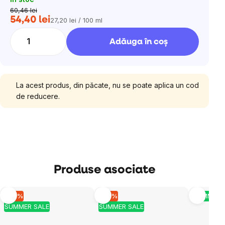
60,46 lei
54,40 lei
27,20 lei / 100 ml
Evaluare
preţ:
Adăuga în coş
La acest produs, din păcate, nu se poate aplica un cod
de reducere.
Produse asociate
–10 %
–10 %
SUMMER 
SUMMER SALE
SUMMER SALE