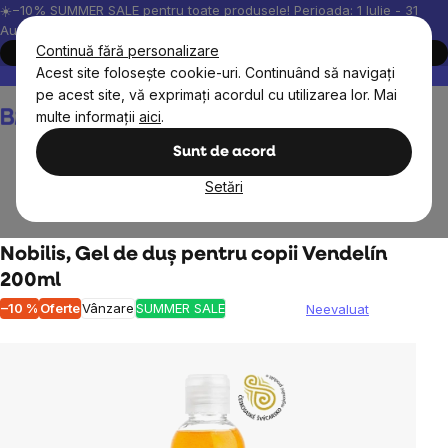
Treci
☀️−10% SUMMER SALE pentru toate produsele! Perioada: 1 Iulie - 31
August, 2026.
la
Continuă fără personalizare
Cumpără acum
conținut
Acest site folosește cookie-uri. Continuând să navigați
Peste 200.000 de recenzii verificate
Produsele noastre sunt testa
pe acest site, vă exprimați acordul cu utilizarea lor. Mai
Coş
multe informații
aici
.
de
cumpărături
Sunt de acord
Setări
Copii
Cosmetice pentru copii
Nobilis, Gel de duș pentru copii Vendelín
200ml
–10 %
Oferte
Vânzare
SUMMER SALE
Neevaluat
Evaluarea
medie
a
produsului
este
0,0
din