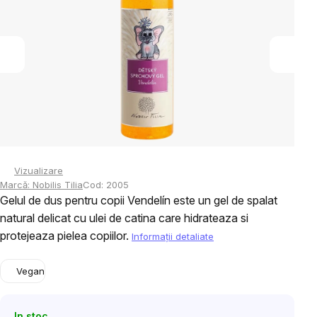
5
stele.
Vizualizare
Marcă:
Nobilis Tilia
Cod:
2005
Gelul de dus pentru copii Vendelín este un gel de spalat
natural delicat cu ulei de catina care hidrateaza si
protejeaza pielea copiilor.
Informaţii detaliate
Vegan
In stoc