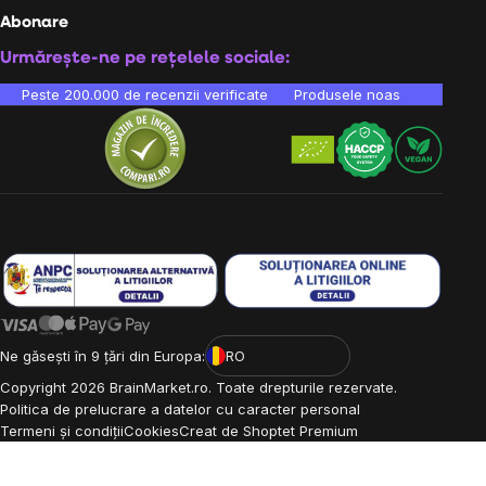
Abonare
Urmărește-ne pe rețelele sociale:
Peste 200.000 de recenzii verificate
Produsele noastre sunt testa
Ne găsești în 9 țări din Europa:
RO
Copyright
2026
BrainMarket.ro. Toate drepturile rezervate.
Politica de prelucrare a datelor cu caracter personal
Termeni și condiții
Cookies
Creat de Shoptet Premium