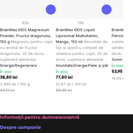
22x
13x
BrainMax KIDS Magnesium
BrainMax KIDS Liquid
BrainMax KI
Powder, Fructul dragonului,
Liposomal Multivitamin,
Piersică, 1
150 g
Magneziu pentru copii
Mango, 150 ml
Absorbție de
substanțe 
cu aromă de fructul
top și spectru complet de
sănătos al c
dragonului, 30 de doze,
vitamine pentru copii, 30 de
doze, supli
supliment alimentar
doze, supliment alimentar
Somn
Energie
Regenerare
Imunitate
Energie
Piele și păr
În stoc
În stoc
În stoc
53,95 lei
38,80 lei
77,80 lei
Evaluare
14,99 lei / 
Evaluare
Evaluare
preţ:
3 880 lei / 100 g
51,87 lei / 100 ml
preţ:
preţ:
43,12 lei
86,46 lei
Subsol
Informații pentru dumneavoastră
Despre companie