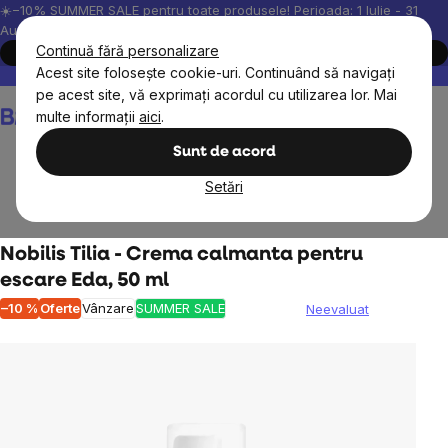
Treci
☀️−10% SUMMER SALE pentru toate produsele! Perioada: 1 Iulie - 31
August, 2026.
la
Continuă fără personalizare
Cumpără acum
conținut
Acest site folosește cookie-uri. Continuând să navigați
Peste 200.000 de recenzii verificate
Produsele noastre sunt testa
pe acest site, vă exprimați acordul cu utilizarea lor. Mai
Coş
multe informații
aici
.
de
cumpărături
Sunt de acord
Setări
Copii
Cosmetice pentru copii
Nobilis Tilia - Crema calmanta pentru
escare Eda, 50 ml
–10 %
Oferte
Vânzare
SUMMER SALE
Neevaluat
Evaluarea
medie
a
produsului
este
0,0
din