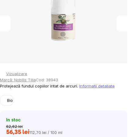
5
stele.
Vizualizare
Marcă:
Nobilis Tilia
Cod:
38943
Protejează fundul copiilor iritat de arcuri.
Informaţii detaliate
Bio
In stoc
62,62 lei
56,35 lei
112,70 lei / 100 ml
Evaluare