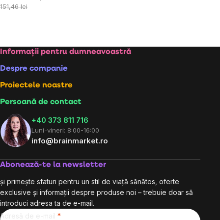
preţ:
151,46 lei
Subsol
Informații pentru dumneavoastră
Despre companie
Proiectele noastre
Persoană de contact
+40 373 811 716
Luni-vineri: 8:00-16:00
info@brainmarket.ro
Abonează-te la newsletter
și primește sfaturi pentru un stil de viață sănătos, oferte
exclusive și informații despre produse noi – trebuie doar să
introduci adresa ta de e-mail.
Adresă de e-mail