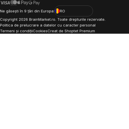
Ne găsești în 9 țări din Europa:
RO
Copyright
2026
BrainMarket.ro. Toate drepturile rezervate.
Politica de prelucrare a datelor cu caracter personal
Termeni și condiții
Cookies
Creat de Shoptet Premium