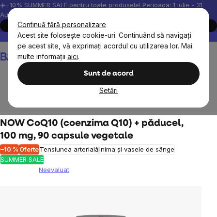
Treci
☀️−10% SUMMER SALE pentru toate produsele! Perioada: 1 Iulie - 31
August, 2026.
la
Continuă fără personalizare
Cumpără acum
conținut
Acest site folosește cookie-uri. Continuând să navigați
Peste 200.000 de recenzii verificate
Produsele noastre sunt testa
pe acest site, vă exprimați acordul cu utilizarea lor. Mai
Coş
multe informații
aici
.
de
cumpărături
Sunt de acord
Setări
Suplimente alimentare
Vitamine, antioxidanți
NOW CoQ10 (coenzima Q10) + păducel,
100 mg, 90 capsule vegetale
–10 %
Oferte
Tensiunea arterială
Inima și vasele de sânge
SUMMER SALE
Neevaluat
Evaluarea
medie
a
produsului
este