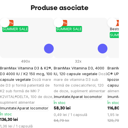
Produse asociate
–10 %
–10 %
–10 %
SUMMER SALE
SUMMER SALE
Bestseller
SUMMER 
490x
32x
BrainMax Vitamina D3 & K2®,
BrainMax Vitamina D3, 4000
BrainMax L
D3 4000 IU / K2 150 mcg, 100
IU, 120 capsule vegetale
Doză
C® UPGRAD
capsule vegetale
Doză mare
mare de vitamina D3 sub
lipozomală
de D3 și formă patentată de
formă de colecalciferol, 120
capsule ve
K2 sub formă de MK-7
de doze, supliment alimentar
alimentar
K2VITAL®DELTA, 100 de doze,
Imunitate
Aparat locomotor
Imunitate
E
supliment alimentar
În stoc
În stoc
Imunitate
Aparat locomotor
58,30 lei
116,80 lei
În stoc
Evaluare
Evaluare
0,49 lei / 1 capsulă
1,95 lei / 1
136,30 lei
preţ:
preţ:
64,79 lei
129,79 lei
Evaluare
1,36 lei / 1 capsulă