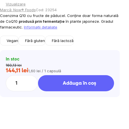
Vizualizare
Marcă:
Now® Foods
Cod:
23254
Coenzima Q10 cu fructe de păducel. Conține doar forma naturală
de CoQ10
produsă prin fermentație
în plante japoneze. Gradul
farmaceutic.
Informaţii detaliate
Vegan
Fără gluten
Fără lactoză
In stoc
160,13 lei
144,11 lei
1,60 lei / 1 capsulă
Evaluare
preţ:
Adăuga în coş