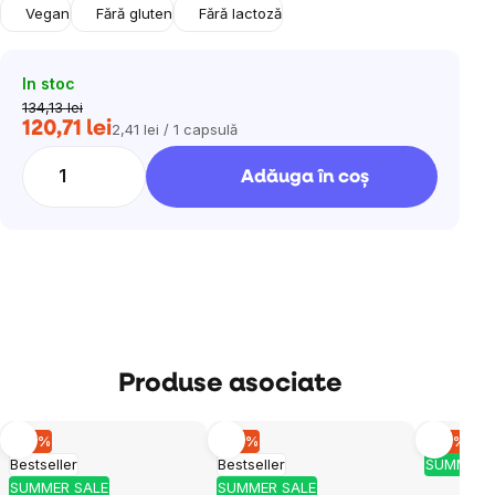
Vegan
Fără gluten
Fără lactoză
In stoc
134,13 lei
120,71 lei
2,41 lei / 1 capsulă
Evaluare
preţ:
Adăuga în coş
Produse asociate
–10 %
–10 %
–10 %
Bestseller
Bestseller
SUMMER 
SUMMER SALE
SUMMER SALE