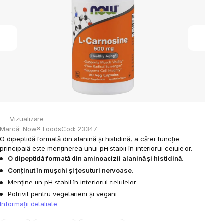
5
stele.
Vizualizare
Marcă:
Now® Foods
Cod:
23347
O dipeptidă formată din alanină și histidină, a cărei funcție
principală este menținerea unui pH stabil în interiorul celulelor.
O dipeptidă formată din aminoacizii alanină și histidină.
Conținut în mușchi și țesuturi nervoase.
Menține un pH stabil în interiorul celulelor.
Potrivit pentru vegetarieni și vegani
Informaţii detaliate