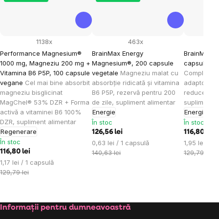
1138x
463x
Performance Magnesium®
BrainMax Energy
BrainMax A
1000 mg, Magneziu 200 mg +
Magnesium®, 200 capsule
capsule pe
Vitamina B6 P5P, 100 capsule
vegetale
Magneziu malat cu
Complex de
vegane
Cel mai bine absorbit
absorbție ridicată și vitamina
adaptogene
magneziu bisglicinat
B6 P5P, rezervă pentru 200
reducerea s
MagChel® 53% DZR + Forma
de zile, supliment alimentar
supliment a
activă a vitaminei B6 100%
Energie
Energie
Ech
DZR, supliment alimentar
În stoc
În stoc
Regenerare
126,56 lei
116,80 lei
În stoc
Evaluare
Evaluare
0,63 lei / 1 capsulă
1,95 lei / 1
116,80 lei
preţ:
preţ:
140,63 lei
129,79 lei
Evaluare
1,17 lei / 1 capsulă
preţ:
129,79 lei
Subsol
Informații pentru dumneavoastră