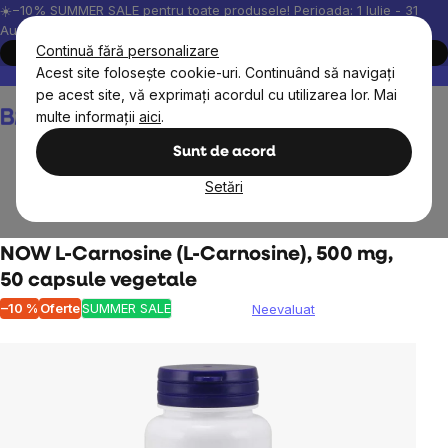
Treci
☀️−10% SUMMER SALE pentru toate produsele! Perioada: 1 Iulie - 31
August, 2026.
la
Continuă fără personalizare
Cumpără acum
conținut
Acest site folosește cookie-uri. Continuând să navigați
Peste 200.000 de recenzii verificate
Produsele noastre sunt testa
pe acest site, vă exprimați acordul cu utilizarea lor. Mai
Coş
multe informații
aici
.
de
cumpărături
Sunt de acord
Setări
Suplimente alimentare
Aminoacizi
NOW L-Carnosine (L-Carnosine), 500 mg,
50 capsule vegetale
–10 %
Oferte
SUMMER SALE
Neevaluat
Evaluarea
medie
a
produsului
este
0,0
din