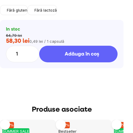
Fără gluten
Fără lactoză
In stoc
64,79 lei
58,30 lei
0,49 lei / 1 capsulă
Evaluare
preţ:
Adăuga în coş
Produse asociate
–10 %
–10 %
–10 %
SUMMER SALE
Bestseller
SUMMER 