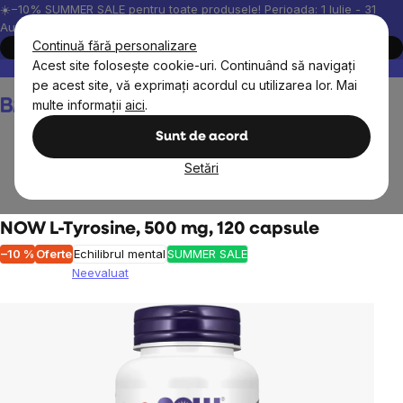
Treci
☀️−10% SUMMER SALE pentru toate produsele! Perioada: 1 Iulie - 31
August, 2026.
la
Continuă fără personalizare
Cumpără acum
conținut
Acest site folosește cookie-uri. Continuând să navigați
Peste 200.000 de recenzii verificate
Produsele noastre sunt testa
pe acest site, vă exprimați acordul cu utilizarea lor. Mai
Coş
multe informații
aici
.
de
cumpărături
Sunt de acord
Setări
Suplimente alimentare
Aminoacizi
NOW L-Tyrosine, 500 mg, 120 capsule
–10 %
Oferte
Echilibrul mental
SUMMER SALE
Neevaluat
Evaluarea
medie
a
produsului
este
0,0
din