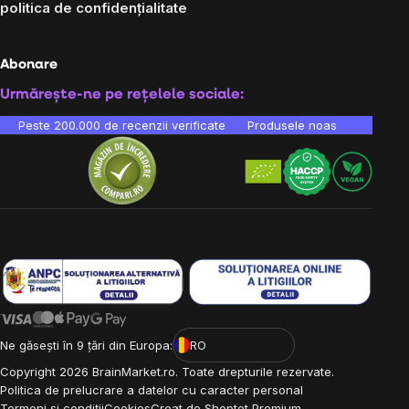
politica de confidențialitate
Abonare
Urmărește-ne pe rețelele sociale:
Peste 200.000 de recenzii verificate
Produsele noastre sunt testa
Ne găsești în 9 țări din Europa:
RO
Copyright
2026
BrainMarket.ro. Toate drepturile rezervate.
Politica de prelucrare a datelor cu caracter personal
Termeni și condiții
Cookies
Creat de Shoptet Premium