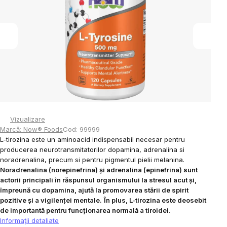
5
stele.
Vizualizare
Marcă:
Now® Foods
Cod:
99999
L-tirozina este un aminoacid indispensabil necesar pentru
producerea neurotransmitatorilor dopamina, adrenalina si
noradrenalina, precum si pentru pigmentul pielii melanina.
Noradrenalina (norepinefrina) și adrenalina (epinefrina) sunt
actorii principali în răspunsul organismului la stresul acut și,
împreună cu dopamina, ajută la promovarea stării de spirit
pozitive și a vigilenței mentale.
În plus, L-tirozina este deosebit
de importantă pentru funcționarea normală a tiroidei.
Informaţii detaliate