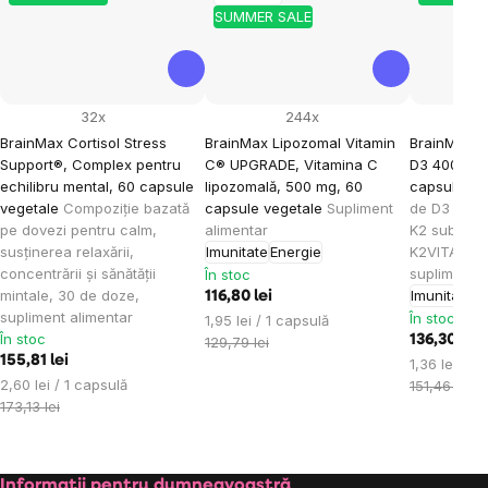
SUMMER SALE
32x
244x
BrainMax Cortisol Stress
BrainMax Lipozomal Vitamin
BrainMax V
Support®, Complex pentru
C® UPGRADE, Vitamina C
D3 4000 IU 
echilibru mental, 60 capsule
lipozomală, 500 mg, 60
capsule ve
vegetale
Compoziție bazată
capsule vegetale
Supliment
de D3 și fo
pe dovezi pentru calm,
alimentar
K2 sub for
susținerea relaxării,
Imunitate
Energie
K2VITAL®DE
concentrării și sănătății
supliment a
În stoc
mintale, 30 de doze,
Imunitate
A
116,80 lei
supliment alimentar
În stoc
Evaluare
1,95 lei / 1 capsulă
În stoc
preţ:
136,30 lei
129,79 lei
155,81 lei
Evaluare
1,36 lei / 1
Evaluare
2,60 lei / 1 capsulă
preţ:
151,46 lei
preţ:
173,13 lei
Informații pentru dumneavoastră