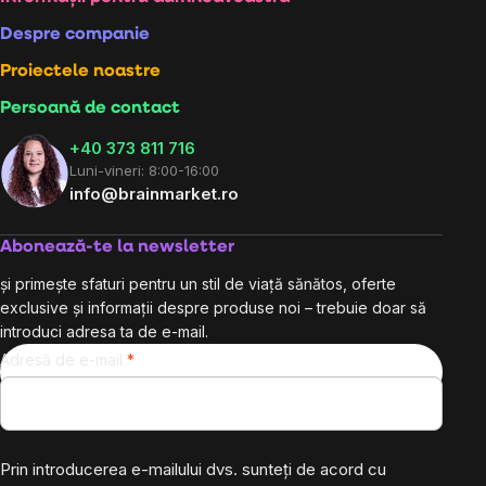
Subsol
Despre companie
Proiectele noastre
Persoană de contact
+40 373 811 716
Luni-vineri: 8:00-16:00
info@brainmarket.ro
Abonează-te la newsletter
și primește sfaturi pentru un stil de viață sănătos, oferte
exclusive și informații despre produse noi – trebuie doar să
introduci adresa ta de e-mail.
Adresă de e-mail
Prin introducerea e-mailului dvs. sunteți de acord cu