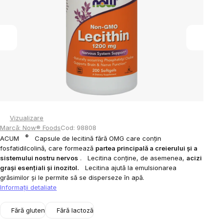
5
stele.
Vizualizare
Marcă:
Now® Foods
Cod:
98808
®
ACUM
Capsule de lecitină fără OMG care conțin
fosfatidilcolină, care formează
partea principală a creierului și a
sistemului nostru nervos
.
Lecitina conține, de asemenea,
acizi
grași esențiali și inozitol.
Lecitina ajută la emulsionarea
grăsimilor și le permite să se disperseze în apă.
Informaţii detaliate
Fără gluten
Fără lactoză