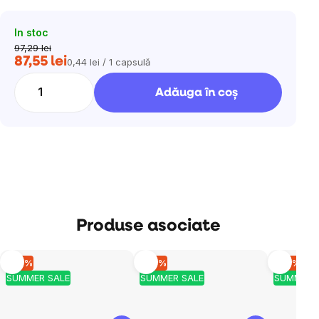
In stoc
97,29 lei
87,55 lei
0,44 lei / 1 capsulă
Evaluare
preţ:
Adăuga în coş
Produse asociate
–10 %
–10 %
–10 %
SUMMER SALE
SUMMER SALE
SUMMER 