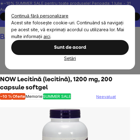
Treci
☀️−10% SUMMER SALE pentru toate produsele! Perioada: 1 Iulie - 31
August, 2026.
la
Continuă fără personalizare
Cumpără acum
conținut
Acest site folosește cookie-uri. Continuând să navigați
Peste 200.000 de recenzii verificate
Produsele noastre sunt testa
pe acest site, vă exprimați acordul cu utilizarea lor. Mai
Coş
multe informații
aici
.
de
cumpărături
Sunt de acord
Setări
Suplimente alimentare
NOW Lecitină (lecitină), 1200 mg, 200
capsule softgel
–10 %
Oferte
Memorie
SUMMER SALE
Neevaluat
Evaluarea
medie
a
produsului
este
0,0
din