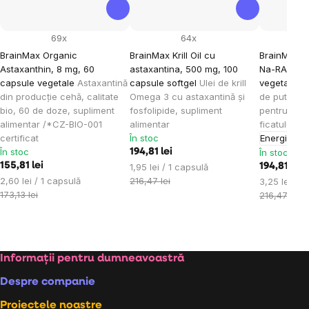
69x
64x
BrainMax Organic
BrainMax Krill Oil cu
BrainMax 
Astaxanthin, 8 mg, 60
astaxantina, 500 mg, 100
Na-RALA, 6
capsule vegetale
Astaxantină
capsule softgel
Ulei de krill
vegetale
U
din producție cehă, calitate
Omega 3 cu astaxantină și
de puternic
bio, 60 de doze, supliment
fosfolipide, supliment
pentru sănă
alimentar /*CZ-BIO-001
alimentar
ficatului, s
certificat
În stoc
Energie
În stoc
194,81 lei
În stoc
155,81 lei
Evaluare
1,95 lei / 1 capsulă
194,81 lei
Evaluare
preţ:
2,60 lei / 1 capsulă
216,47 lei
Evaluare
3,25 lei / 1
preţ:
173,13 lei
preţ:
216,47 lei
Subsol
Informații pentru dumneavoastră
Despre companie
Proiectele noastre