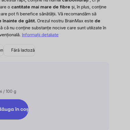
 are o
cantitate mai mare de fibre
și, în plus, conține
 care pot fi benefice sănătății. Vă recomandăm să
 înainte de gătit.
Orezul nostru BrainMax este
de
că nu conține substanțe nocive care sunt utilizate în
vențională.
Informaţii detaliate
en
Fără lactoză
ei / 100 g
are
ăuga în coş