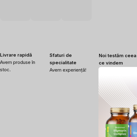
Livrare rapidă
Sfaturi de
Noi testăm ceea
Avem produse în
specialitate
ce vindem
stoc.
Avem experiență!
Verificăm calitate
înaltă a produselor
noastre.