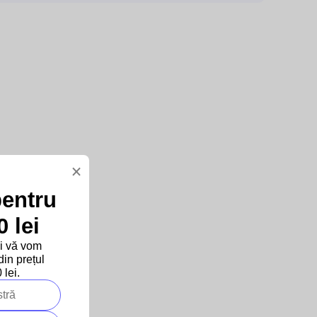
×
pentru
 lei
și vă vom
in prețul
lei.