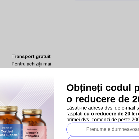
Transport gratuit
Pentru achiziții mai
a
mari de 249 lei.
Obțineți codul 
o reducere de 20
Lăsați-ne adresa dvs. de e-mail 
răsplăti
cu o reducere de 20 lei
d
primei dvs. comenzi de peste 200 