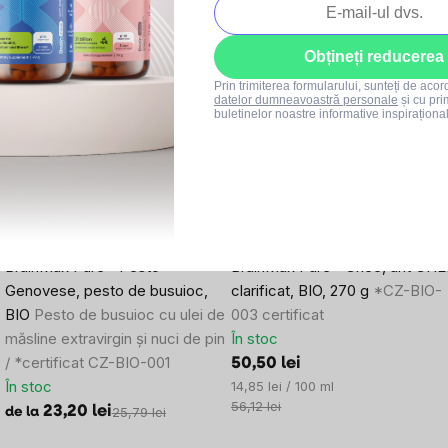
Produse asociate
Obțineți reducerea
Mai multe variante
–10 %
Prin trimiterea formularului, sunteți de aco
datelor dumneavoastră personale
și cu pri
–10 %
SUMMER SALE
buletinelor noastre informative inspiraționa
SUMMER SALE
3x
32x
BrainMax Pure® Pesto
BrainMax Pure® Ghee, unt GHE
Genovese, pesto de busuioc,
clarificat, BIO, 270 g
*CZ-BIO-
BIO
Pesto de busuioc cu ulei de
003 certificat
măsline extravirgin și nuci de pin
În stoc
/ *certificat CZ-BIO-001
50,50 lei
În stoc
Evaluare
14,85 lei / 100 ml
preţ:
56,12 lei
23,20 lei
25,79 lei
de la