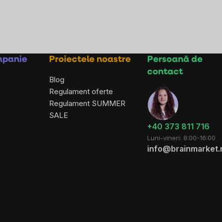
mpanie
Proiectele noastre
Persoană de
contact
Blog
Regulament oferte
Regulament SUMMER
SALE
+40 373 811 716
Luni-vineri: 8:00-16:00
info@brainmarket.