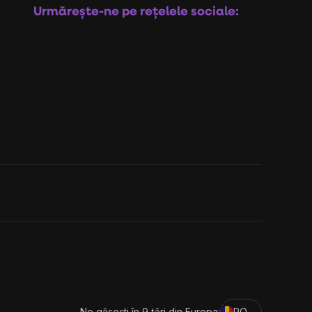
Urmărește-ne pe rețelele sociale:
Ne găsești în 9 țări din Europa:
RO