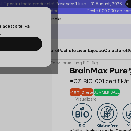
entru toate produsele! Perioada: 1 Iulie - 31 August, 2026.
Cu
astre sunt testate în laborator
Peste 900.000 de come
Blog
Favoritele mele
 acest site, vă
.
tăți
Suplimente alimentare
Pachete avantajoase
Colesterol

ase
BrainMax Pure®, Orez, brun, lung BIO, 1kg
BrainMax Pure®,
*CZ-BIO-001 certifikát
–10 %
Oferte
SUMMER SALE
Evalu
Vizualizare
medi
a
produ
este
0,0
părțile - inclusiv coaja. Datori