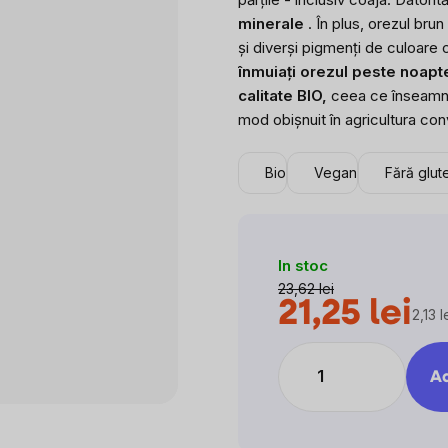
din
minerale
. În plus, orezul brun
5
și diverși pigmenți de culoare
stele.
înmuiați orezul peste noapte
calitate BIO,
ceea ce înseamnă 
mod obișnuit în agricultura con
Bio
Vegan
Fără glut
In stoc
23,62 lei
21,25 lei
2,13 l
Evalu
preţ:
Ad