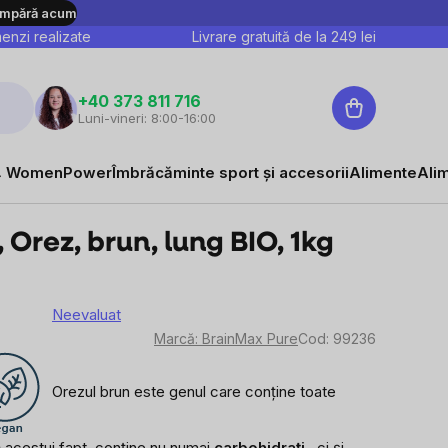
mpără acum
nzi realizate
Livrare gratuită de la
249
lei
Coş
+40 373 811 716
Luni-vineri: 8:00-16:00
de
cumpărături
 WomenPower
Îmbrăcăminte sport și accesorii
Alimente
Ali
 Orez, brun, lung BIO, 1kg
Neevaluat
area
Marcă:
BrainMax Pure
Cod:
99236
e
Orezul brun este genul care conține toate
sului
tă acestui fapt, conține nu numai
carbohidrați
, ci și