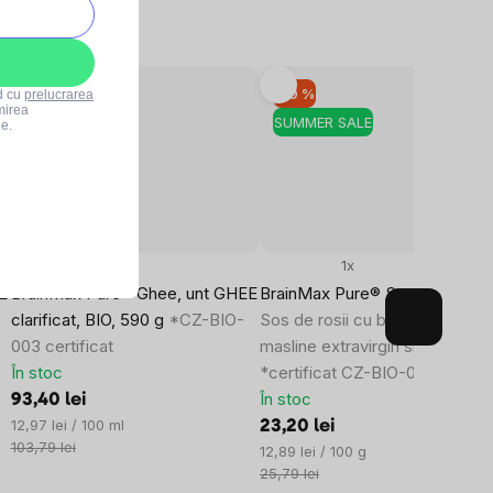
–10 %
–10 %
rd cu
prelucrarea
mirea
SUMMER SALE
SUMMER SALE
le.
57x
1x
E
BrainMax Pure® Ghee, unt GHEE
BrainMax Pure® Sugo, BIO, 180
clarificat, BIO, 590 g
*CZ-BIO-
Sos de rosii cu busuioc, ulei d
003 certificat
masline extravirgin si masline /
În stoc
*certificat CZ-BIO-001
În stoc
93,40 lei
Evaluare
12,97 lei / 100 ml
23,20 lei
preţ:
103,79 lei
Evaluare
12,89 lei / 100 g
preţ:
25,79 lei