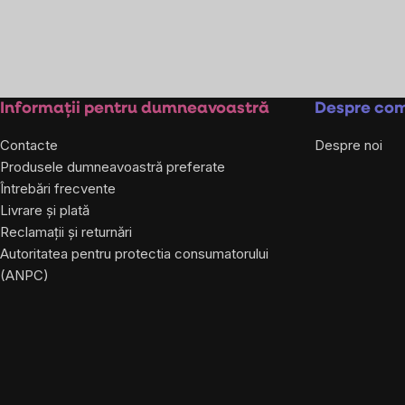
Subsol
Informații pentru dumneavoastră
Despre co
Contacte
Despre noi
Produsele dumneavoastră preferate
Întrebări frecvente
Livrare și plată
Reclamații și returnări
Autoritatea pentru protectia consumatorului
(ANPC)