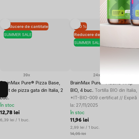
Reducere de cantitate
–20 %
SUMMER SALE
Reducere de cantitate
SUMMER SALE
39x
24x
BrainMax Pure® Pizza Base,
BrainMax Pure® Piadina Wrap
aluat de pizza gata din Italia, 2
BIO, 4 buc.
Tortilla BIO din Italia,
buc.
*IT-BIO-009 certificat // Expiră
În stoc
la: 27/11/2025
În stoc
12,78 lei
Evaluare
6,39 lei / 1 buc.
11,96 lei
preţ:
Evaluare
2,99 lei / 1 buc.
preţ:
14,95 lei