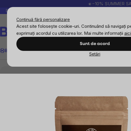
Treci
☀️−10% SUMMER SALE p
la
Peste 200.000 de recenzii verificate
Produsele no
conținut
Continuă fără personalizare
Acest site folosește cookie-uri. Continuând să navigați pe
exprimați acordul cu utilizarea lor. Mai multe informații
aici
Căutare
Sunt de acord
BrainMax
Sport
Imunitate
Femei
Bărbați
Copii
Obiective
Nou
Setări
BrainMax
BrainPure
Orez, paste, legumino