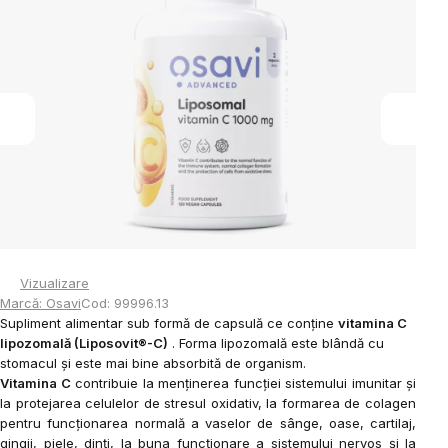
0,0
din
5
stele.
Vizualizare
Marcă:
Osavi
Cod:
99996.13
Supliment alimentar sub formă de capsulă ce conține
vitamina C
lipozomală (Liposovit®-C)
. Forma lipozomală este blândă cu
stomacul și este mai bine absorbită de organism.
Vitamina C
contribuie la menținerea funcției sistemului imunitar și
la protejarea celulelor de stresul oxidativ,
la formarea de colagen
pentru funcționarea normală a vaselor de sânge, oase, cartilaj,
gingii, piele, dinți,
la buna funcționare a sistemului nervos și la