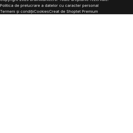
Politica de prelucrare a datelor cu caracter personal
Termeni și condiții
Cookies
Creat de Shoptet Premium