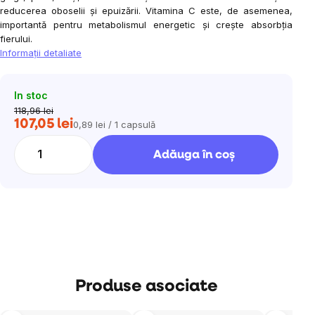
reducerea oboselii și epuizării. Vitamina C este, de asemenea,
importantă pentru
metabolismul energetic și crește absorbția
fierului.
Informaţii detaliate
In stoc
118,96 lei
107,05 lei
0,89 lei / 1 capsulă
Evaluare
preţ:
Adăuga în coş
Produse asociate