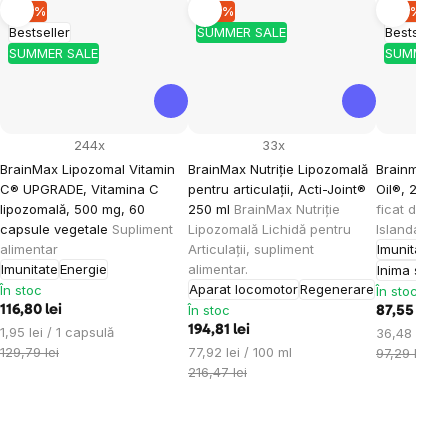
–10 %
–10 %
–10 %
Bestseller
SUMMER SALE
Bestseller
SUMMER SALE
SUMMER 
244x
33x
BrainMax Lipozomal Vitamin
BrainMax Nutriție Lipozomală
Brainmax O
C® UPGRADE, Vitamina C
pentru articulații, Acti-Joint®
Oil®, 240 
lipozomală, 500 mg, 60
250 ml
BrainMax Nutriție
ficat de cod
capsule vegetale
Supliment
Lipozomală Lichidă pentru
Islanda, su
alimentar
Articulații, supliment
Imunitate
Imunitate
Energie
alimentar.
Inima și v
Aparat locomotor
Regenerare
În stoc
În stoc
În stoc
116,80 lei
87,55 lei
Evaluare
194,81 lei
1,95 lei / 1 capsulă
Evaluare
36,48 lei / 
preţ:
Evaluare
129,79 lei
77,92 lei / 100 ml
preţ:
97,29 lei
preţ:
216,47 lei