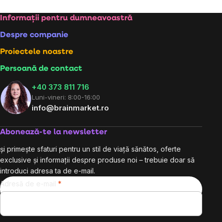
Subsol
Informații pentru dumneavoastră
Despre companie
Proiectele noastre
Persoană de contact
+40 373 811 716
Luni-vineri: 8:00-16:00
info@brainmarket.ro
Abonează-te la newsletter
și primește sfaturi pentru un stil de viață sănătos, oferte
exclusive și informații despre produse noi – trebuie doar să
introduci adresa ta de e-mail.
Adresă de e-mail