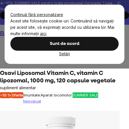
Treci
☀️−10% SUMMER SALE pentru toate produsele! Perioada: 1 Iulie - 31
August, 2026.
la
Continuă fără personalizare
Cumpără acum
conținut
Acest site folosește cookie-uri. Continuând să navigați
Peste 200.000 de recenzii verificate
Produsele noastre sunt testa
pe acest site, vă exprimați acordul cu utilizarea lor. Mai
Coş
multe informații
aici
.
de
cumpărături
Sunt de acord
Setări
Obiective
Imunitate
Vitamina C
Osavi Liposomal Vitamin C, vitamin C
lipozomal, 1000 mg, 120 capsule vegetale
supliment alimentar
–10 %
Oferte
Imunitate
Aparat locomotor
SUMMER SALE
Neevaluat
Evaluarea
medie
a
produsului
este