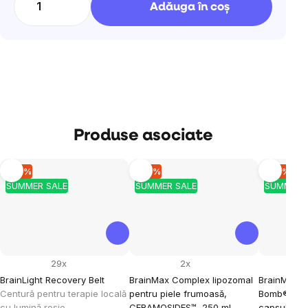
Adăuga în coş
Produse asociate
–10 %
–10 %
–10 %
SUMMER SALE
SUMMER SALE
SUMMER 
29x
2x
BrainLight Recovery Belt
BrainMax Complex lipozomal
BrainMax 
Centură pentru terapie locală
pentru piele frumoasă,
Bomb®, păr,
cu lumină roșie
CERAMOSIDES™, 250 ml
capsule ve