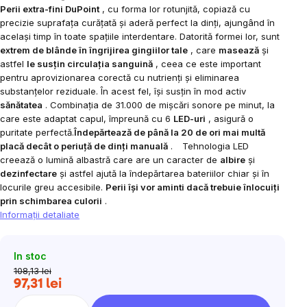
Perii extra-fini DuPoint
, cu forma lor rotunjită, copiază cu
precizie suprafața curățată și aderă perfect la dinți, ajungând în
același timp în toate spațiile interdentare. Datorită formei lor, sunt
extrem de blânde în îngrijirea gingiilor tale
, care
masează
și
astfel
le susțin circulația sanguină
, ceea ce este important
pentru aprovizionarea corectă cu nutrienți și eliminarea
substanțelor reziduale. În acest fel, își susțin în mod activ
sănătatea
.
Combinația de 31.000 de mișcări sonore pe minut, la
care este adaptat capul, împreună cu 6
LED-uri
, asigură o
puritate perfectă.
Îndepărtează de până la 20 de ori mai multă
placă decât o periuță de dinți manuală
.
Tehnologia LED
creează o lumină albastră care are un caracter de
albire
și
dezinfectare
și astfel ajută la îndepărtarea bateriilor chiar și în
locurile greu accesibile.
Perii își vor aminti dacă trebuie înlocuiți
prin schimbarea culorii
.
Informaţii detaliate
In stoc
108,13 lei
97,31 lei
Evaluare
preţ: