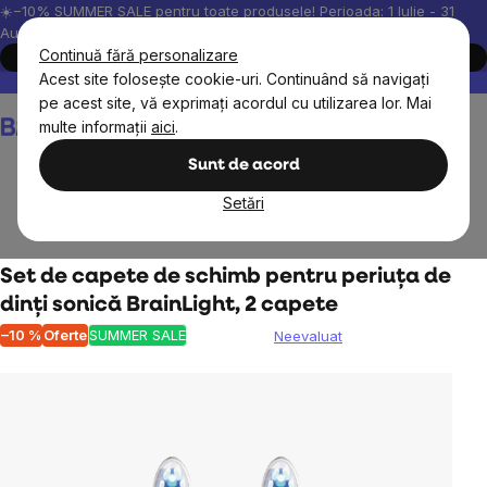
Treci
☀️−10% SUMMER SALE pentru toate produsele! Perioada: 1 Iulie - 31
August, 2026.
la
Continuă fără personalizare
Cumpără acum
conținut
Acest site folosește cookie-uri. Continuând să navigați
Peste 200.000 de recenzii verificate
Produsele noastre sunt testa
pe acest site, vă exprimați acordul cu utilizarea lor. Mai
Coş
multe informații
aici
.
de
cumpărături
Sunt de acord
Setări
Cosmetice naturale
Îngrijire dentară
Periuțe de dinți
Set de capete de schimb pentru periuța de
dinți sonică BrainLight, 2 capete
–10 %
Oferte
SUMMER SALE
Neevaluat
Evaluarea
medie
a
produsului
este
0,0
din