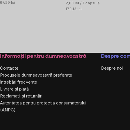
preţ:
97,29 lei
Evaluare
2,60 lei / 1 capsulă
preţ:
173,13 lei
Subsol
Informații pentru dumneavoastră
Despre co
Contacte
Despre noi
Produsele dumneavoastră preferate
Întrebări frecvente
Livrare și plată
Reclamații și returnări
Autoritatea pentru protectia consumatorului
(ANPC)