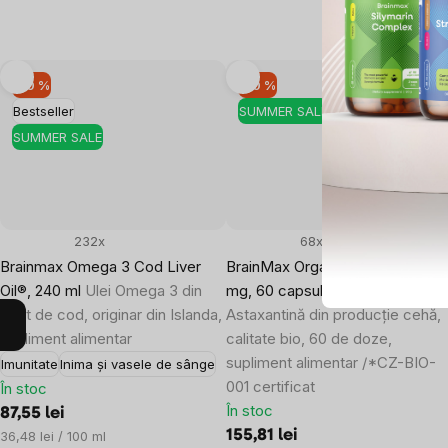
–10 %
–10 %
Bestseller
SUMMER SALE
SUMMER SALE
232x
68x
Brainmax Omega 3 Cod Liver
BrainMax Organic Astaxanthin, 8
Oil®, 240 ml
Ulei Omega 3 din
mg, 60 capsule vegetale
ficat de cod, originar din Islanda,
Astaxantină din producție cehă,
supliment alimentar
calitate bio, 60 de doze,
supliment alimentar /*CZ-BIO-
Imunitate
Inima și vasele de sânge
001 certificat
În stoc
În stoc
87,55 lei
Evaluare
155,81 lei
36,48 lei / 100 ml