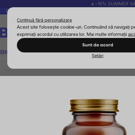
Treci
☀️−10% SUMMER SALE p
la
Peste 200.000 de recenzii verificate
Produsele no
conținut
Continuă fără personalizare
Acest site folosește cookie-uri. Continuând să navigați pe
exprimați acordul cu utilizarea lor. Mai multe informații
aici
Căutare
Sunt de acord
BrainMax
Sport
Imunitate
Femei
Bărbați
Copii
Obiective
Nou
Setări
BrainMax
BrainMax Oregano Oil 80% Carvacrol,