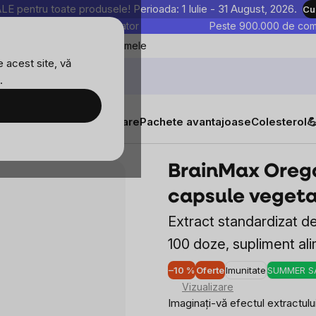
entru toate produsele! Perioada: 1 Iulie - 31 August, 2026.
Cu
astre sunt testate în laborator
Peste 900.000 de come
Blog
Favoritele mele
 acest site, vă
.
tăți
Suplimente alimentare
Pachete avantajoase
Colesterol

 100 capsule vegetale
BrainMax Orega
capsule vegeta
Extract standardizat de
100 doze, supliment al
–10 %
Oferte
Imunitate
SUMMER S
Vizualizare
Imaginați-vă efectul extractul