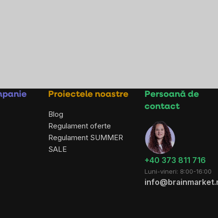
mpanie
Proiectele noastre
Persoană de
contact
Blog
Regulament oferte
Regulament SUMMER
SALE
+40 373 811 716
Luni-vineri: 8:00-16:00
info@brainmarket.