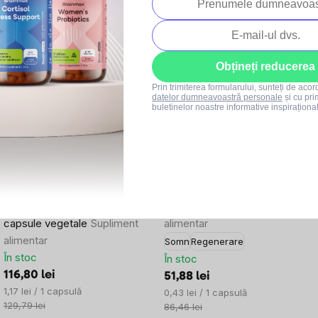
Produse asociate
–10 %
–40 %
Obțineți reducerea
SUMMER SALE
SUMMER SALE
Prin trimiterea formularului, sunteți de aco
datelor dumneavoastră personale
și cu pri
buletinelor noastre informative inspiraționa
32x
84x
BrainMax Quercetin & Bromelain,
BrainMax Natural MeIatonin, 12
Quercetin & Bromelain, 100
capsule vegetale
Supliment
capsule vegetale
Supliment
alimentar
alimentar
Somn
Regenerare
În stoc
În stoc
116,80 lei
51,88 lei
Evaluare
1,17 lei / 1 capsulă
Evaluare
0,43 lei / 1 capsulă
preţ:
129,79 lei
preţ:
86,46 lei