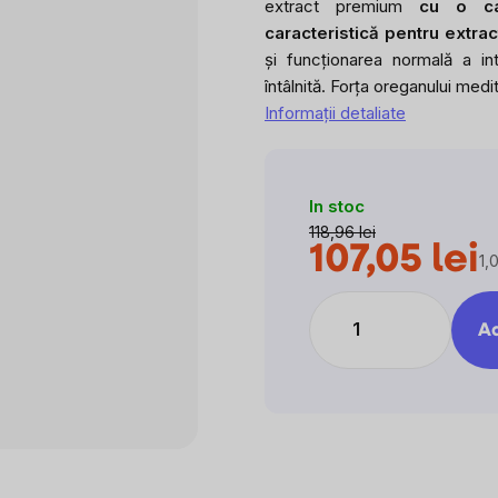
extract premium
cu o ca
caracteristică pentru extrac
și funcționarea normală a int
întâlnită. Forța oreganului med
Informaţii detaliate
In stoc
118,96 lei
107,05 lei
1,
Ev
pr
Ad