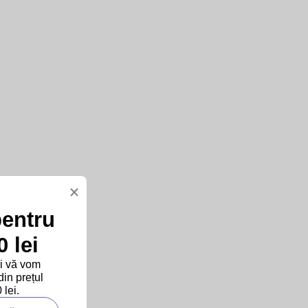
×
pentru
 lei
și vă vom
in prețul
lei.