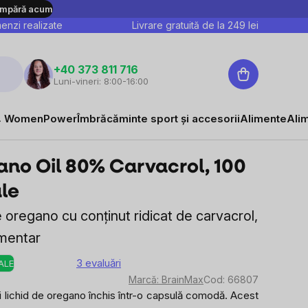
mpără acum
nzi realizate
Livrare gratuită de la
249
lei
Coş
+40 373 811 716
Luni-vineri: 8:00-16:00
de
cumpărături
 WomenPower
Îmbrăcăminte sport și accesorii
Alimente
Ali
no Oil 80% Carvacrol, 100
le
 oregano cu conținut ridicat de carvacrol,
imentar
3 evaluări
ALE
Evaluarea
Marcă:
BrainMax
Cod:
66807
medie
ui lichid de oregano închis într-o capsulă comodă. Acest
a