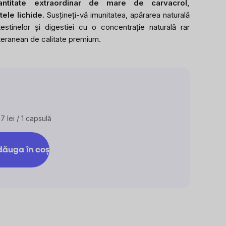
ntitate extraordinar de mare de carvacrol,
produsului
tele lichide.
Susțineți-vă imunitatea, apărarea naturală
este
estinelor și digestiei cu o concentrație naturală rar
2,7
iteranean de calitate premium.
din
5
stele.
07 lei / 1 capsulă
aluare
eţ:
ăuga în coş