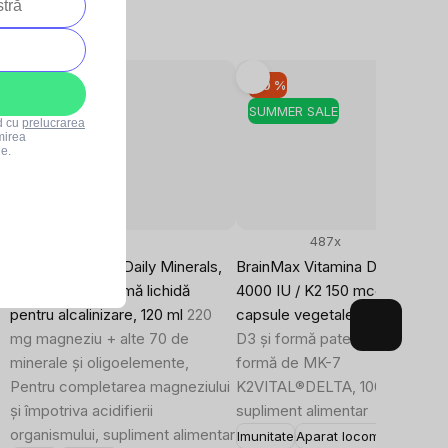
–10 %
–10 %
SUMMER SALE
SUMMER SALE
rd cu
prelucrarea
mirea
le.
36x
487x
0
BrainMax Liquid Daily Minerals,
BrainMax Vitamina D3 & K2®, 
Minerale sub formă lichidă
4000 IU / K2 150 mcg, 100
pentru alcalinizare, 120 ml
220
capsule vegetale
Doză mare d
mg magneziu + alte 70 de
D3 și formă patentată de K2 s
minerale și oligoelemente,
formă de MK-7
Pentru completarea magneziului
K2VITAL®DELTA, 100 de doze,
și împotriva acidifierii
supliment alimentar
organismului, supliment alimentar
Imunitate
Aparat locomotor