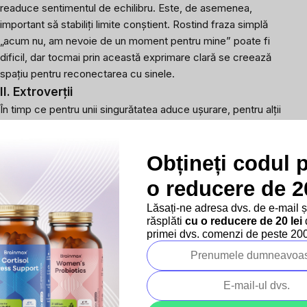
readuce sentimentul de echilibru. Este, de asemenea,
important să stabiliți limite conștient. Rostind fraza simplă
„acum nu, am nevoie de un moment pentru mine” poate fi
dificil, dar tocmai prin această exprimare clară se creează
spațiu pentru reconectarea cu sinele.
II. Extroverții
În timp ce pentru unii singurătatea aduce ușurare, pentru alții
poate fi împovărătoare. Pentru persoanele mai extroverte,
este importantă posibilitatea de a împărtăși, de a interacționa
Obțineți codul 
cu alții și activitatea. Într-un mediu liniștit sau izolat, tensiunea
interioară poate crește mai rapid.
o reducere de 20
Este de ajutor o conversație deschisă, chiar dacă este
scurtă – contactul cu cineva care ascultă sau înțelege.
Lăsați-ne adresa dvs. de e-mail 
răsplăti
cu o reducere de 20 lei
d
Ușurarea poate veni și prin mișcare fizică, care
primei dvs. comenzi de peste 200 
direcționează atenția de la gândurile copleșite –
dans,
alergare sau mers rapid
. În unele cazuri, chiar și simpla
prezență sonoră poate conta – muzică, o voce într-un
podcast sau sunete de fundal care sugerează un sentiment
de conexiune. Chiar și stimulii externi pot juca un rol în