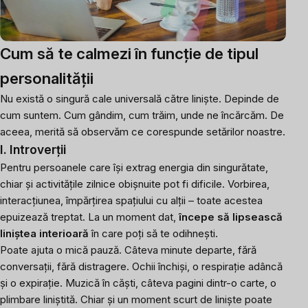
Cum să te calmezi în funcție de tipul
personalității
Nu există o singură cale universală către liniște. Depinde de
cum suntem. Cum gândim, cum trăim, unde ne încărcăm. De
aceea, merită să observăm ce corespunde setărilor noastre.
I. Introverții
Pentru persoanele care își extrag energia din singurătate,
chiar și activitățile zilnice obișnuite pot fi dificile. Vorbirea,
interacțiunea, împărțirea spațiului cu alții – toate acestea
epuizează treptat. La un moment dat,
începe să lipsească
liniștea interioară
în care poți să te odihnești.
Poate ajuta o mică pauză. Câteva minute departe, fără
conversații, fără distragere. Ochii închiși, o respirație adâncă
și o expirație. Muzică în căști, câteva pagini dintr-o carte, o
plimbare liniștită. Chiar și un moment scurt de liniște poate