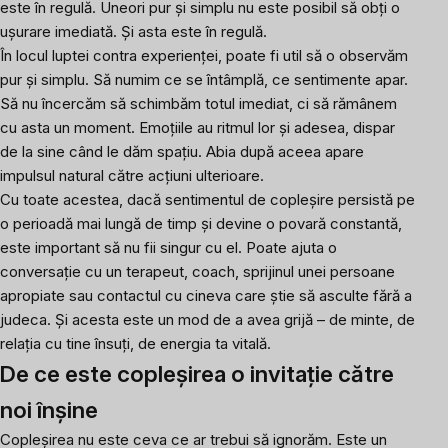
este în regulă. Uneori pur și simplu nu este posibil să obți o
ușurare imediată. Și asta este în regulă.
În locul luptei contra experienței, poate fi util să o observăm
pur și simplu. Să numim ce se întâmplă, ce sentimente apar.
Să nu încercăm să schimbăm totul imediat, ci să rămânem
cu asta un moment. Emoțiile au ritmul lor și adesea, dispar
de la sine când le dăm spațiu. Abia după aceea apare
impulsul natural către acțiuni ulterioare.
Cu toate acestea, dacă sentimentul de copleșire persistă pe
o perioadă mai lungă de timp și devine o povară constantă,
este important să nu fii singur cu el. Poate ajuta o
conversație cu un terapeut, coach, sprijinul unei persoane
apropiate sau contactul cu cineva care știe să asculte fără a
judeca. Și acesta este un mod de a avea grijă – de minte, de
relația cu tine însuți, de energia ta vitală.
De ce este copleșirea o invitație către
noi înșine
Copleșirea nu este ceva ce ar trebui să ignorăm. Este un