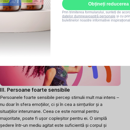
Obțineți reducerea
revenirea la echilibrul interior.
Prin trimiterea formularului, sunteți de aco
datelor dumneavoastră personale
și cu pri
buletinelor noastre informative inspiraționa
III. Persoane foarte sensibile
Persoanele foarte sensibile percep stimulii mult mai intens –
nu doar în sfera emoțiilor, ci și în cea a simțurilor și a
situațiilor interumane. Ceea ce este normal pentru
majoritate, poate fi ușor copleșitor pentru ei. O simplă
ședere într-un mediu agitat este suficientă și corpul și