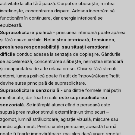
activitate la alta fără pauză. Corpul se obosește, mintea
încetinește, concentrarea dispare. Adesea încercăm să
funcționăm în continuare, dar energia interioară se
epuizează.
Suprasolicitare psihică
- presiunea interioară poate apărea
și fără cauze vizibile.
Neliniștea interioară, tensiunea,
presiunea responsabilității sau situații emoțional
dificile
conduc adesea la senzația de copleșire. Gândurile
se accelerează, concentrarea slăbește, neliniștea interioară
și incapacitatea de a te relaxa cresc. Chiar și fără stimuli
externi, lumea psihică poate fi atât de împovărătoare încât
devine sursa principală de suprasolicitare.
Suprasolicitare senzorială
- una dintre formele mai puțin
menționate, dar foarte reale
este suprasolicitarea
senzorială.
Se întâmplă atunci când o persoană este
supusă prea multor stimuli externi într-un timp scurt –
zgomot, lumină strălucitoare, agitație vizuală, mișcare sau
mediu aglomerat. Pentru unele persoane, această formă
poate fi foarte împovărătoare, mai ales dacă apare repetat