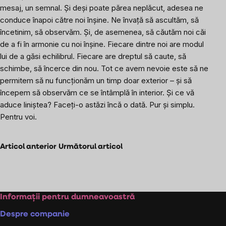
mesaj, un semnal. Și deși poate părea neplăcut, adesea ne
conduce înapoi către noi înșine. Ne învață să ascultăm, să
încetinim, să observăm. Și, de asemenea, să căutăm noi căi
de a fi în armonie cu noi înșine. Fiecare dintre noi are modul
lui de a găsi echilibrul. Fiecare are dreptul să caute, să
schimbe, să încerce din nou. Tot ce avem nevoie este să ne
permitem să nu funcționăm un timp doar exterior – și să
începem să observăm ce se întâmplă în interior. Și ce vă
aduce liniștea? Faceți-o astăzi încă o dată. Pur și simplu.
Pentru voi.
Articol anterior
Următorul articol
Subsol
Informații pentru dumneavoastră
Despre companie