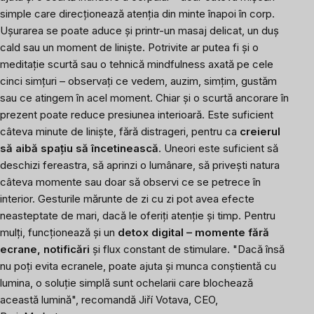
simple care direcționează atenția din minte înapoi în corp.
Ușurarea se poate aduce și printr-un masaj delicat, un duș
cald sau un moment de liniște. Potrivite ar putea fi și o
meditație scurtă sau o tehnică mindfulness axată pe cele
cinci simțuri – observați ce vedem, auzim, simțim, gustăm
sau ce atingem în acel moment. Chiar și o scurtă ancorare în
prezent poate reduce presiunea interioară. Este suficient
câteva minute de liniște, fără distrageri, pentru ca
creierul
să aibă spațiu să încetinească
. Uneori este suficient să
deschizi fereastra, să aprinzi o lumânare, să privești natura
câteva momente sau doar să observi ce se petrece în
interior. Gesturile mărunte de zi cu zi pot avea efecte
neasteptate de mari, dacă le oferiți atenție și timp. Pentru
mulți, funcționează și un
detox digital – momente fără
ecrane, notificări
și flux constant de stimulare.
"Dacă însă
nu poți evita ecranele, poate ajuta și munca conștientă cu
lumina, o soluție simplă sunt ochelarii care blochează
această lumină", recomandă Jiří Votava, CEO,