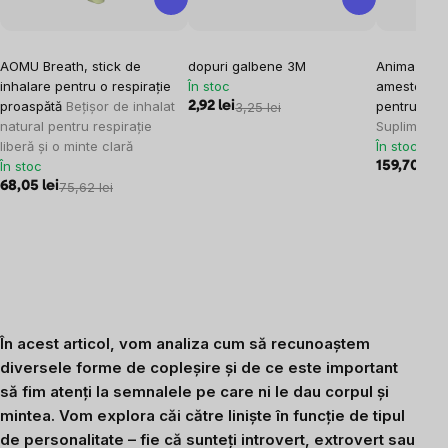
AOMU Breath, stick de
dopuri galbene 3M
Anima Mund
inhalare pentru o respirație
În stoc
amestec de 
proaspătă
Bețișor de inhalat
pentru deto
2,92 lei
3,25 lei
natural pentru respirație
Supliment a
liberă și o minte clară
În stoc
În stoc
159,70 lei
1
68,05 lei
75,62 lei
În acest articol, vom analiza cum să recunoaștem
diversele forme de copleșire și de ce este important
să fim atenți la semnalele pe care ni le dau corpul și
mintea. Vom explora căi către liniște în funcție de tipul
de personalitate – fie că sunteți introvert, extrovert sau