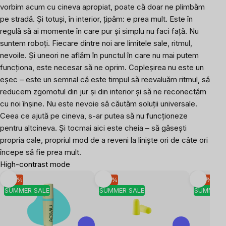
vorbim acum cu cineva apropiat, poate că doar ne plimbăm
pe stradă. Și totuși, în interior, țipăm: e prea mult. Este în
regulă să ai momente în care pur și simplu nu faci față. Nu
suntem roboți. Fiecare dintre noi are limitele sale, ritmul,
nevoile. Și uneori ne aflăm în punctul în care nu mai putem
funcționa, este necesar să ne oprim. Copleșirea nu este un
eșec – este un semnal că este timpul să reevaluăm ritmul, să
reducem zgomotul din jur și din interior și să ne reconectăm
cu noi înșine. Nu este nevoie să căutăm soluții universale.
Ceea ce ajută pe cineva, s-ar putea să nu funcționeze
pentru altcineva. Și tocmai aici este cheia – să găsești
propria cale, propriul mod de a reveni la liniște ori de câte ori
începe să fie prea mult.
High-contrast mode
-10 %
-10 %
-10 %
SUMMER SALE
SUMMER SALE
SUMMER 