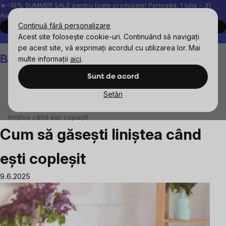
Treci
☀️−10% SUMMER SALE pentru toate produsele! Perioada: 1 Iulie - 31
August, 2026.
la
Continuă fără personalizare
Cumpără acum
conținut
Acest site folosește cookie-uri. Continuând să navigați
Peste 200.000 de recenzii verificate
Produsele noastre sunt testa
pe acest site, vă exprimați acordul cu utilizarea lor. Mai
Coş
multe informații
aici
.
de
cumpărături
Sunt de acord
Setări
Blog
Psihicul și sănătatea mintală
Cum să găsești
liniștea când ești copleșit
Cum să găsești liniștea când
ești copleșit
9.6.2025