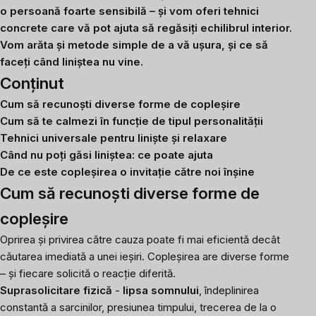
o persoană foarte sensibilă – și vom oferi tehnici
concrete care vă pot ajuta să regăsiți echilibrul interior.
Vom arăta și metode simple de a vă ușura, și ce să
faceți când liniștea nu vine.
Conținut
Cum să recunoști diverse forme de copleșire
Cum să te calmezi în funcție de tipul personalității
Tehnici universale pentru liniște și relaxare
Când nu poți găsi liniștea: ce poate ajuta
De ce este copleșirea o invitație către noi înșine
Cum să recunoști diverse forme de
copleșire
Oprirea și privirea către cauza poate fi mai eficientă decât
căutarea imediată a unei ieșiri. Copleșirea are diverse forme
– și fiecare solicită o reacție diferită.
Suprasolicitare fizică
-
lipsa somnului
, îndeplinirea
constantă a sarcinilor, presiunea timpului, trecerea de la o