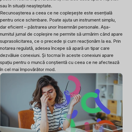
sau în situații neașteptate.
Recunoașterea a ceea ce ne copleșește este esențială
pentru orice schimbare. Poate ajuta un instrument simplu,
dar eficient – păstrarea unor însemnări personale. Așa-
numitul jurnal de copleșire ne permite să urmărim când apare
suprasolicitarea, ce o precede și cum reacționăm la ea. Prin
notarea regulată, adesea începe să apară un tipar care
dezvăluie conexiuni. Și tocmai în aceste conexiuni apare
spațiu pentru o muncă conștientă cu ceea ce ne afectează
în cel mai împovărător mod.