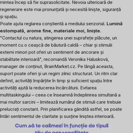
mintea încep să fie suprasolicitate. Nevoia ulterioară de
regenerare este mai pronunțată și necesită liniște, siguranță
și spațiu.
Poate ajuta reglarea conștientă a mediului senzorial.
Lumină
estompată, arome fine, materiale moi, liniște
.
"Contactul cu natura, atingerea unei suprafețe plăcute, un
moment cu o ceașcă de băutură caldă – chiar și stimulii
externi minori pot oferi un sentiment de ancorare și
stabilitate interioară", recomandă Veronika Halusková,
manager de conținut, BrainMarket.cz
. Pe lângă aceasta,
suport poate oferi și un regim zilnic structurat. Un ritm clar
definit, activități împărțite în timp și suficient spațiu între
activități ajută la reducerea încărcăturii. Evitarea
multitaskingului – ceea ce înseamnă îndeplinirea simultană a
mai multor sarcini – limitează numărul de stimuli care trebuie
prelucrați constant. Prin planificarea gândită astfel, se poate
întări sentimentul de claritate și susține liniștea interioară.