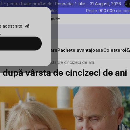
entru toate produsele! Perioada: 1 Iulie - 31 August, 2026.
Cu
astre sunt testate în laborator
Peste 900.000 de come
Blog
Favoritele mele
 acest site, vă
.
tăți
Suplimente alimentare
Pachete avantajoase
Colesterol

u femei și bărbați după vârsta de cincizeci de ani
 după vârsta de cincizeci de ani