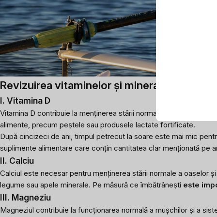
Revizuirea vitaminelor și mineralelor după c
I. Vitamina D
Vitamina D contribuie la menținerea stării normale a oaselor și dinți
alimente, precum peștele sau produsele lactate fortificate.
După cincizeci de ani, timpul petrecut la soare este mai mic pen
suplimente alimentare care conțin cantitatea clar menționată pe a
II. Calciu
Calciul este necesar pentru menținerea stării normale a oaselor și 
legume sau apele minerale. Pe măsură ce îmbătrânești
este impo
III. Magneziu
Magneziul contribuie la funcționarea normală a mușchilor și a sistem