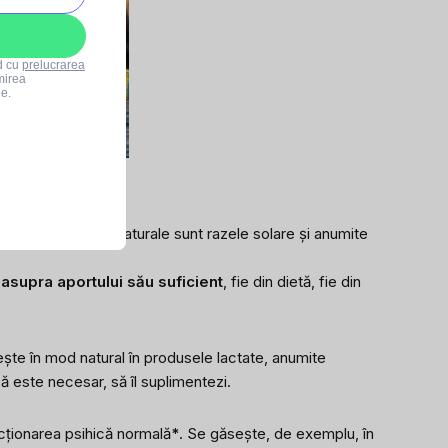
rd cu
prelucrarea
mirea
le.
ar
*
. Sursele sale naturale sunt razele solare și anumite
supra aportului său suficient
, fie din dietă, fie din
ește în mod natural în produsele lactate, anumite
că este necesar, să îl suplimentezi.
ncționarea psihică normală
*
. Se găsește, de exemplu, în