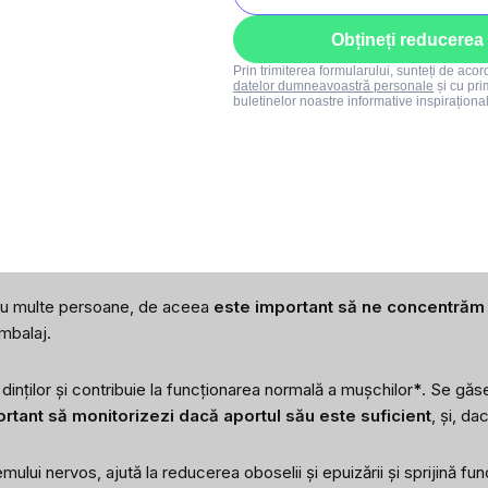
Obțineți reducerea
Prin trimiterea formularului, sunteți de aco
datelor dumneavoastră personale
și cu pri
buletinelor noastre informative inspiraționa
incizeci de ani
lor, sprijină funcționarea normală a mușchilor și a sistemului imunit
tru multe persoane, de aceea
este important să ne concentrăm a
mbalaj.
dinților și contribuie la funcționarea normală a mușchilor
*
. Se găs
rtant să monitorizezi dacă aportul său este suficient
, și, da
ului nervos, ajută la reducerea oboselii și epuizării și sprijină fu