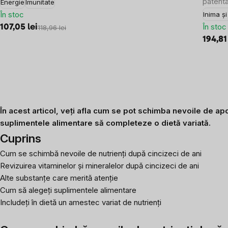
patenta
Energie
Imunitate
În stoc
Inima ș
În stoc
107,05 lei
118,96 lei
194,81
În acest articol, veți afla cum se pot schimba nevoile de ap
suplimentele alimentare să completeze o dietă variată.
Cuprins
Cum se schimbă nevoile de nutrienți după cincizeci de ani
Revizuirea vitaminelor și mineralelor după cincizeci de ani
Alte substanțe care merită atenție
Cum să alegeți suplimentele alimentare
Includeți în dietă un amestec variat de nutrienți