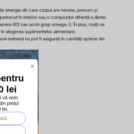
 de energie de care corpul are nevoie, precum și
 petrecut în interior sau o compoziție diferită a dietei.
itamina B12 sau
acizii grași omega-3
. În plus, mulți se
ta în alegerea suplimentelor alimentare.
 nutrienți nu pot fi asigurați în cantități optime din
×
pentru
 lei
și vă vom
in prețul
lei.