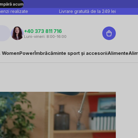
mpără acum
nzi realizate
Livrare gratuită de la
249
lei
Coş
+40 373 811 716
Luni-vineri: 8:00-16:00
de
cumpărături
 WomenPower
Îmbrăcăminte sport și accesorii
Alimente
Ali