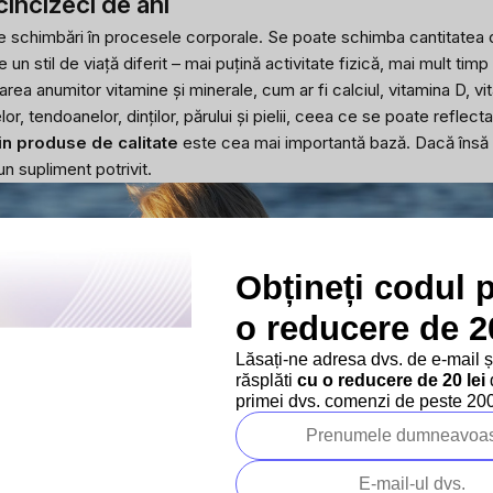
incizeci de ani
ite schimbări în procesele corporale. Se poate schimba cantitatea
 un stil de viață diferit – mai puțină activitate fizică, mai mult timp
zarea anumitor vitamine și minerale, cum ar fi
calciul
,
vitamina D
, v
elor, tendoanelor, dinților, părului și pielii, ceea ce se poate reflec
din produse de calitate
este cea mai importantă bază. Dacă însă unii
un supliment potrivit.
Obțineți codul 
o reducere de 20
Lăsați-ne adresa dvs. de e-mail 
răsplăti
cu o reducere de 20 lei
d
primei dvs. comenzi de peste 200 