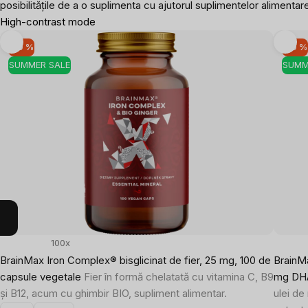
posibilitățile de a o suplimenta cu ajutorul suplimentelor alimentar
High-contrast mode
-10 %
-10 %
SUMMER SALE
SUMM
100x
BrainMax Iron Complex® bisglicinat de fier, 25 mg, 100 de
BrainM
capsule vegetale
Fier în formă chelatată cu vitamina C, B9
mg DHA
și B12, acum cu ghimbir BIO, supliment alimentar.
ulei de