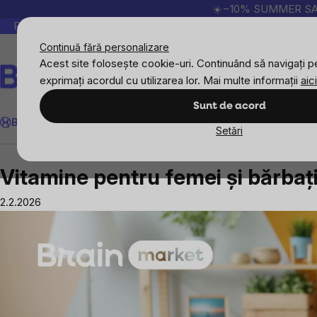
Treci
☀️−10% SUMMER SALE p
la
Peste 200.000 de recenzii verificate
Produsele no
conținut
Continuă fără personalizare
Acest site folosește cookie-uri. Continuând să navigați pe
exprimați acordul cu utilizarea lor. Mai multe informații
aici
Căutare
Sunt de acord
BrainMax
Sport
Imunitate
Femei
Bărbați
Copii
Obiective
Nou
Setări
Blog
Vitamine și antioxidanți
Vitamine pentr
Vitamine pentru femei și bărbați
2.2.2026