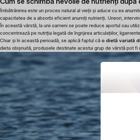
Cum se schimbă nevoile de nutrienți după c
Îmbătrânirea este un proces natural al vieții și aduce cu ea anum
capacitatea de a absorbi eficient anumiți nutrienți. Uneori, intervine
În această vârstă, la unii oameni se poate reduce aportul sau utili
concentrează pe nutriția legată de îngrijirea articulațiilor, ligament
Chiar și în această perioadă, se aplică faptul că
o dietă variată 
dieta obișnuită, produsele destinate acestui grup de vârstă pot fi 