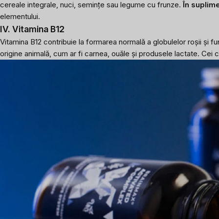
cereale integrale, nuci, semințe sau legume cu frunze.
În suplime
elementului.
IV. Vitamina B12
Vitamina B12 contribuie la formarea normală a globulelor roșii și fu
origine animală, cum ar fi carnea, ouăle și produsele lactate. Ce