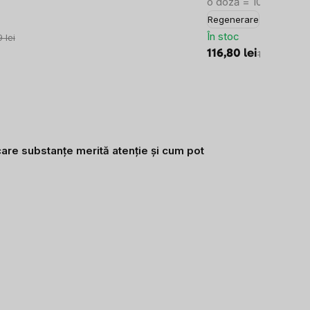
o doză = 100% din DZ
Regenerare
În stoc
 lei
116,80 lei
129,79 lei
 care substanțe merită atenție și cum pot