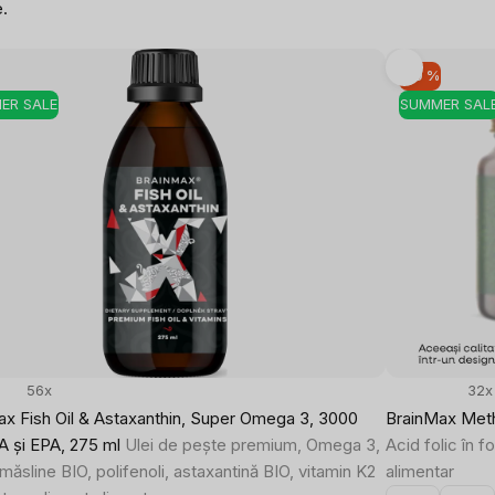
e.
-10 %
ER SALE
SUMMER SAL
56x
32x
ax Fish Oil & Astaxanthin, Super Omega 3, 3000
BrainMax Meth
 și EPA, 275 ml
Ulei de pește premium, Omega 3,
Acid folic în f
 măsline BIO, polifenoli, astaxantină BIO, vitamin K2
alimentar