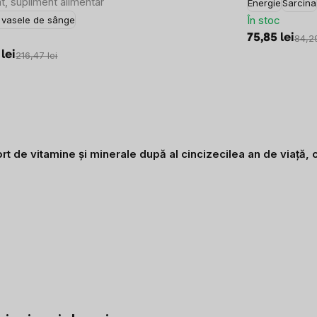
t, supliment alimentar
Energie
Sarcina
În stoc
i vasele de sânge
75,85 lei
84,29
 lei
216,47 lei
ort de vitamine și minerale după al cincizecilea an de viață,