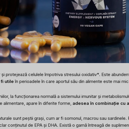
și protejează celulele împotriva stresului oxidativ
*
. Este abundent
fi utile
în perioadele în care aportul său din alimente este mai mic
nghiilor, la funcționarea normală a sistemului imunitar și metabolismu
e alimentare, apare în diferite forme,
adesea în combinație cu alț
aturale sunt peștii grași, cum ar fi somonul, macrou sau sardinele
 clar conținutul de EPA și DHA. Există o gamă întreagă de suplimente