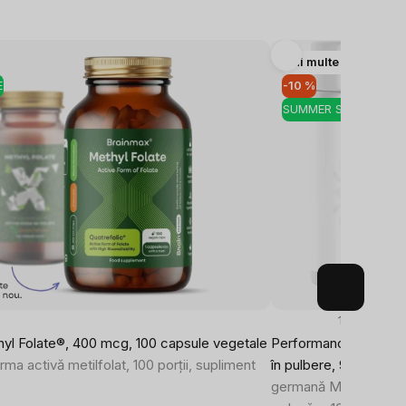
Mai multe variante
E
-10 %
SUMMER SALE
184x
yl Folate®, 400 mcg, 100 capsule vegetale
Performance Magnesi
orma activă metilfolat, 100 porții, supliment
în pulbere, 90 doze, 
germană MagChel®, 3