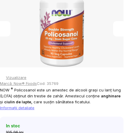
din
5
stele.
Vizualizare
Marcă:
Now® Foods
Cod:
35769
®
NOW
Policosanol este un amestec de alcooli grași cu lanț lung
(LCFA) obținut din trestie de zahăr.
Amestecul conține
anghinare
și
ciulin de lapte,
care susțin sănătatea ficatului.
Informaţii detaliate
In stoc
105,96 lei