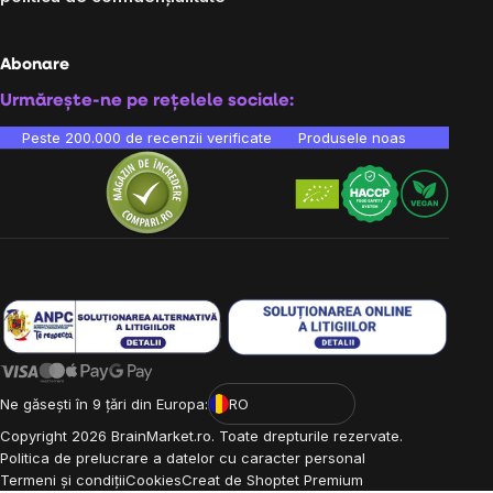
Abonare
Urmărește-ne pe rețelele sociale:
Peste 200.000 de recenzii verificate
Produsele noastre sunt testa
Ne găsești în 9 țări din Europa:
RO
Copyright
2026
BrainMarket.ro. Toate drepturile rezervate.
Politica de prelucrare a datelor cu caracter personal
Termeni și condiții
Cookies
Creat de Shoptet Premium