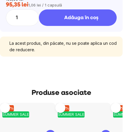
95,35 lei
1,06 lei / 1 capsulă
Evaluare
preţ:
Adăuga în coş
La acest produs, din păcate, nu se poate aplica un cod
de reducere.
Produse asociate
–10 %
–10 %
–10 %
SUMMER SALE
SUMMER SALE
SUMMER 