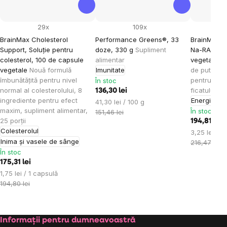
29x
109x
BrainMax Cholesterol
Performance Greens®, 33
BrainMax 
Support, Soluție pentru
doze, 330 g
Supliment
Na-RALA, 6
colesterol, 100 de capsule
alimentar
vegetale
U
vegetale
Nouă formulă
Imunitate
de puternic
îmbunătățită pentru nivel
pentru sănă
În stoc
normal al colesterolului, 8
ficatului, s
136,30 lei
ingrediente pentru efect
Energie
Evaluare
41,30 lei / 100 g
maxim, supliment alimentar,
În stoc
preţ:
151,46 lei
25 porții
194,81 lei
Colesterolul
Evaluare
3,25 lei / 1
Inima și vasele de sânge
preţ:
216,47 lei
În stoc
175,31 lei
Evaluare
1,75 lei / 1 capsulă
preţ:
194,80 lei
Subsol
Informații pentru dumneavoastră