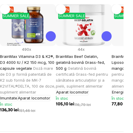
-10 %
-10 %
-10 %
SUMMER SALE
SUMMER SALE
SUMMER 
490x
44x
BrainMax Vitamina D3 & K2®,
BrainMax Beef Gelatin,
BrainMax K
D3 4000 IU / K2 150 mcg, 100
gelatină bovină Grass-fed,
Liposomal V
capsule vegetale
Doză mare
500 g
Gelatină bovină
mango, 15
de D3 și formă patentată de
certificată Grass-fed pentru
pentru cop
K2 sub formă de MK-7
sănătatea articulațiilor și a
mango, 30 
K2VITAL®DELTA, 100 de doze,
pielii, supliment alimentar
alimentar
supliment alimentar
Aparat locomotor
Energie
Imu
Imunitate
Aparat locomotor
În stoc
În stoc
În stoc
105,10 lei
116,79 lei
77,80 lei
86
136,30 lei
151,46 lei