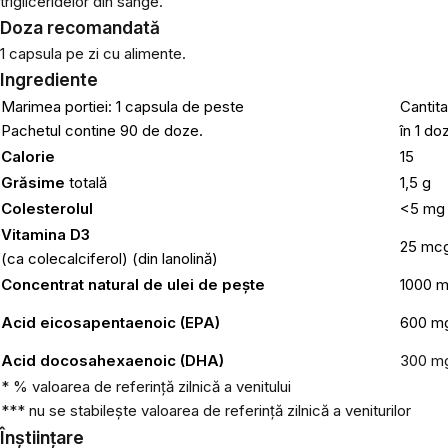
trigliceridelor din sânge.
Doza recomandată
1 capsula pe zi cu alimente.
Ingrediente
Marimea portiei: 1 capsula de peste
Cantit
Pachetul contine 90 de doze.
în 1 do
Calorie
15
Grăsime
totală
1,5 g
Colesterolul
<5 mg
Vitamina D3
25 mc
(ca colecalciferol) (din lanolină)
Concentrat natural de ulei de pește
1000 
Acid eicosapentaenoic (EPA)
600 m
Acid docosahexaenoic (DHA)
300 m
* % valoarea de referință zilnică a venitului
*** nu se stabilește valoarea de referință zilnică a veniturilor
Înștiințare