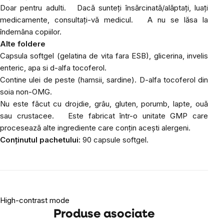
Doar pentru adulti.
Dacă sunteți însărcinată/alăptați, luați
medicamente, consultați-vă medicul.
A nu se lăsa la
îndemâna copiilor.
Alte foldere
Capsula softgel (gelatina de vita fara ESB), glicerina, invelis
enteric, apa si d-alfa tocoferol.
Contine ulei de peste (hamsii, sardine). D-alfa tocoferol din
soia non-OMG.
Nu este făcut cu drojdie, grâu, gluten, porumb, lapte, ouă
sau crustacee.
Este fabricat într-o unitate GMP care
procesează alte ingrediente care conțin acești alergeni.
Conținutul pachetului:
90 capsule softgel.
High-contrast mode
Produse asociate