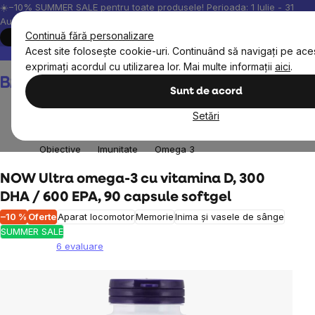
Treci
☀️−10% SUMMER SALE pentru toate produsele! Perioada: 1 Iulie - 31
August, 2026.
la
Continuă fără personalizare
Cumpără acum
conținut
Acest site folosește cookie-uri. Continuând să navigați pe aces
Peste 200.000 de recenzii verificate
Produsele noastre sunt testa
exprimați acordul cu utilizarea lor. Mai multe informații
aici
.
Coş
de
Sunt de acord
cumpărături
Setări
Obiective
Imunitate
Omega 3
NOW Ultra omega-3 cu vitamina D, 300
DHA / 600 EPA, 90 capsule softgel
–10 %
Oferte
Aparat locomotor
Memorie
Inima și vasele de sânge
SUMMER SALE
6 evaluare