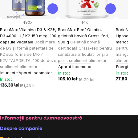
490x
44x
BrainMax Vitamina D3 & K2®,
BrainMax Beef Gelatin,
BrainMax K
D3 4000 IU / K2 150 mcg, 100
gelatină bovină Grass-fed,
Liposomal V
capsule vegetale
Doză mare
500 g
Gelatină bovină
mango, 15
de D3 și formă patentată de
certificată Grass-fed pentru
pentru cop
K2 sub formă de MK-7
sănătatea articulațiilor și a
mango, 30 
K2VITAL®DELTA, 100 de doze,
pielii, supliment alimentar
alimentar
supliment alimentar
Aparat locomotor
Energie
Imu
Imunitate
Aparat locomotor
În stoc
În stoc
În stoc
105,10 lei
116,79 lei
77,80 lei
86
136,30 lei
151,46 lei
Subsol
Informații pentru dumneavoastră
Despre companie