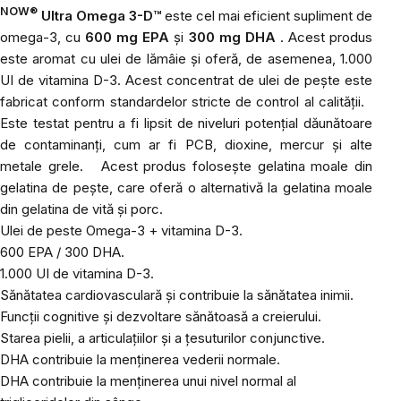
NOW®
Ultra Omega 3-D™
este cel mai eficient supliment de
omega-3, cu
600 mg EPA
și
300 mg DHA
. Acest produs
este aromat cu ulei de lămâie și oferă, de asemenea, 1.000
UI de vitamina D-3. Acest concentrat de ulei de pește este
fabricat conform standardelor stricte de control al calității.
Este testat pentru a fi lipsit de niveluri potențial dăunătoare
de contaminanți, cum ar fi PCB, dioxine, mercur și alte
metale grele.
Acest produs folosește gelatina moale din
gelatina de pește, care oferă o alternativă la gelatina moale
din gelatina de vită și porc.
Ulei de peste Omega-3 + vitamina D-3.
600 EPA / 300 DHA.
1.000 UI de vitamina D-3.
Sănătatea cardiovasculară și contribuie la sănătatea inimii.
Funcții cognitive și dezvoltare sănătoasă a creierului.
Starea pielii, a articulațiilor și a țesuturilor conjunctive.
DHA contribuie la menținerea vederii normale.
DHA contribuie la menținerea unui nivel normal al