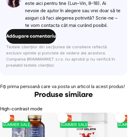
este aici pentru tine (Lun–Vin, 8–18). Ai
nevoie de ajutor în alegere sau vrei doar să te
asiguri că faci alegerea potrivită? Scrie-ne –
te vom contacta cât mai curând posibil.
Adăugare comentariu
Textele clienților din secțiunea de consiliere reflectă
exclusiv opiniile și punctele de vedere ale acestora.
Compania BRAINMARKET s.r.o. nu aprobă și nu verifică în
prealabil textele clienților.
Fiţi prima persoană care va posta un articol la acest produs!
Produse similare
High-contrast mode
-10 %
-10 %
-10 %
SUMMER SALE
SUMMER SALE
SUMMER 