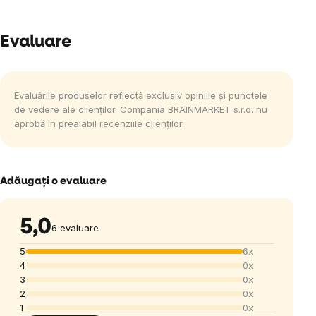
Evaluare
Evaluările produselor reflectă exclusiv opiniile și punctele
de vedere ale clienților. Compania BRAINMARKET s.r.o. nu
aprobă în prealabil recenziile clienților.
Adăugaţi o evaluare
5,0
6 evaluare
5
6x
4
0x
3
0x
2
0x
1
0x