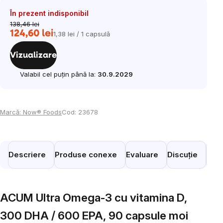
În prezent indisponibil
138,46 lei
124,60 lei
1,38 lei / 1 capsulă
Evaluare
preţ:
Vizualizare
Valabil cel puțin până la:
30.9.2029
Marcă:
Now® Foods
Cod:
23678
Descriere
Produse conexe
Evaluare
Discuție
Prod
ACUM Ultra Omega-3 cu vitamina D,
300 DHA / 600 EPA, 90 capsule moi