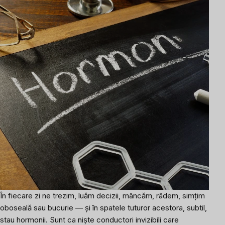
În fiecare zi ne trezim, luăm decizii, mâncăm, râdem, simțim
oboseală sau bucurie — și în spatele tuturor acestora, subtil,
stau hormonii. Sunt ca niște conductori invizibili care