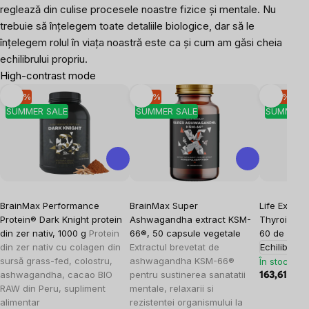
reglează din culise procesele noastre fizice și mentale. Nu
trebuie să înțelegem toate detaliile biologice, dar să le
înțelegem rolul în viața noastră este ca și cum am găsi cheia
echilibrului propriu.
High-contrast mode
-10 %
-10 %
-10 %
SUMMER SALE
SUMMER SALE
SUMMER 
BrainMax Performance
BrainMax Super
Life Extens
Protein® Dark Knight protein
Ashwagandha extract KSM-
Thyroid, su
din zer nativ, 1000 g
Protein
66®, 50 capsule vegetale
60 de caps
din zer nativ cu colagen din
Extractul brevetat de
Echilibrul 
sursă grass-fed, colostru,
ashwagandha KSM-66®
În stoc
ashwagandha, cacao BIO
pentru sustinerea sanatatii
163,61 lei
18
RAW din Peru, supliment
mentale, relaxarii si
alimentar
rezistentei organismului la