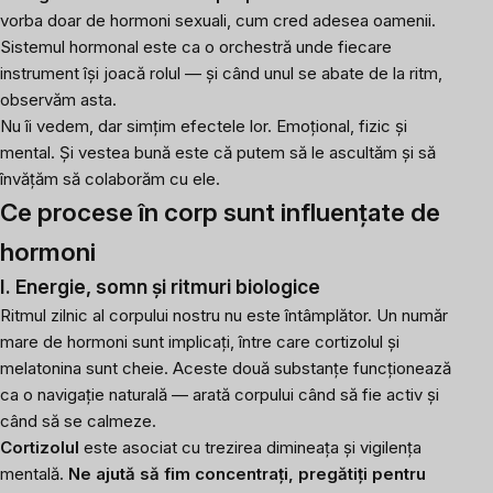
vorba doar de hormoni sexuali, cum cred adesea oamenii.
Sistemul hormonal este ca o orchestră unde fiecare
instrument își joacă rolul — și când unul se abate de la ritm,
observăm asta.
Nu îi vedem, dar simțim efectele lor. Emoțional, fizic și
mental. Și vestea bună este că putem să le ascultăm și să
învățăm să colaborăm cu ele.
Ce procese în corp sunt influențate de
hormoni
I. Energie, somn și ritmuri biologice
Ritmul zilnic al corpului nostru nu este întâmplător. Un număr
mare de hormoni sunt implicați, între care cortizolul și
melatonina sunt cheie. Aceste două substanțe funcționează
ca o navigație naturală — arată corpului când să fie activ și
când să se calmeze.
Cortizolul
este asociat cu trezirea dimineața și vigilența
mentală.
Ne ajută să fim concentrați, pregătiți pentru