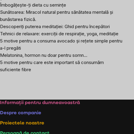
Îmbogățește-ți dieta cu semințe
Sunătoarea: Miracol natural pentru sănătatea mentală și
bunăstarea fizică.
Descoperiți puterea meditației: Ghid pentru începători
Tehnici de relaxare: exerciții de respirație, yoga, meditație
5 motive pentru a consuma avocado și rețete simple pentru
a-l pregăti
Melatonina, hormon nu doar pentru somn...
5 motive pentru care este important să consumăm
suficiente fibre
Subsol
Informații pentru dumneavoastră
Despre companie
Proiectele noastre
Persoană de contact