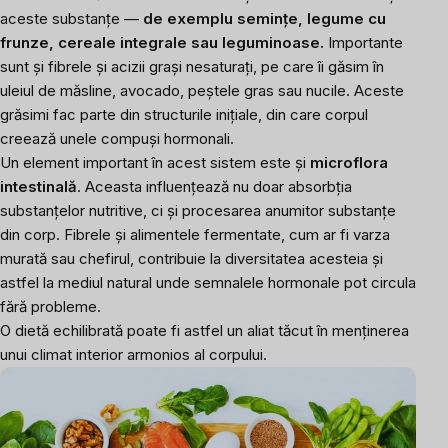
aceste substanțe —
de exemplu semințe, legume cu
frunze, cereale integrale sau leguminoase.
Importante
sunt și fibrele și acizii grași nesaturați, pe care îi găsim în
uleiul de măsline, avocado, peștele gras sau nucile. Aceste
grăsimi fac parte din structurile inițiale, din care corpul
creează unele compuși hormonali.
Un element important în acest sistem este și
microflora
intestinală
. Aceasta influențează nu doar absorbția
substanțelor nutritive, ci și procesarea anumitor substanțe
din corp. Fibrele și alimentele fermentate, cum ar fi varza
murată sau chefirul, contribuie la diversitatea acesteia și
astfel la mediul natural unde semnalele hormonale pot circula
fără probleme.
O dietă echilibrată poate fi astfel un aliat tăcut în menținerea
unui climat interior armonios al corpului.