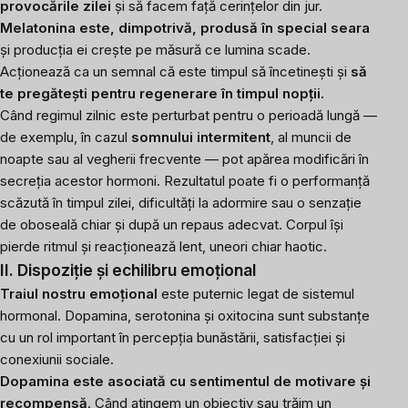
provocările zilei
și să facem față cerințelor din jur.
Melatonina
este, dimpotrivă, produsă în special seara
și producția ei crește pe măsură ce lumina scade.
Acționează ca un semnal că este timpul să încetinești și
să
te pregătești pentru regenerare în timpul nopții.
Când regimul zilnic este perturbat pentru o perioadă lungă —
de exemplu, în cazul
somnului intermitent
, al muncii de
noapte sau al vegherii frecvente — pot apărea modificări în
secreția acestor hormoni. Rezultatul poate fi o performanță
scăzută în timpul zilei, dificultăți la adormire sau o senzație
de oboseală chiar și după un repaus adecvat. Corpul își
pierde ritmul și reacționează lent, uneori chiar haotic.
II. Dispoziție și echilibru emoțional
Traiul nostru emoțional
este puternic legat de sistemul
hormonal. Dopamina, serotonina și oxitocina sunt substanțe
cu un rol important în percepția bunăstării, satisfacției și
conexiunii sociale.
Dopamina
este asociată cu sentimentul de motivare și
recompensă
.
Când atingem un obiectiv sau trăim un