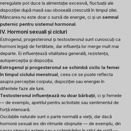
neregulate pot duce la alimentație excesivă, fluctuații ale
dispoziției după masă sau oboseală crescută în timpul zilei.
Mâncarea nu este doar o sursă de energie, ci și un
semnal
puternic pentru sistemul hormonal
.
IV. Hormoni sexuali și cicluri
Estrogenul, progesteronul și testosteronul sunt cunoscuți ca
hormoni legați de fertilitate, dar influența lor merge mult mai
departe. Ei influențează vitalitatea generală, rezistența,
autopercepția și dispoziția.
Estrogenul și progesteronul
se schimbă ciclic la femei
în timpul ciclului menstrual
, ceea ce se poate reflecta
asupra percepției corpului, dispoziției sau energiei în
diferitele faze ale lunii.
Testosteronul
influențează nu doar bărbații
, ci și femeile
— de exemplu, apetitul pentru activitate sau sentimentul de
forță interioară.
Oscilațiile naturale sunt o parte normală a vieții, dar dacă
hormonii sexuali ies din ritmurile obișnuite — de exemplu, din
cauza stresului extern sau a schimbărilor în stilul de viață —