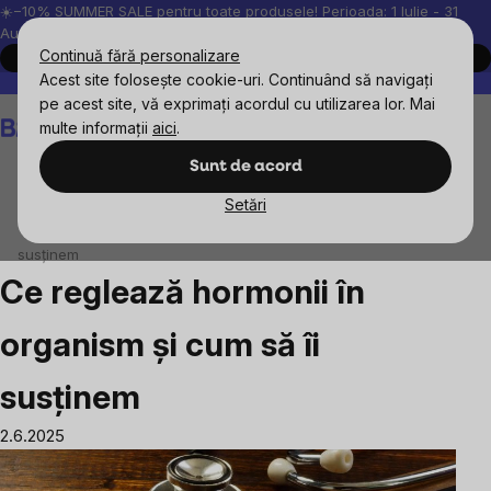
Treci
☀️−10% SUMMER SALE pentru toate produsele! Perioada: 1 Iulie - 31
August, 2026.
la
Continuă fără personalizare
Cumpără acum
conținut
Acest site folosește cookie-uri. Continuând să navigați
Peste 200.000 de recenzii verificate
Produsele noastre sunt testa
pe acest site, vă exprimați acordul cu utilizarea lor. Mai
Coş
multe informații
aici
.
de
cumpărături
Sunt de acord
Setări
Blog
Ce reglează hormonii în organism și cum să îi
susținem
Ce reglează hormonii în
organism și cum să îi
susținem
2.6.2025