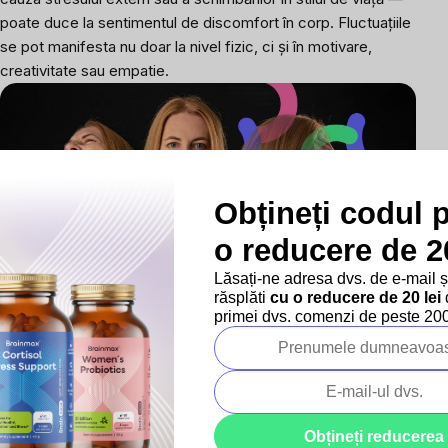
poate duce la sentimentul de discomfort în corp. Fluctuațiile
se pot manifesta nu doar la nivel fizic, ci și în motivare,
creativitate sau empatie.
Obțineți codul 
o reducere de 20
Lăsați-ne adresa dvs. de e-mail 
răsplăti
cu o reducere de 20 lei
d
primei dvs. comenzi de peste 200 
V. Reacția la situații dificile și presiuni externe
La schimbările și provocările zilnice
corpul și creierul
reacționează prin hormoni
precum adrenalina și cortizolul.
Aceste substanțe sunt declanșate când corpul evaluează o
Obțineți reducerea