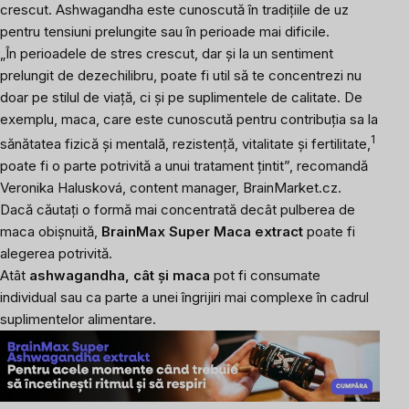
crescut. Ashwagandha este cunoscută în tradițiile de uz
pentru tensiuni prelungite sau în perioade mai dificile.
„În perioadele de stres crescut, dar și la un sentiment
prelungit de dezechilibru, poate fi util să te concentrezi nu
doar pe stilul de viață, ci și pe suplimentele de calitate. De
exemplu, maca, care este cunoscută pentru contribuția sa la
1
sănătatea fizică și mentală, rezistență, vitalitate și fertilitate,
poate fi o parte potrivită a unui tratament țintit”, recomandă
Veronika Halusková, content manager, BrainMarket.cz.
Dacă căutați o formă mai concentrată decât pulberea de
maca obișnuită,
BrainMax Super Maca extract
poate fi
alegerea potrivită.
Atât
ashwagandha, cât și maca
pot fi consumate
individual sau ca parte a unei îngrijiri mai complexe în cadrul
suplimentelor alimentare.