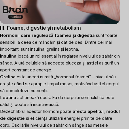
III. Foame, digestie și metabolism
Hormonii care regulează foamea și digestia
sunt foarte
sensibili la ceea ce mâncăm și cât de des. Dintre cei mai
importanți sunt insulina, grelina și leptina.
Insulina
joacă un rol esențial în reglarea nivelului de zahăr din
sânge. Ajută celulele să accepte glucoza și astfel asigură un
aport constant de energie.
Grelina
este uneori numită „hormonul foamei” – nivelul său
crește când se apropie timpul mesei, motivând astfel corpul
să completeze nutrienții.
L
eptina
acționează opus. Ea dă corpului semnalul că este
sătul și poate să încetinească.
Dezechilibrul acestor hormoni poate
afecta apetitul, modul
de digestie
și eficiența utilizării energiei primite de către
corp. Oscilările nivelului de zahăr din sânge sau mesele