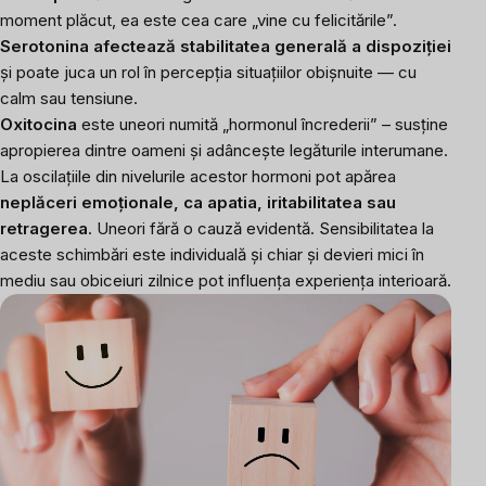
moment plăcut, ea este cea care „vine cu felicitările”.
Serotonina
afectează stabilitatea generală a dispoziției
și poate juca un rol în percepția situațiilor obișnuite — cu
calm sau tensiune.
Oxitocina
este uneori numită „hormonul încrederii” – susține
apropierea dintre oameni și adâncește legăturile interumane.
La oscilațiile din nivelurile acestor hormoni pot apărea
neplăceri emoționale, ca apatia, iritabilitatea sau
retragerea
. Uneori fără o cauză evidentă. Sensibilitatea la
aceste schimbări este individuală și chiar și devieri mici în
mediu sau obiceiuri zilnice pot influența experiența interioară.