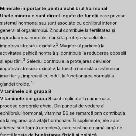
Minerale importante pentru echilibrul hormonal
Unele minerale sunt direct legate de funcții
care privesc
sistemul hormonal sau sunt asociate cu echilibrul interior
general al organismului. Zincul contribuie la fertilitatea și
reproducerea normale, dar și la protejarea celulelor
2
împotriva stresului oxidativ.
Magneziul participă la
activitatea psihică normală și contribuie la reducerea oboselii
3
și epuizării.
Seleniul contribuie la protejarea celulelor
împotriva stresului oxidativ, la funcția normală a sistemului
imunitar și, împreună cu iodul, la funcționarea normală a
4
glandei tiroide.
Vitaminele din grupa B
Vitaminele din grupa B
sunt implicate în numeroase
procese corporale cheie. Din punctul de vedere al
echilibrului hormonal, vitamina B6 se remarcă prin contribuția
sa la reglarea activității hormonale. În suplimente, ele apar
adesea sub formă complexă, care susține o gamă largă de
funcții legate de
bunăstarea fizică și psihică.