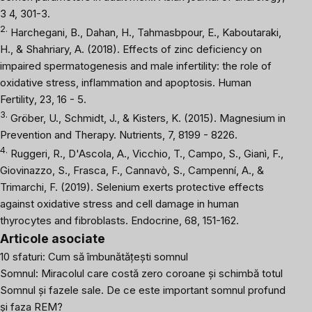
3 4, 301-3.
2.
Harchegani, B., Dahan, H., Tahmasbpour, E., Kaboutaraki,
H., & Shahriary, A. (2018). Effects of zinc deficiency on
impaired spermatogenesis and male infertility: the role of
oxidative stress, inflammation and apoptosis.
Human
Fertility
, 23, 16 - 5.
3.
Gröber, U., Schmidt, J., & Kisters, K. (2015). Magnesium in
Prevention and Therapy.
Nutrients
, 7, 8199 - 8226.
4.
Ruggeri, R., D'Ascola, A., Vicchio, T., Campo, S., Gianì, F.,
Giovinazzo, S., Frasca, F., Cannavò, S., Campenní, A., &
Trimarchi, F. (2019). Selenium exerts protective effects
against oxidative stress and cell damage in human
thyrocytes and fibroblasts.
Endocrine
, 68, 151-162.
Articole asociate
10 sfaturi: Cum să îmbunătățești somnul
Somnul: Miracolul care costă zero coroane și schimbă totul
Somnul și fazele sale. De ce este important somnul profund
și faza REM?