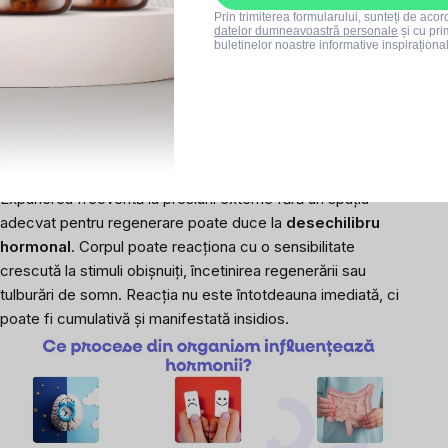
situație ca dificilă sau urgentă.
Prin trimiterea formularului, sunteți de aco
Adrenalina
pregătește organismul pentru un răspuns
datelor dumneavoastră personale
și cu pri
buletinelor noastre informative inspiraționa
imediat – de exemplu, prin accelerarea bătăilor inimii sau
creșterea atenției
.
Cortizolul
ajută la gestionarea perioadelor mai lungi de
performanță și adaptare
.
Pe termen scurt, aceste
procese pot ajuta corpul să funcționeze cu o intensitate mai
mare, pe termen lung însă pot duce la oboseală și epuizare.
Expunerea frecventă la presiuni externe fără un spațiu
adecvat pentru regenerare poate duce la
desechilibru
hormonal
. Corpul poate reacționa cu o sensibilitate
crescută la stimuli obișnuiți, încetinirea regenerării sau
tulburări de somn. Reacția nu este întotdeauna imediată, ci
poate fi cumulativă și manifestată insidios.