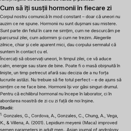
Cum să îți susții hormonii în fiecare zi
Corpul nostru comunică în mod constant – doar că uneori nu
auzim ce ne spune. Hormonii nu sunt dușmani sau mistere.
Sunt parte din felul în care ne simțim, cum ne descurcăm pe
parcursul zilei, cum adormim și cum ne trezim. Alegerile
zilnice, chiar și cele aparent mici, dau corpului semnalul că
suntem în contact cu el.
Încercați să observați uneori, în timpul zilei, ce vă aduce
calm, energie sau stare de bine. Poate fi o masă obișnuită în
liniște, un timp petrecut afară sau decizia de a nu forța
lucrurile astăzi. Nu trebuie să fie totul perfect – e de ajuns să
simțim ce ne face bine. Hormonii își vor găsi singuri drumul.
Pentru că echilibrul hormonal nu începe în laborator, ci în
abordarea noastră de zi cu zi față de noi înșine.
Studii
:
1.
Gonzales, G., Cordova, A., Gonzales, C., Chung, A., Vega,
K., & Villena, A. (2001). Lepidium meyenii (Maca) improved
semen parameters in adult men..
Asian journal of andrology
,