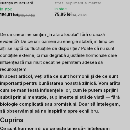
Nutriția musculară
stres, supliment alimentar
În stoc
În stoc
75,85 lei
84,29 lei
194,81 lei
216,47 lei
De ce uneori ne simțim „în afara locului” fără o cauză
evidentă? De ce unii oameni au energie stabilă, în timp ce
alții se luptă cu fluctuațiile de dispoziție? Poate că nu sunt
condițiile externe, ci mai degrabă ajustările hormonale care
influențează mai mult decât ne permitem adesea să
recunoaștem.
În acest articol, veți afla ce sunt hormonii și de ce sunt
importanți pentru bunăstarea noastră zilnică. Vom arăta
cum se manifestă influențele lor, cum le putem sprijini
subtil prin alimentație, suplimente și stil de viață — fără
biologie complicată sau promisiuni. Doar să înțelegem,
să observăm și să ne inspirăm spre echilibru.
Cuprins
Ce sunt hormonii și de ce este bine să-i înțelegem