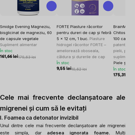
Smidge Evening Magneziu,
FORTE Plasture răcoritor
BrainMax Li
bisglicinat de magneziu, 60
pentru dureri de cap și febră
Chitosan Be
de capsule vegetale
5 x 12 cm, 1 buc.
Plasture
100 capsul
Supliment alimentar
hidrogel răcoritor FORTE –
patentat pe
În stoc
ameliorează oboseala,
pielii, părul
căldura și durerile de cap
supliment a
161,66 lei
179,63 lei
În stoc
Piele și păr
9,55 lei
10,62 lei
În stoc
175,31 lei
1
Cele mai frecvente declanșatoare ale
migrenei și cum să le evitați
I. Foamea ca detonator invizibil
Unul dintre cele mai frecvente declanșatoare ale migrenei
este simpla, dar
adesea ignorata foame
. Mulți