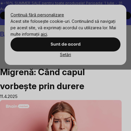
Treci
☀️−10% SUMMER SALE pentru toate produsele! Perioada: 1 Iulie - 31
August, 2026.
la
Continuă fără personalizare
Cumpără acum
conținut
Acest site folosește cookie-uri. Continuând să navigați
Peste 200.000 de recenzii verificate
Produsele noastre sunt testa
pe acest site, vă exprimați acordul cu utilizarea lor. Mai
Coş
multe informații
aici
.
de
cumpărături
Sunt de acord
Setări
Blog
Migrenă: Când capul vorbește prin durere
Migrenă: Când capul
vorbește prin durere
11.4.2025