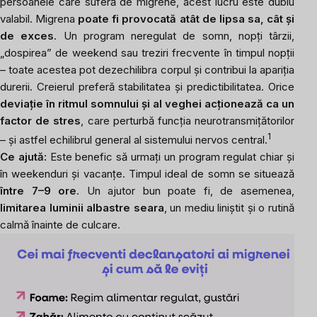
persoanele care suferă de migrene, acest lucru este dublu
valabil. Migrena
poate fi provocată atât de lipsa sa, cât și
de exces
. Un program neregulat de somn, nopți târzii,
„dospirea” de weekend sau treziri frecvente în timpul nopții
– toate acestea pot dezechilibra corpul și contribui la apariția
durerii. Creierul preferă stabilitatea și predictibilitatea. Orice
deviație în ritmul somnului și al veghei acționează ca un
factor de stres
, care perturbă funcția neurotransmițătorilor
1
– și astfel echilibrul general al sistemului nervos central.
Ce ajută:
Este benefic să urmați un program regulat chiar și
în weekenduri și vacanțe. Timpul ideal de somn se situează
între 7–9 ore
. Un ajutor bun poate fi, de asemenea,
limitarea luminii albastre seara
, un mediu liniștit și o rutină
calmă înainte de culcare.