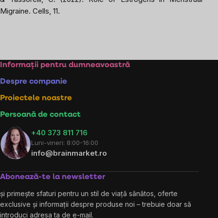
Migraine.
Cells
, 11.
Subsol
Informații pentru dumneavoastră
Despre companie
Proiectele noastre
Persoană de contact
+40 373 811 716
Luni-vineri: 8:00-16:00
info@brainmarket.ro
Abonează-te la newsletter
și primește sfaturi pentru un stil de viață sănătos, oferte
exclusive și informații despre produse noi – trebuie doar să
introduci adresa ta de e-mail.