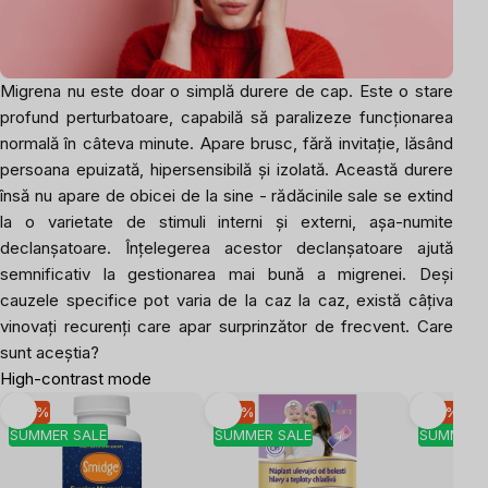
Migrena nu este doar o simplă durere de cap. Este o stare
profund perturbatoare, capabilă să paralizeze funcționarea
normală în câteva minute. Apare brusc, fără invitație, lăsând
persoana epuizată, hipersensibilă și izolată. Această durere
însă nu apare de obicei de la sine - rădăcinile sale se extind
la o varietate de stimuli interni și externi, așa-numite
declanșatoare. Înțelegerea acestor declanșatoare ajută
semnificativ la gestionarea mai bună a migrenei. Deși
cauzele specifice pot varia de la caz la caz, există câțiva
vinovați recurenți care apar surprinzător de frecvent. Care
sunt aceștia?
High-contrast mode
-10 %
-10 %
-10 %
SUMMER SALE
SUMMER SALE
SUMMER 