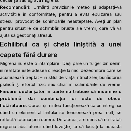
declanșa sau agrava migrena.
Recomandări:
Urmăriți previziunile meteo și adaptați-vă
activitățile în conformitate, pentru a evita epuizarea sau
stresul provocat de schimbările neașteptate. Aveți un plan
pentru situațiile de schimbări bruște ale vremii, care vă va
ajuta să gestionați stresul.
Echilibrul ca și cheia liniștită a unei
capete fără durere
Migrena nu este o întâmplare. Deși pare un fulger din senin,
în realitate este adesea o reacție la mici dezechilibre care se
acumulează treptat – în stilul de viață, ritmul zilei, bunăstarea
psihică și efortul fizic sau chiar în schimbările de vreme.
Fiecare declanșator în parte nu trebuie să însemne o
problemă, dar combinația lor este de obicei
hotărâtoare
. Corpul și mintea funcționează ca un întreg, iar
când un element al lanțului se tensionează prea mult, se
reflectă tocmai prin durere. De aceea, are sens să nu tratați
migrena abia atunci când lovește, ci să lucrați la aceasta