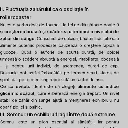
II. Fluctuația zahărului ca o oscilație în
rollercoaster
Nu este vorba doar de foame – la fel de dăunătoare poate fi
și
creșterea bruscă și scăderea ulterioară a nivelului de
zahăr din sânge
. Consumul de dulciuri, băuturi îndulcite sau
alimente puternic procesate cauzează o creștere rapidă a
glucozei. După o euforie de scurtă durată, de obicei
urmează o scădere abruptă a energiei, iritabilitate, oboseală
– și pentru unii indivizi, de asemenea, dureri de cap.
Dulciurile pot astfel îmbunătăți pe termen scurt starea de
spirit, dar pe termen lung reprezintă un factor de risc.
Ce să evitați:
Ideal este să alegeți
alimente cu indice
glicemic scăzut
, care eliberează energia treptat. Un nivel
stabil de zahăr din sânge ajută la menținerea echilibrului nu
doar fizic, ci și psihic.
III. Somnul: un echilibru fragil între două extreme
Somnul este un pilon esențial al sănătății, iar pentru