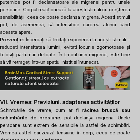
puternice pot fi declanșatoare ale migrenei pentru unele
persoane. Corpul reacționează la acești stimuli cu creșterea
sensibilității, ceea ce poate declanșa migrena. Acești stimuli
pot, de asemenea, să intensifice durerea atunci când
aceasta apare.
Prevenție:
Încercați să limitați expunerea la acești stimuli –
reduceți intensitatea luminii, evitați locurile zgomotoase și
folosiți parfumuri delicate. În timpul unei migrene, este bine
să vă retrageți într-un spațiu liniștit și întunecat.
VII. Vremea: Previziuni, adaptarea activităților
Schimbările de vreme, cum ar fi
răcirea bruscă sau
schimbările de presiune
, pot declanșa migrena. Unele
persoane sunt extrem de sensibile la astfel de schimbări.
Vremea astfel cauzează tensiune în corp, ceea ce poate