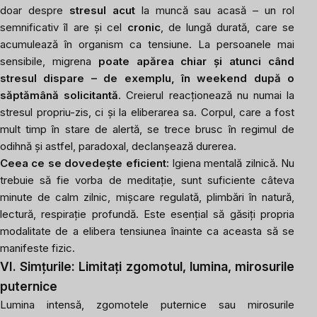
doar despre
stresul acut
la muncă sau acasă – un rol
semnificativ îl are și cel
cronic
, de lungă durată, care se
acumulează în organism ca tensiune. La persoanele mai
sensibile, migrena
poate apărea chiar și atunci când
stresul dispare – de exemplu, în weekend după o
săptămână solicitantă
. Creierul reacționează nu numai la
stresul propriu-zis, ci și la eliberarea sa. Corpul, care a fost
mult timp în stare de alertă, se trece brusc în regimul de
odihnă și astfel, paradoxal, declanșează durerea.
Ceea ce se dovedește eficient:
Igiena mentală zilnică. Nu
trebuie să fie vorba de meditație, sunt suficiente câteva
minute de calm zilnic, mișcare regulată, plimbări în natură,
lectură, respirație profundă. Este esențial să găsiți propria
modalitate de a elibera tensiunea înainte ca aceasta să se
manifeste fizic.
VI. Simțurile: Limitați zgomotul, lumina, mirosurile
puternice
Lumina intensă, zgomotele puternice sau mirosurile