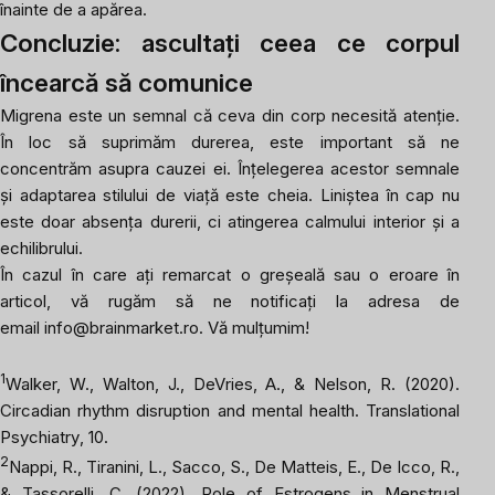
înainte de a apărea.
Concluzie: ascultați ceea ce corpul
încearcă să comunice
Migrena este un semnal că ceva din corp necesită atenție.
În loc să suprimăm durerea, este important să ne
concentrăm asupra cauzei ei. Înțelegerea acestor semnale
și adaptarea stilului de viață este cheia. Liniștea în cap nu
este doar absența durerii, ci atingerea calmului interior și a
echilibrului.
În cazul în care ați remarcat o greșeală sau o eroare în
articol, vă rugăm să ne notificați la adresa de
email
info@brainmarket.ro
. Vă mulțumim!
1
Walker, W., Walton, J., DeVries, A., & Nelson, R. (2020).
Circadian rhythm disruption and mental health.
Translational
Psychiatry
, 10.
2
Nappi, R., Tiranini, L., Sacco, S., De Matteis, E., De Icco, R.,
& Tassorelli, C. (2022). Role of Estrogens in Menstrual