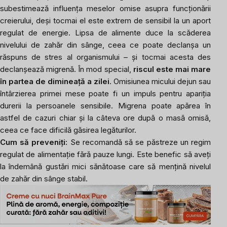
subestimează influența meselor omise asupra funcționării
creierului, deși tocmai el este extrem de sensibil la un aport
regulat de energie. Lipsa de alimente duce la scăderea
nivelului de zahăr din sânge, ceea ce poate declanșa un
răspuns de stres al organismului – și tocmai acesta des
declanșează migrenă. În mod special,
riscul este mai mare
în partea de dimineață a zilei
. Omisiunea micului dejun sau
întârzierea primei mese poate fi un impuls pentru apariția
durerii la persoanele sensibile. Migrena poate apărea în
astfel de cazuri chiar și la câteva ore după o masă omisă,
ceea ce face dificilă găsirea legăturilor.
Cum să preveniți:
Se recomandă să se păstreze un regim
regulat de alimentație fără pauze lungi. Este benefic să aveți
la îndemână gustări mici sănătoase care să mențină nivelul
de zahăr din sânge stabil.