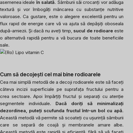
asemenea ideale
în salată
. Sâmburii săi crocanți vor adăuga
textură și vor îmbogăți mâncarea cu substanțe nutritive
valoroase. Ca gustare, este o alegere excelentă pentru un
flux rapid de energie care vă va ajuta să depășiți oboseala
după-amiezii. Și dacă nu aveți timp,
sucul de rodioare
este
o alternativă rapidă pentru a vă bucura de toate beneficiile
sale.
Cum să decojești cel mai bine rodioarele
Cea mai simplă metodă de a decoji rodioarele este să faceți
câteva incizii superficiale pe suprafața fructului pentru a
crea sectoare. Apoi împărțiți fructul și separați cu atenție
segmentele individuale.
Dacă doriți să minimalizați
dezordinea, puteți scufunda fructul într-un bol cu apă
.
Această metodă vă permite să scoateți cu ușurință sâmburii
care se separă de coajă și membranele amare albe.
Această metodă este rapidă și eficientă, fără să vă faceți