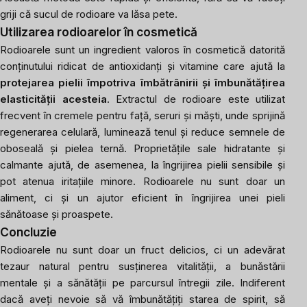
griji că sucul de rodioare va lăsa pete.
Utilizarea rodioarelor în cosmetică
Rodioarele sunt un ingredient valoros în cosmetică datorită
conținutului ridicat de antioxidanți și vitamine care ajută la
protejarea pielii împotriva îmbătrânirii și îmbunătățirea
elasticității acesteia
. Extractul de rodioare este utilizat
frecvent în cremele pentru față, seruri și măști, unde sprijină
regenerarea celulară, luminează tenul și reduce semnele de
oboseală și pielea ternă. Proprietățile sale hidratante și
calmante ajută, de asemenea, la îngrijirea pielii sensibile și
pot atenua iritațiile minore. Rodioarele nu sunt doar un
aliment, ci și un ajutor eficient în îngrijirea unei pieli
sănătoase și proaspete.
Concluzie
Rodioarele nu sunt doar un fruct delicios, ci un adevărat
tezaur natural pentru susținerea vitalității, a bunăstării
mentale și a sănătății pe parcursul întregii zile. Indiferent
dacă aveți nevoie să vă îmbunătățiți starea de spirit, să