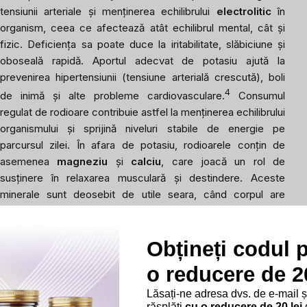
tensiunii arteriale și menținerea echilibrului
electrolitic
în
organism, ceea ce afectează atât echilibrul mental, cât și
fizic. Deficiența sa poate duce la iritabilitate, slăbiciune și
oboseală rapidă. Aportul adecvat de potasiu ajută la
prevenirea hipertensiunii (tensiune arterială crescută), boli
4
de inimă și alte probleme cardiovasculare.
Consumul
regulat de rodioare contribuie astfel la menținerea echilibrului
organismului și sprijină niveluri stabile de energie pe
parcursul zilei. În afara de potasiu, rodioarele conțin de
asemenea
magneziu
și
calciu
, care joacă un rol de
susținere în relaxarea musculară și destindere. Aceste
minerale sunt deosebit de utile seara, când corpul are
nevoie să se calmeze și să se pregătească pentru somn.
Obțineți codul 
Vitamina C pentru revitalizare generală și
imunitate
o reducere de 20
Vitamina C
este un alt element important în rodioare.
Lăsați-ne adresa dvs. de e-mail 
Această vitamină este cunoscută nu doar pentru susținerea
răsplăti
cu o reducere de 20 lei
d