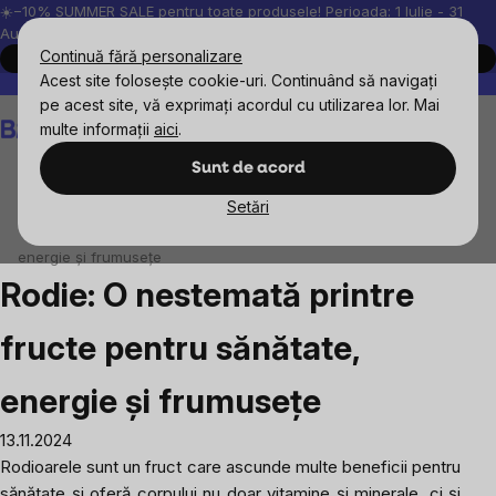
Treci
☀️−10% SUMMER SALE pentru toate produsele! Perioada: 1 Iulie - 31
August, 2026.
la
Continuă fără personalizare
Cumpără acum
conținut
Acest site folosește cookie-uri. Continuând să navigați
Peste 200.000 de recenzii verificate
Produsele noastre sunt testa
pe acest site, vă exprimați acordul cu utilizarea lor. Mai
Coş
multe informații
aici
.
de
cumpărături
Sunt de acord
Setări
Blog
Rodie: O nestemată printre fructe pentru sănătate,
energie și frumusețe
Rodie: O nestemată printre
fructe pentru sănătate,
energie și frumusețe
13.11.2024
Rodioarele sunt un fruct care ascunde multe beneficii pentru
sănătate și oferă corpului nu doar vitamine și minerale, ci și