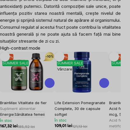
antioxidanți puternici. Datorită compoziției sale unice, poate
influența pozitiv starea noastră mentală, crește nivelul de
energie și sprijină sistemul natural de apărare al organismului.
Consumul regulat al acestui fruct poate contribui la vitalitatea
noastră generală și ne poate ajuta să facem față mai bine
situațiilor stresante de zi cu zi.
High-contrast mode
-10 %
-10 %
-10 %
SUMMER SALE
SUMMER SALE
SUMMER 
Vânzare
BrainMax Vitalitate de fier
Life Extension Pomegranate
BrainMax Me
Supliment alimentar
Complete, 30 de capsule
Acid folic 
Energie
Sănătatea femeii
softgel
mcg, 50 ca
În stoc
Acid folic î
În stoc
metilfolat,
109,01 lei
121,13 lei
167,32 lei
185,92 lei