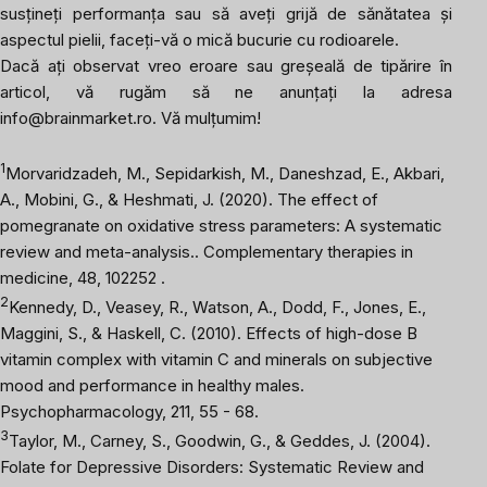
susțineți performanța sau să aveți grijă de sănătatea și
aspectul pielii, faceți-vă o mică bucurie cu rodioarele.
Dacă ați observat vreo eroare sau greșeală de tipărire în
articol, vă rugăm să ne anunțați la adresa
info@brainmarket.ro
. Vă mulțumim!
1
Morvaridzadeh, M., Sepidarkish, M., Daneshzad, E., Akbari,
A., Mobini, G., & Heshmati, J. (2020). The effect of
pomegranate on oxidative stress parameters: A systematic
review and meta-analysis..
Complementary therapies in
medicine
, 48, 102252 .
2
Kennedy, D., Veasey, R., Watson, A., Dodd, F., Jones, E.,
Maggini, S., & Haskell, C. (2010). Effects of high-dose B
vitamin complex with vitamin C and minerals on subjective
mood and performance in healthy males.
Psychopharmacology, 211, 55 - 68.
3
Taylor, M., Carney, S., Goodwin, G., & Geddes, J. (2004).
Folate for Depressive Disorders: Systematic Review and