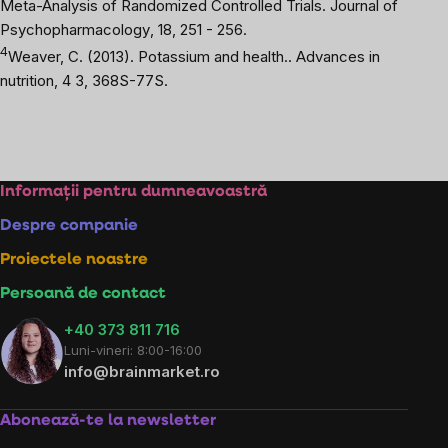
Meta-Analysis of Randomized Controlled Trials.
Journal of
Psychopharmacology
, 18, 251 - 256.
4
Weaver, C. (2013). Potassium and health..
Advances in
nutrition
, 4 3, 368S-77S.
Subsol
Informații pentru dumneavoastră
Despre companie
Proiectele noastre
Persoană de contact
+40 373 811 716
Luni-vineri: 8:00-16:00
info@brainmarket.ro
Abonează-te la newsletter