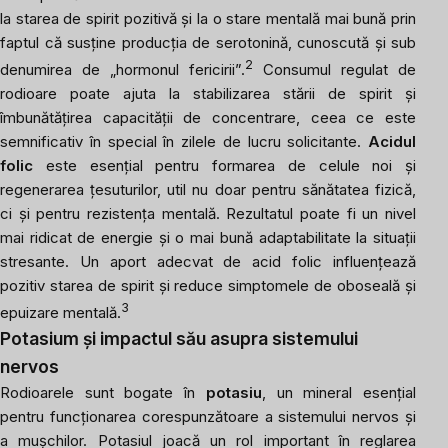
la starea de spirit pozitivă și la o stare mentală mai bună prin
faptul că susține producția de serotonină, cunoscută și sub
2
denumirea de „hormonul fericirii”.
Consumul regulat de
rodioare poate ajuta la stabilizarea stării de spirit și
îmbunătățirea capacității de concentrare, ceea ce este
semnificativ în special în zilele de lucru solicitante.
Acidul
folic
este esențial pentru formarea de celule noi și
regenerarea țesuturilor, util nu doar pentru sănătatea fizică,
ci și pentru rezistența mentală. Rezultatul poate fi un nivel
mai ridicat de energie și o mai bună adaptabilitate la situații
stresante. Un aport adecvat de acid folic influențează
pozitiv starea de spirit și reduce simptomele de oboseală și
3
epuizare mentală.
Potasium și impactul său asupra sistemului
nervos
Rodioarele sunt bogate în
potasiu
, un mineral esențial
pentru funcționarea corespunzătoare a sistemului nervos și
a mușchilor. Potasiul joacă un rol important în reglarea