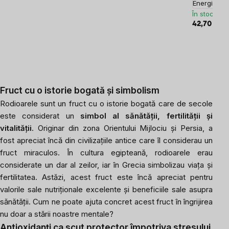
Energie
Sar
În stoc
42,70 lei
47
Fruct cu o istorie bogată și simbolism
Rodioarele sunt un fruct cu o istorie bogată care de secole
este considerat un
simbol al sănătății, fertilității și
vitalității
. Originar din zona Orientului Mijlociu și Persia, a
fost apreciat încă din civilizațiile antice care îl considerau un
fruct miraculos. În cultura egipteană, rodioarele erau
considerate un dar al zeilor, iar în Grecia simbolizau viața și
fertilitatea. Astăzi, acest fruct este încă apreciat pentru
valorile sale nutriționale excelente și beneficiile sale asupra
sănătății. Cum ne poate ajuta concret acest fruct în îngrijirea
nu doar a stării noastre mentale?
Antioxidanți ca scut protector împotriva stresului