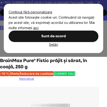
Treci
☀️−10% SUMMER SALE pentru toate produsele! Perioada: 1 Iulie - 31
August, 2026.
la
Continuă fără personalizare
Cumpără acum
conținut
Acest site folosește cookie-uri. Continuând să navigați
Peste 200.000 de recenzii verificate
Produsele noastre sunt testa
pe acest site, vă exprimați acordul cu utilizarea lor. Mai
Coş
multe informații
aici
.
de
cumpărături
Sunt de acord
Setări
BrainMax
BrainPure
Fructe uscate
Nuci și semințe
BrainMax Pure® Fistic prăjit și sărat, în
coajă, 250 g
–10 %
Oferte
Reducere de cantitate
SUMMER SALE
Neevaluat
Evaluarea
medie
a
produsului
este
0,0