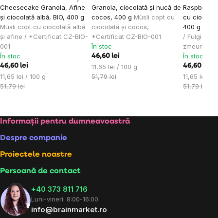
Cheesecake Granola, Afine
Granola, ciocolată și nucă de
Raspberry 
și ciocolată albă, BIO, 400 g
cocos, 400 g
Müsli copt cu
cu ciocolat
Müsli copt cu ciocolată albă
ciocolată și cocos,
400 g
*CZ-
și afine / *Certificat CZ-BIO-
*Certificat CZ-BIO-001
/ Fulgi copț
001
În stoc
zmeură
În stoc
În stoc
46,60 lei
46,60 lei
Evaluare
46,60 lei
11,65 lei / 100 g
Evaluare
preţ:
Evaluare
11,65 lei / 100 g
51,79 lei
11,65 lei / 1
preţ:
preţ:
51,79 lei
51,79 lei
Subsol
Informații pentru dumneavoastră
Despre companie
Proiectele noastre
Persoană de contact
+40 373 811 716
Luni-vineri: 8:00-16:00
info@brainmarket.ro