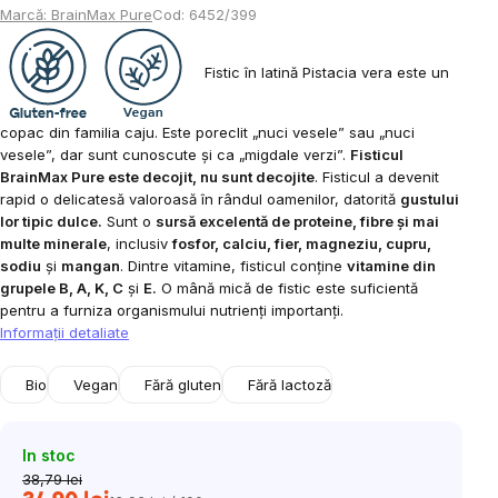
Marcă:
BrainMax Pure
Cod:
6452/399
Fistic în latină Pistacia vera este un
copac din familia caju. Este poreclit „nuci vesele” sau „nuci
vesele”, dar sunt cunoscute și ca „migdale verzi”.
Fisticul
BrainMax Pure este decojit, nu sunt decojite
. Fisticul a devenit
rapid o delicatesă valoroasă în rândul oamenilor, datorită
gustului
lor tipic dulce.
Sunt o
sursă excelentă de proteine, fibre și mai
multe minerale
, inclusiv
fosfor, calciu, fier, magneziu, cupru,
sodiu
și
mangan
. Dintre vitamine, fisticul conține
vitamine din
grupele B, A, K, C
și
E.
O mână mică de fistic este suficientă
pentru a furniza organismului nutrienți importanți.
Informaţii detaliate
Bio
Vegan
Fără gluten
Fără lactoză
In stoc
38,79 lei