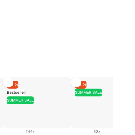
×
pentru
 lei
și vă vom
in prețul
–10 %
–10 %
lei.
Bestseller
SUMMER SALE
SUMMER SALE
rd cu
prelucrarea
244x
32x
mirea