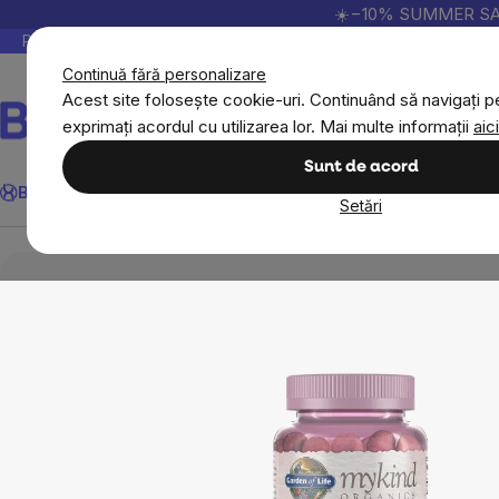
Treci
☀️−10% SUMMER SALE p
la
Peste 200.000 de recenzii verificate
Produsele no
conținut
Continuă fără personalizare
Acest site folosește cookie-uri. Continuând să navigați pe
exprimați acordul cu utilizarea lor. Mai multe informații
aici
Căutare
Sunt de acord
BrainMax
Sport
Imunitate
Femei
Bărbați
Copii
Obiective
Nou
Setări
Obiective
Imunitate
Gumii Mykind Women, mu