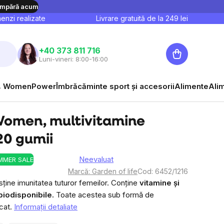
mpără acum
nzi realizate
Livrare gratuită de la
249
lei
Coş
+40 373 811 716
Luni-vineri: 8:00-16:00
de
cumpărături
 WomenPower
Îmbrăcăminte sport și accesorii
Alimente
Ali
Women, multivitamine
20 gumii
Neevaluat
MMER SALE
Evaluarea
Marcă:
Garden of life
Cod:
6452/1216
medie
sține imunitatea tuturor femeilor. Conține
vitamine și
a
biodisponibile.
Toate acestea sub formă de
produsului
at.
Informaţii detaliate
este