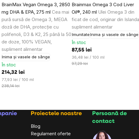
BrainMax Vegan Omega 3, 2850
Brainmax Omega 3 Cod Liver
buletinelor noastre informative inspiraționa
mg DHA & EPA, 275 ml
Cea mai
Oil®, 240 ml
Ulei Omega 3 din
pură sursă de Omega 3, MEGA
ficat de cod, originar din Islanda
doză de DHA, protecție cu
supliment alimentar
polifenoli, D3 & K2, 25 până la 50
Imunitate
Inima și vasele de sânge
de doze, 100% VEGAN,
În stoc
supliment alimentar
87,55 lei
Evaluare
Inima și vasele de sânge
36,48 lei / 100 ml
preţ:
97,29 lei
În stoc
214,32 lei
Evaluare
77,93 lei / 100 ml
preţ:
238,14 lei
mpanie
Proiectele noastre
Persoană de
contact
Blog
Regulament oferte