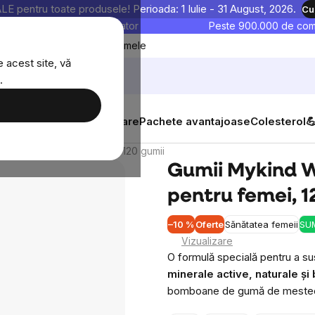
entru toate produsele! Perioada: 1 Iulie - 31 August, 2026.
Cu
astre sunt testate în laborator
Peste 900.000 de come
Blog
Favoritele mele
 acest site, vă
.
tăți
Suplimente alimentare
Pachete avantajoase
Colesterol

ltivitamine pentru femei, 120 gumii
Gumii Mykind 
pentru femei, 1
–10 %
Oferte
Sănătatea femeii
SU
Vizualizare
O formulă specială pentru a su
minerale active, naturale și 
bomboane de gumă de mestec