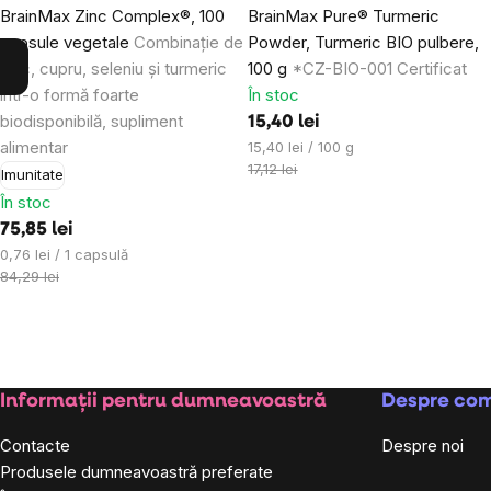
BrainMax Zinc Complex®, 100
BrainMax Pure® Turmeric
capsule vegetale
Combinație de
Powder, Turmeric BIO pulbere,
zinc, cupru, seleniu și turmeric
100 g
*CZ-BIO-001 Certificat
într-o formă foarte
În stoc
biodisponibilă, supliment
15,40 lei
alimentar
Evaluare
15,40 lei / 100 g
preţ:
17,12 lei
Imunitate
În stoc
75,85 lei
Evaluare
0,76 lei / 1 capsulă
preţ:
84,29 lei
Subsol
Informații pentru dumneavoastră
Despre co
Contacte
Despre noi
Produsele dumneavoastră preferate