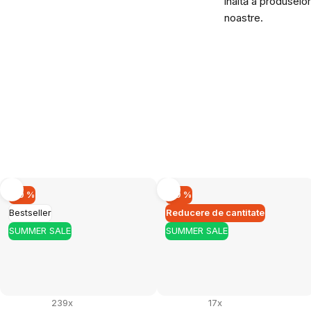
înaltă a produselor
noastre.
–10 %
–10 %
Bestseller
Reducere de cantitate
SUMMER SALE
SUMMER SALE
239x
17x