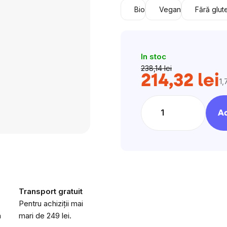
Bio
Vegan
Fără glut
In stoc
238,14 lei
214,32 lei
1,
Ev
pr
Ad
Transport gratuit
Pentru achiziții mai
a
mari de 249 lei.