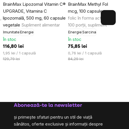
BrainMax Lipozomal Vitamin C®
BrainMax Methyl Folate®, 400
le.
UPGRADE, Vitamina C
mcg, 100 capsule vegetale
Aci
,
lipozomală, 500 mg, 60 capsule
folic în forma activă metilfolat,
vegetale
Supliment alimentar
100 porții, supliment alimentar
Imunitate
Energie
Energie
Sarcina
În stoc
În stoc
116,80 lei
75,85 lei
Evaluare
Evaluare
1,95 lei / 1 capsulă
0,76 lei / 1 capsulă
preţ:
preţ:
129,79 lei
84,29 lei
Abonează-te la newsletter
și primește sfaturi pentru un stil de viață
sănătos, oferte exclusive și informații despre