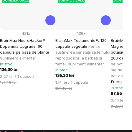
SUMMER SALE
SUMMER SALE
SUMMER 
421x
139x
BrainMax NeuroHacker®,
BrainMax Testamento®, 120
BrainMax P
Dopamina Upgrade! 60
capsule vegetale
Pentru
Magnesium®
capsule pe bază de plante
susținerea sănătății sistemului
potasiu + 
Supliment alimentar
reproducător la bărbați și
200 capsul
În stoc
femei, supliment alimentar
de potasiu 
În stoc
mg de magn
136,30 lei
per doză, s
Evaluare
136,30 lei
2,27 lei / 1 capsulă
Energie
Apa
preţ:
Evaluare
151,46 lei
1,14 lei / 1 capsulă
preţ:
În stoc
151,46 lei
87,55 lei
Evaluare
0,44 lei / 1
preţ:
97,29 lei