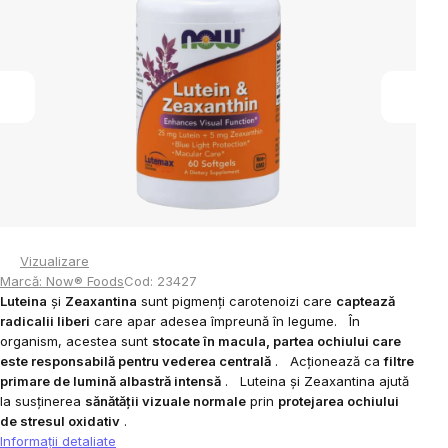
din
5
stele.
Vizualizare
Marcă:
Now® Foods
Cod:
23427
Luteina
și
Zeaxantina
sunt pigmenți carotenoizi care
captează
radicalii liberi
care apar adesea împreună în legume.
În
organism, acestea sunt
stocate în macula, partea ochiului care
este responsabilă pentru vederea centrală
.
Acţionează ca
filtre
primare de lumină albastră intensă
.
Luteina și Zeaxantina ajută
la susținerea
sănătății vizuale normale
prin
protejarea ochiului
de stresul oxidativ
.
Informaţii detaliate