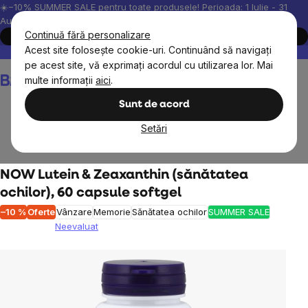
Treci
☀️−10% SUMMER SALE pentru toate produsele! Perioada: 1 Iulie - 31
August, 2026.
la
Continuă fără personalizare
Cumpără acum
conținut
Acest site folosește cookie-uri. Continuând să navigați
Peste 200.000 de recenzii verificate
Produsele noastre sunt testa
pe acest site, vă exprimați acordul cu utilizarea lor. Mai
Coş
multe informații
aici
.
de
cumpărături
Sunt de acord
Setări
Obiective
NOW Lutein & Zeaxanthin (sănătatea
ochilor), 60 capsule softgel
–10 %
Oferte
Vânzare
Memorie
Sănătatea ochilor
SUMMER SALE
Neevaluat
Evaluarea
medie
a
produsului
este
0,0