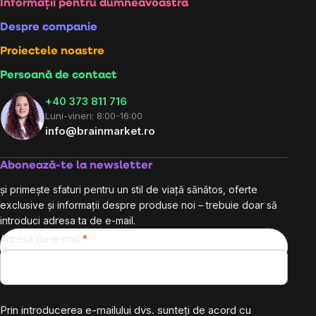
Subsol
Informații pentru dumneavoastră
Despre companie
Proiectele noastre
Persoană de contact
+40 373 811 716
Luni-vineri: 8:00-16:00
info@brainmarket.ro
Abonează-te la newsletter
și primește sfaturi pentru un stil de viață sănătos, oferte
exclusive și informații despre produse noi – trebuie doar să
introduci adresa ta de e-mail.
Adresă de e-mail
Prin introducerea e-mailului dvs. sunteți de acord cu