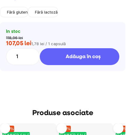
Fără gluten
Fără lactoză
In stoc
118,96 lei
107,05 lei
1,78 lei / 1 capsulă
Evaluare
preţ:
Adăuga în coş
Produse asociate
–10 %
–10 %
–10 %