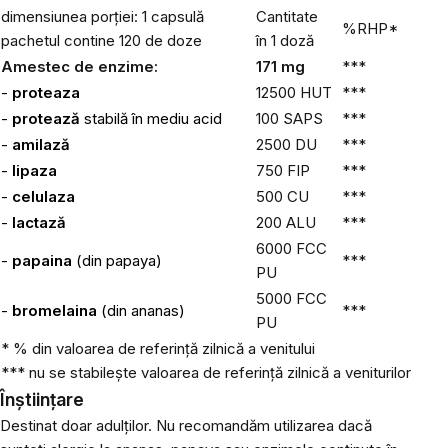
dimensiunea porției: 1 capsulă
Cantitate
%RHP*
pachetul contine 120 de doze
în 1 doză
Amestec de enzime:
171 mg
***
-
proteaza
12500 HUT
***
-
protează
stabilă în mediu acid
100 SAPS
***
-
amilază
2500 DU
***
-
lipaza
750 FIP
***
-
celulaza
500 CU
***
-
lactază
200 ALU
***
6000 FCC
-
papaina
(din papaya)
***
PU
5000 FCC
-
bromelaina
(din ananas)
***
PU
* % din valoarea de referință zilnică a venitului
*** nu se stabilește valoarea de referință zilnică a veniturilor
Înștiințare
Destinat doar adulților. Nu recomandăm utilizarea dacă