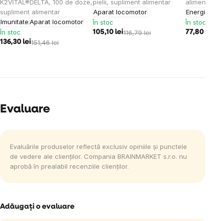
K2VITAL®DELTA, 100 de doze,
pielii, supliment alimentar
alimentar
supliment alimentar
Aparat locomotor
Energie
Imu
Imunitate
Aparat locomotor
În stoc
În stoc
În stoc
105,10 lei
116,79 lei
77,80 lei
86
136,30 lei
151,46 lei
Evaluare
Evaluările produselor reflectă exclusiv opiniile și punctele
de vedere ale clienților. Compania BRAINMARKET s.r.o. nu
aprobă în prealabil recenziile clienților.
Adăugaţi o evaluare