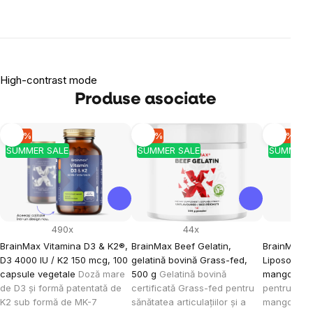
High-contrast mode
Produse asociate
-10 %
-10 %
-10 %
SUMMER SALE
SUMMER SALE
SUMMER 
490x
44x
BrainMax Vitamina D3 & K2®,
BrainMax Beef Gelatin,
BrainMax K
D3 4000 IU / K2 150 mcg, 100
gelatină bovină Grass-fed,
Liposomal V
capsule vegetale
Doză mare
500 g
Gelatină bovină
mango, 15
de D3 și formă patentată de
certificată Grass-fed pentru
pentru cop
K2 sub formă de MK-7
sănătatea articulațiilor și a
mango, 30 