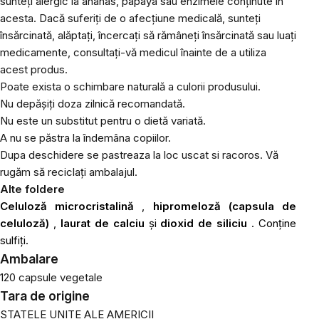
sunteți alergic la ananas, papaya sau enzimele conținute în
acesta. Dacă suferiți de o afecțiune medicală, sunteți
însărcinată, alăptați, încercați să rămâneți însărcinată sau luați
medicamente, consultați-vă medicul înainte de a utiliza
acest produs.
Poate exista o schimbare naturală a culorii produsului.
Nu depășiți doza zilnică recomandată.
Nu este un substitut pentru o dietă variată.
A nu se păstra la îndemâna copiilor.
Dupa deschidere se pastreaza la loc uscat si racoros. Vă
rugăm să reciclați ambalajul.
Alte foldere
Celuloză microcristalină
,
hipromeloză (capsula de
celuloză)
,
laurat de calciu
și
dioxid de siliciu
. Conține
sulfiți.
Ambalare
120 capsule vegetale
Tara de origine
STATELE UNITE ALE AMERICII