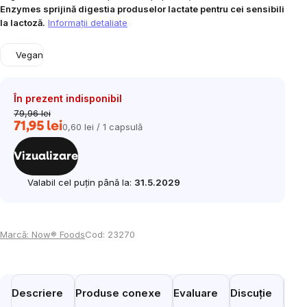
Enzymes sprijină digestia produselor lactate pentru cei sensibili
la lactoză.
Informaţii detaliate
Vegan
În prezent indisponibil
79,96 lei
71,95 lei
0,60 lei / 1 capsulă
Evaluare
preţ:
Vizualizare
Valabil cel puțin până la:
31.5.2029
Marcă:
Now® Foods
Cod:
23270
Descriere
Produse conexe
Evaluare
Discuție
Prod