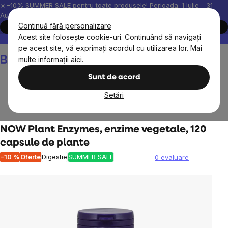
Treci
☀️−10% SUMMER SALE pentru toate produsele! Perioada: 1 Iulie - 31
August, 2026.
la
Continuă fără personalizare
Cumpără acum
conținut
Acest site folosește cookie-uri. Continuând să navigați
Peste 200.000 de recenzii verificate
Produsele noastre sunt testa
pe acest site, vă exprimați acordul cu utilizarea lor. Mai
Coş
multe informații
aici
.
de
cumpărături
Sunt de acord
Setări
Obiective
NOW Plant Enzymes, enzime vegetale, 120
capsule de plante
–10 %
Oferte
Digestie
SUMMER SALE
0 evaluare