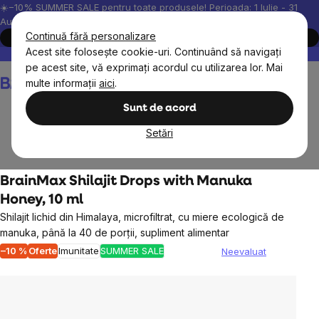
Treci
☀️−10% SUMMER SALE pentru toate produsele! Perioada: 1 Iulie - 31
August, 2026.
la
Continuă fără personalizare
Cumpără acum
conținut
Acest site folosește cookie-uri. Continuând să navigați
Peste 200.000 de recenzii verificate
Produsele noastre sunt testa
pe acest site, vă exprimați acordul cu utilizarea lor. Mai
Coş
multe informații
aici
.
de
cumpărături
Sunt de acord
Setări
BrainMax
BrainMax Shilajit Drops with Manuka
Honey, 10 ml
Shilajit lichid din Himalaya, microfiltrat, cu miere ecologică de
manuka, până la 40 de porții, supliment alimentar
–10 %
Oferte
Imunitate
SUMMER SALE
Neevaluat
Evaluarea
medie
a
produsului
este