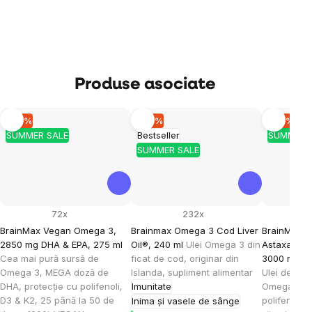
Produse asociate
–10 %
–10 %
–10 %
SUMMER SALE
Bestseller
SUMMER 
SUMMER SALE
72x
232x
BrainMax Vegan Omega 3,
Brainmax Omega 3 Cod Liver
BrainMax Fi
2850 mg DHA & EPA, 275 ml
Oil®, 240 ml
Ulei Omega 3 din
Astaxanthi
Cea mai pură sursă de
ficat de cod, originar din
3000 mg DH
Omega 3, MEGA doză de
Islanda, supliment alimentar
Ulei de peș
DHA, protecție cu polifenoli,
Imunitate
Omega 3, ul
D3 & K2, 25 până la 50 de
polifenoli, 
Inima și vasele de sânge