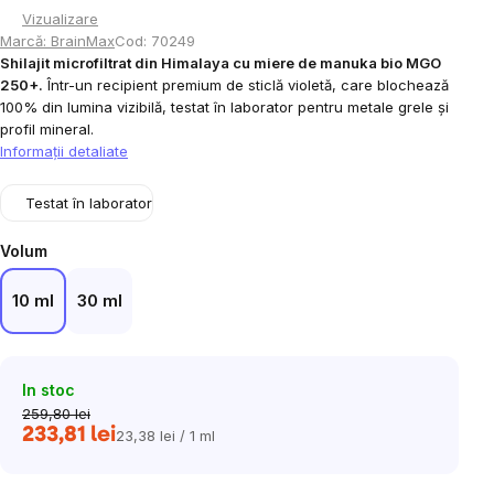
Vizualizare
Marcă:
BrainMax
Cod:
70249
Shilajit microfiltrat din Himalaya cu miere de manuka bio MGO
250+.
Într-un recipient premium de sticlă violetă, care blochează
100% din lumina vizibilă, testat în laborator pentru metale grele și
profil mineral.
Informaţii detaliate
Testat în laborator
Volum
10 ml
30 ml
In stoc
259,80 lei
233,81 lei
23,38 lei / 1 ml
Evaluare
preţ: