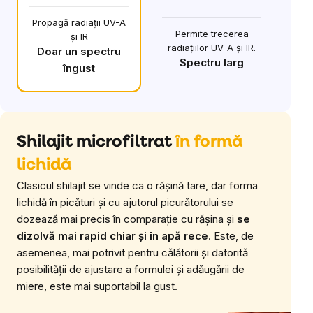
Propagă radiații UV-A
Permite trecerea
și IR
radiațiilor UV-A și IR.
Doar un spectru
Spectru larg
îngust
Shilajit microfiltrat
în formă
lichidă
Clasicul shilajit se vinde ca o rășină tare, dar forma
lichidă în picături și cu ajutorul picurătorului se
dozează mai precis în comparație cu rășina și
se
dizolvă mai rapid chiar și în apă rece
. Este, de
asemenea, mai potrivit pentru călătorii și datorită
posibilității de ajustare a formulei și adăugării de
miere, este mai suportabil la gust.