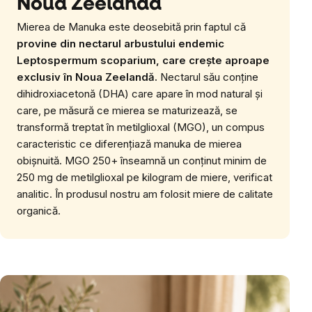
Noua Zeelandă
Mierea de Manuka este deosebită prin faptul că
provine din nectarul arbustului endemic
Leptospermum scoparium, care crește aproape
exclusiv în Noua Zeelandă.
Nectarul său conține
dihidroxiacetonă (DHA) care apare în mod natural și
care, pe măsură ce mierea se maturizează, se
transformă treptat în metilglioxal (MGO), un compus
caracteristic ce diferențiază manuka de mierea
obișnuită. MGO 250+ înseamnă un conținut minim de
250 mg de metilglioxal pe kilogram de miere, verificat
analitic. În produsul nostru am folosit miere de calitate
organică.