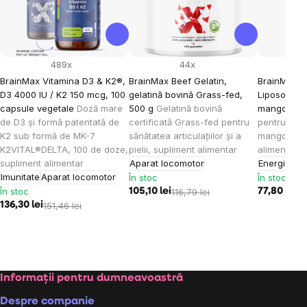
489x
44x
BrainMax Vitamina D3 & K2®,
BrainMax Beef Gelatin,
BrainMax K
D3 4000 IU / K2 150 mcg, 100
gelatină bovină Grass-fed,
Liposomal V
capsule vegetale
Doză mare
500 g
Gelatină bovină
mango, 15
de D3 și formă patentată de
certificată Grass-fed pentru
pentru cop
K2 sub formă de MK-7
sănătatea articulațiilor și a
mango, 30 
K2VITAL®DELTA, 100 de doze,
pielii, supliment alimentar
alimentar
supliment alimentar
Aparat locomotor
Energie
Imu
Imunitate
Aparat locomotor
În stoc
În stoc
În stoc
105,10 lei
116,79 lei
77,80 lei
86
136,30 lei
151,46 lei
Subsol
Informații pentru dumneavoastră
Despre companie