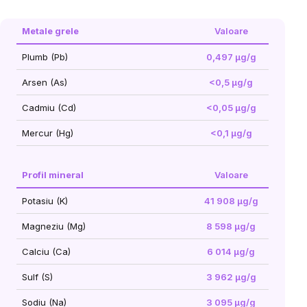
Metale grele
Valoare
Plumb (Pb)
0,497 μg/g
Arsen (As)
<0,5 μg/g
Cadmiu (Cd)
<0,05 μg/g
Mercur (Hg)
<0,1 μg/g
Profil mineral
Valoare
Potasiu (K)
41 908 μg/g
Magneziu (Mg)
8 598 μg/g
Calciu (Ca)
6 014 μg/g
Sulf (S)
3 962 μg/g
Sodiu (Na)
3 095 μg/g