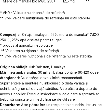
Miere de manuka bio MGO 250+
12,5 mg
**
* VNR - Valoare nutrițională de referință
** VNR Valoare nutrițională de referință nu este stabilită
Compoziție:
Shilajit himalayan, 25% miere de manuka* (MGO
250+), 25% apă distilată pentru sugari.
* produs al agriculturii ecologice
** Valoarea nutrițională de referință
** VNR Valoares nutrițională de referință nu este stabilită
Originea shilajitului:
Baltistan, Himalaya.
Mărimea ambalajului:
30 ml, ambalajul conține 60-120 doze.
Atenționări:
Nu depășiți doza zilnică recomandată.
Suplimentele alimentare nu înlocuiesc o dietă variată și
echilibrată și un stil de viață sănătos. A se păstra departe de
accesul copiilor. Femeile însărcinate și cele care alăptează ar
trebui să consulte un medic înainte de utilizare.
Depozitare:
A se păstra într-un recipient bine închis, într-un loc