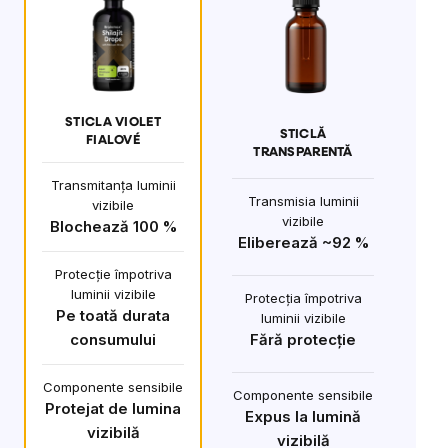
STICLA VIOLET
STICLĂ
FIALOVÉ
TRANSPARENTĂ
Transmitanța luminii
Transmisia luminii
vizibile
vizibile
Blochează 100 %
Eliberează ~92 %
Protecție împotriva
luminii vizibile
Protecția împotriva
Pe toată durata
luminii vizibile
consumului
Fără protecție
Componente sensibile
Componente sensibile
Protejat de lumina
Expus la lumină
vizibilă
vizibilă