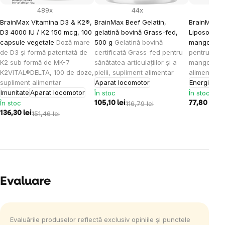
489x
44x
BrainMax Vitamina D3 & K2®,
BrainMax Beef Gelatin,
BrainMax K
D3 4000 IU / K2 150 mcg, 100
gelatină bovină Grass-fed,
Liposomal V
capsule vegetale
Doză mare
500 g
Gelatină bovină
mango, 15
de D3 și formă patentată de
certificată Grass-fed pentru
pentru cop
K2 sub formă de MK-7
sănătatea articulațiilor și a
mango, 30 
K2VITAL®DELTA, 100 de doze,
pielii, supliment alimentar
alimentar
supliment alimentar
Aparat locomotor
Energie
Imu
Imunitate
Aparat locomotor
În stoc
În stoc
În stoc
105,10 lei
116,79 lei
77,80 lei
86
136,30 lei
151,46 lei
Evaluare
Evaluările produselor reflectă exclusiv opiniile și punctele