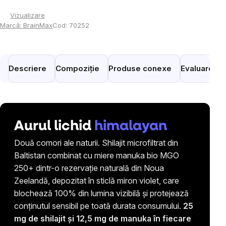
Vizualizare
Marcă:
BrainMax
Cod:
70252
Descriere
Compoziție
Produse conexe
Evaluare
Aurul lichid
himalayan
Două comori ale naturii. Shilajit microfiltrat din
Baltistan combinat cu miere manuka bio MGO
250+ dintr-o rezervație naturală din Noua
Zeelandă, depozitat în sticlă miron violet, care
blochează 100% din lumina vizibilă și protejează
conținutul sensibil pe toată durata consumului.
25
mg de shilajit și 12,5 mg de manuka în fiecare