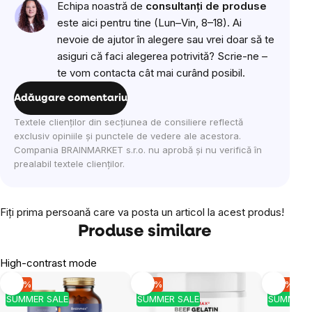
Echipa noastră de
consultanți de produse
este aici pentru tine (Lun–Vin, 8–18). Ai
nevoie de ajutor în alegere sau vrei doar să te
asiguri că faci alegerea potrivită? Scrie-ne –
te vom contacta cât mai curând posibil.
Adăugare comentariu
Textele clienților din secțiunea de consiliere reflectă
exclusiv opiniile și punctele de vedere ale acestora.
Compania BRAINMARKET s.r.o. nu aprobă și nu verifică în
prealabil textele clienților.
Fiţi prima persoană care va posta un articol la acest produs!
Produse similare
High-contrast mode
-10 %
-10 %
-10 %
SUMMER SALE
SUMMER SALE
SUMMER 