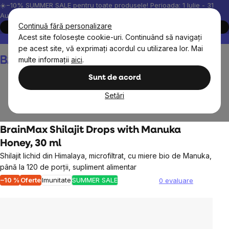
Treci
☀️−10% SUMMER SALE pentru toate produsele! Perioada: 1 Iulie - 31
August, 2026.
la
Continuă fără personalizare
Cumpără acum
conținut
Acest site folosește cookie-uri. Continuând să navigați
Peste 200.000 de recenzii verificate
Produsele noastre sunt testa
pe acest site, vă exprimați acordul cu utilizarea lor. Mai
Coş
multe informații
aici
.
de
cumpărături
Sunt de acord
Setări
BrainMax
BrainMax Shilajit Drops with Manuka
Honey, 30 ml
Shilajit lichid din Himalaya, microfiltrat, cu miere bio de Manuka,
până la 120 de porții, supliment alimentar
–10 %
Oferte
Imunitate
SUMMER SALE
0 evaluare