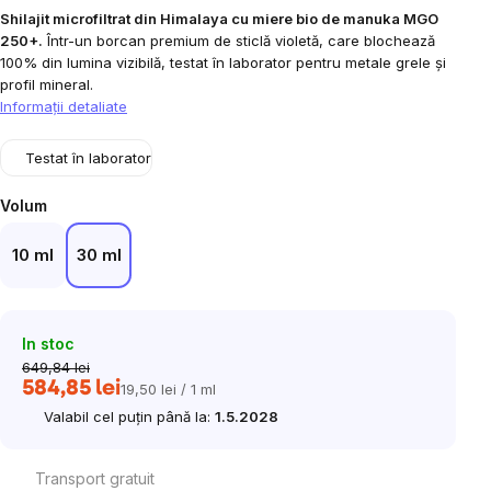
Shilajit microfiltrat din Himalaya cu miere bio de manuka MGO
250+.
Într-un borcan premium de sticlă violetă, care blochează
100% din lumina vizibilă, testat în laborator pentru metale grele și
profil mineral.
Informaţii detaliate
Testat în laborator
Volum
10 ml
30 ml
In stoc
649,84 lei
584,85 lei
19,50 lei / 1 ml
Evaluare
Valabil cel puțin până la:
1.5.2028
preţ:
Transport gratuit