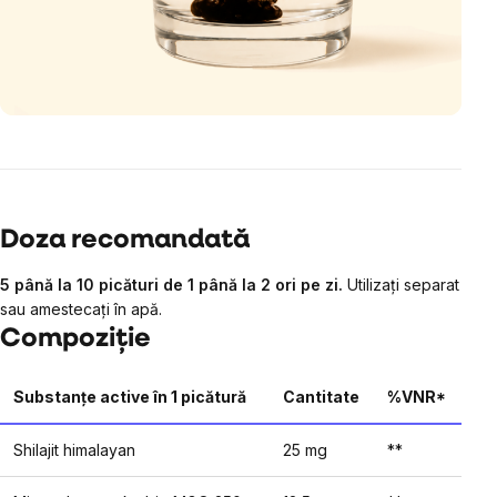
Doza recomandată
5 până la 10 picături de 1 până la 2 ori pe zi.
Utilizați separat
sau amestecați în apă.
Compoziție
Substanțe active în 1 picătură
Cantitate
%VNR*
Shilajit himalayan
25 mg
**