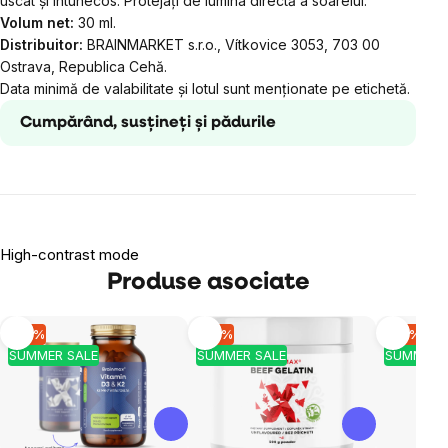
uscat și întunecos. Protejați de lumina directă a soarelui.
Volum net:
30 ml.
Distribuitor:
BRAINMARKET s.r.o., Vítkovice 3053, 703 00
Ostrava, Republica Cehă.
Data minimă de valabilitate și lotul sunt menționate pe etichetă.
Cumpărând, susțineți și pădurile
High-contrast mode
Produse asociate
-10 %
-10 %
-10 %
SUMMER SALE
SUMMER SALE
SUMMER 