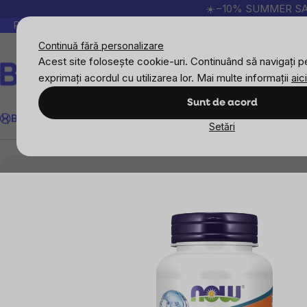
Treci
☀️−10% SUMMER SALE p
la
Peste 200.000 de recenzii verificate
Produsele no
conținut
Continuă fără personalizare
Acest site folosește cookie-uri. Continuând să navigați pe
exprimați acordul cu utilizarea lor. Mai multe informații
aici
Căutare
Sunt de acord
BrainMax
Sport
Imunitate
Femei
Bărbați
Copii
Obiective
Nou
Setări
Obiective
Imunitate
Omega 3
NOW DHA