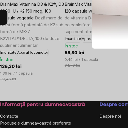
BrainMax Vitamina D3 & K2®, D3
BrainMax Vitamina D3, 4000 IU,
4000 IU / K2 150 mcg, 100
120 capsule vegetale
Doză mar
capsule vegetale
Doză mare de
de vitamina D3 sub formă de
D3 și formă patentată de K2 sub
colecalciferol, 120 de doze,
formă de MK-7
supliment alimentar
K2VITAL®DELTA, 100 de doze,
Imunitate
Aparat locomotor
supliment alimentar
În stoc
Imunitate
Aparat locomotor
58,30 lei
În stoc
Evaluare
0,49 lei / 1 capsulă
preţ:
64,79 lei
136,30 lei
Evaluare
1,36 lei / 1 capsulă
preţ:
151,46 lei
Subsol
Informații pentru dumneavoastră
Despre co
Contacte
Despre noi
Produsele dumneavoastră preferate