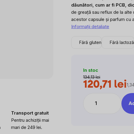
este
dăunători, cum ar fi PCB, di
0,0
de greață sau reflux de la alte 
din
acestor capsule și parfum cu a
5
Informaţii detaliate
stele.
Fără gluten
Fără lactoză
In stoc
134,13 lei
120,71 lei
1,34
Eva
preţ
Ad
Transport gratuit
Pentru achiziții mai
a
mari de 249 lei.