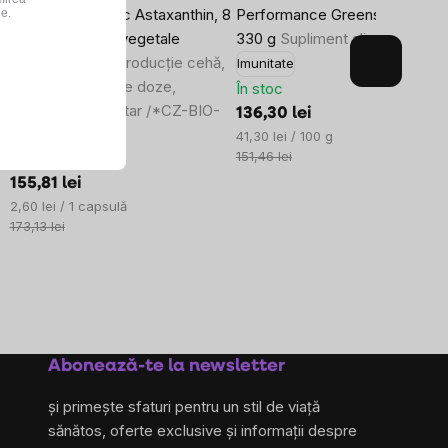
BrainMax Organic Astaxanthin, 8
Performance Greens®, 33 doz
le.
mg, 60 capsule vegetale
330 g
Supliment alimentar
Astaxantină din producție cehă,
Imunitate
calitate bio, 60 de doze,
În stoc
supliment alimentar /*CZ-BIO-
136,30 lei
001 certificat
Evaluare
41,30 lei / 100 g
preţ:
151,46 lei
În stoc
155,81 lei
Evaluare
2,60 lei / 1 capsulă
preţ:
173,13 lei
Abonează-te la newsletter
și primește sfaturi pentru un stil de viață
sănătos, oferte exclusive și informații despre