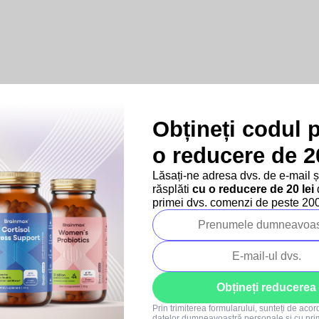
Obțineți codul 
o reducere de 20
Produse asociate
Lăsați-ne adresa dvs. de e-mail 
răsplăti
cu o reducere de 20 lei
d
–10 %
–10 %
primei dvs. comenzi de peste 200 
SUMMER SALE
SUMMER SALE
Obțineți reducerea
Prin trimiterea formularului, sunteți de aco
139x
280x
datelor dumneavoastră personale
și cu pri