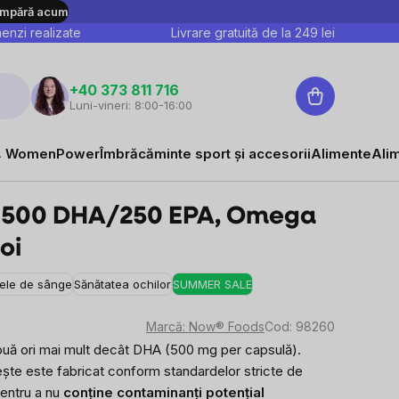
mpără acum
nzi realizate
Livrare gratuită de la
249
lei
Coş
+40 373 811 716
Luni-vineri: 8:00-16:00
de
cumpărături
 WomenPower
Îmbrăcăminte sport și accesorii
Alimente
Ali
500 DHA/250 EPA, Omega
oi
sele de sânge
Sănătatea ochilor
SUMMER SALE
Marcă:
Now® Foods
Cod:
98260
ă ori mai mult decât DHA (500 mg per capsulă).
ște este fabricat conform standardelor stricte de
entru a nu
conține contaminanți potențial