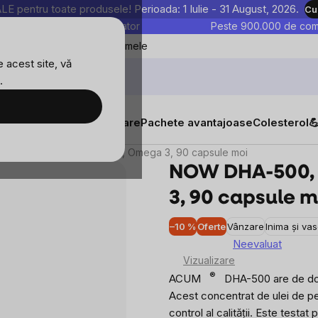
entru toate produsele! Perioada: 1 Iulie - 31 August, 2026.
Cu
astre sunt testate în laborator
Peste 900.000 de come
Blog
Favoritele mele
 acest site, vă
.
tăți
Suplimente alimentare
Pachete avantajoase
Colesterol

-500, 500 DHA/250 EPA, Omega 3, 90 capsule moi
NOW DHA-500, 
3, 90 capsule m
–10 %
Oferte
Vânzare
Inima și va
Neevaluat
Evaluarea
Vizualizare
medie
®
ACUM
DHA-500 are de dou
a
Acest concentrat de ulei de pe
produsului
control al calității.
Este testat
p