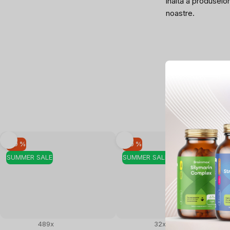
înaltă a produselor
noastre.
–10 %
–10 %
SUMMER SALE
SUMMER SALE
489x
32x