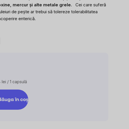
oxine, mercur și alte metale grele.
Cei care suferă
uleiuri de pește ar trebui să tolereze tolerabilitatea
coperire enterică.
 lei / 1 capsulă
luare
:
ăuga în coş