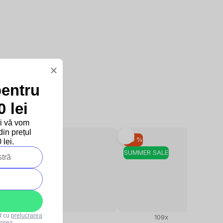
×
pentru
 lei
și vă vom
in prețul
–10 %
–10 %
lei.
SUMMER SALE
SUMMER SALE
rd cu
prelucrarea
68x
109x
mirea