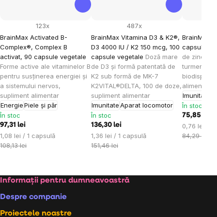
123x
487x
BrainMax Activated B-
BrainMax Vitamina D3 & K2®,
BrainMax Z
Complex®, Complex B
D3 4000 IU / K2 150 mcg, 100
capsule ve
activat, 90 capsule vegetale
capsule vegetale
Doză mare
de zinc, cu
Forme active ale vitaminelor B
de D3 și formă patentată de
turmeric în
pentru susținerea energiei și
K2 sub formă de MK-7
biodisponib
a sistemului nervos,
K2VITAL®DELTA, 100 de doze,
alimentar
supliment alimentar
supliment alimentar
Imunitate
Energie
Piele și păr
Imunitate
Aparat locomotor
În stoc
În stoc
În stoc
75,85 lei
97,31 lei
136,30 lei
Evaluare
0,76 lei / 1
Evaluare
Evaluare
preţ:
1,08 lei / 1 capsulă
1,36 lei / 1 capsulă
84,29 lei
preţ:
preţ:
108,13 lei
151,46 lei
Subsol
Informații pentru dumneavoastră
Despre companie
Proiectele noastre