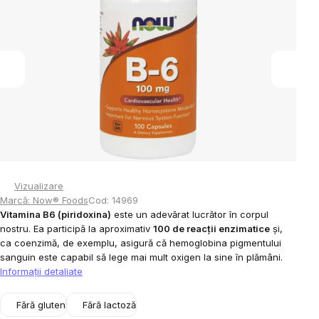
din
5
stele.
Vizualizare
Marcă:
Now® Foods
Cod:
14969
Vitamina B6 (piridoxina)
este un adevărat lucrător în corpul
nostru. Ea participă la aproximativ
100 de reacții enzimatice
și,
ca coenzimă, de exemplu, asigură că hemoglobina pigmentului
sanguin este capabil să lege mai mult oxigen la sine în plămâni.
Informaţii detaliate
Fără gluten
Fără lactoză