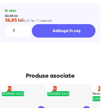
In stoc
40,95 lei
36,85 lei
0,37 lei / 1 capsulă
Evaluare
preţ:
Adăuga în coş
Produse asociate
–10 %
–10 %
–10 %
SUMMER SALE
SUMMER SALE
Bestseller
SUMMER 