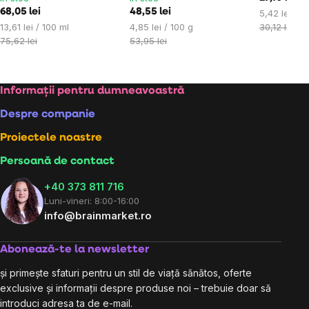
68,05 lei
48,55 lei
Evaluare
5,42 lei / 1
Evaluare
Evaluare
preţ:
13,61 lei / 100 ml
4,85 lei / 100 g
30,12 lei
preţ:
preţ:
75,62 lei
53,95 lei
Subsol
Informații pentru dumneavoastră
Despre companie
Proiectele noastre
Persoană de contact
+40 373 811 716
Luni-vineri: 8:00-16:00
info@brainmarket.ro
Abonează-te la newsletter
și primește sfaturi pentru un stil de viață sănătos, oferte
exclusive și informații despre produse noi – trebuie doar să
introduci adresa ta de e-mail.