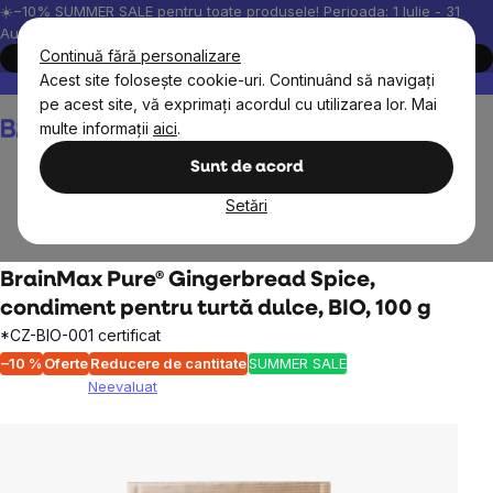
Treci
☀️−10% SUMMER SALE pentru toate produsele! Perioada: 1 Iulie - 31
August, 2026.
la
Continuă fără personalizare
Cumpără acum
conținut
Acest site folosește cookie-uri. Continuând să navigați
Peste 200.000 de recenzii verificate
Produsele noastre sunt testa
pe acest site, vă exprimați acordul cu utilizarea lor. Mai
Coş
multe informații
aici
.
de
cumpărături
Sunt de acord
Setări
Alimente
Sosuri, arome, condimente
BrainMax Pure® Gingerbread Spice,
condiment pentru turtă dulce, BIO, 100 g
*CZ-BIO-001 certificat
–10 %
Oferte
Reducere de cantitate
SUMMER SALE
Neevaluat
Evaluarea
medie
a
produsului
este