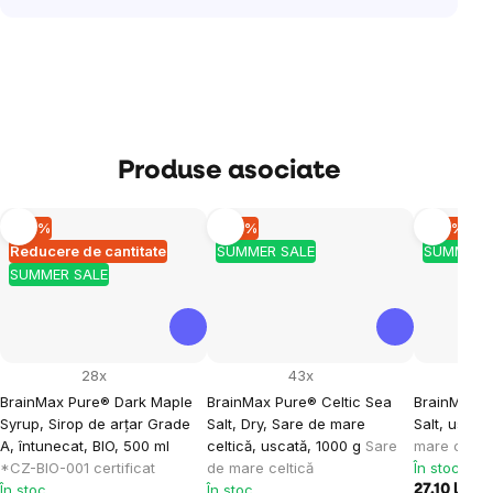
Produse asociate
–10 %
–10 %
–10 %
Reducere de cantitate
SUMMER SALE
SUMMER 
SUMMER SALE
28x
43x
BrainMax Pure® Dark Maple
BrainMax Pure® Celtic Sea
BrainMax P
Syrup, Sirop de arțar Grade
Salt, Dry, Sare de mare
Salt, uscat
A, întunecat, BIO, 500 ml
celtică, uscată, 1000 g
Sare
mare celtic
*CZ-BIO-001 certificat
de mare celtică
În stoc
În stoc
În stoc
27,10 lei