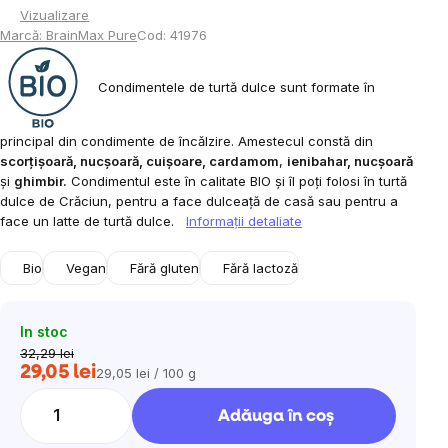
Vizualizare
Marcă:
BrainMax Pure
Cod:
41976
Condimentele de turtă dulce sunt formate în
principal din condimente de încălzire. Amestecul constă din
scorțișoară, nucșoară, cuișoare, cardamom
,
ienibahar, nucșoară
și
ghimbir.
Condimentul este în calitate BIO și îl poți folosi în turtă
dulce de Crăciun, pentru a face dulceață de casă sau pentru a
face un latte de turtă dulce.
Informaţii detaliate
Bio
Vegan
Fără gluten
Fără lactoză
In stoc
32,29 lei
29,05 lei
29,05 lei / 100 g
Evaluare
preţ:
Adăuga în coş