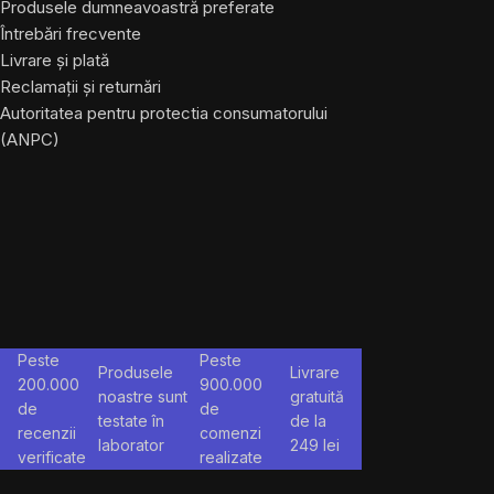
Produsele dumneavoastră preferate
Întrebări frecvente
Livrare și plată
Reclamații și returnări
Autoritatea pentru protectia consumatorului
(ANPC)
Peste
Peste
Produsele
Livrare
200.000
900.000
noastre sunt
gratuită
de
de
testate în
de la
recenzii
comenzi
laborator
249
lei
verificate
realizate