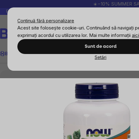
Treci
☀️−10% SUMMER SALE p
la
Peste 200.000 de recenzii verificate
Produsele no
conținut
Continuă fără personalizare
Acest site folosește cookie-uri. Continuând să navigați pe
exprimați acordul cu utilizarea lor. Mai multe informații
aici
Căutare
Sunt de acord
BrainMax
Sport
Imunitate
Femei
Bărbați
Copii
Obiective
Nou
Setări
Suplimente alimentare
Minerale
Potasiu