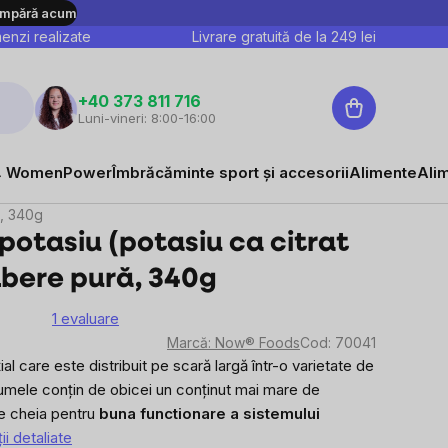
mpără acum
nzi realizate
Livrare gratuită de la
249
lei
Coş
+40 373 811 716
Luni-vineri: 8:00-16:00
de
cumpărături
 WomenPower
Îmbrăcăminte sport și accesorii
Alimente
Ali
ă, 340g
otasiu (potasiu ca citrat
lbere pură, 340g
1 evaluare
area
Marcă:
Now® Foods
Cod:
70041
e
al care este distribuit pe scară largă într-o varietate de
gumele conțin de obicei un conținut mai mare de
sului
te cheia pentru
buna functionare a sistemului
ii detaliate