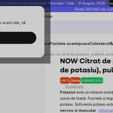
entru toate produsele! Perioada: 1 Iulie - 31 August, 2026.
Cu
astre sunt testate în laborator
Peste 900.000 de come
Blog
Favoritele mele
 acest site, vă
.
tăți
Suplimente alimentare
Pachete avantajoase
Colesterol

NOW Citrat de potasiu (potasiu ca citrat de potasiu), pulbere pur
NOW Citrat de p
de potasiu), pu
–10 %
Oferte
SUMMER SALE
Evalu
Vizualizare
medi
Potasiul
este un mineral esenți
a
surse de hrană. Fructele și le
produ
potasiu. Suficienta potasiu es
este
nervos si muscular
.
Informaţ