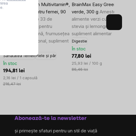
mirea
BrainMax Women Multivitamin®,
BrainMax Easy Greens, lămâie
le.
multivitamine pentru femei, 90
verde, 300 g
Amestec de
capsule vegetale
33 de
alimente verzi cu turmeric BIO,
substanțe active pentru
stevia și lemongrass, 30 porții,
imunitatea feminină, frumusețea
supliment alimentar
și echilibrul hormonal, supliment
Digestie
alimentar
În stoc
Sănătatea femeii
Piele și păr
77,80 lei
În stoc
Evaluare
25,93 lei / 100 g
preţ:
86,46 lei
194,81 lei
Evaluare
2,16 lei / 1 capsulă
preţ:
216,47 lei
Abonează-te la newsletter
și primește sfaturi pentru un stil de viață