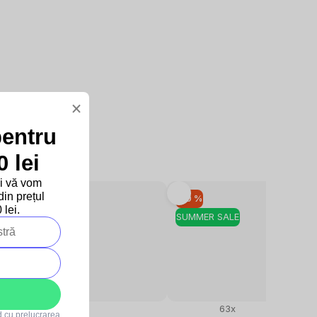
×
pentru
 lei
și vă vom
in prețul
–10 %
–10 %
lei.
SUMMER SALE
SUMMER SALE
89x
63x
rd cu
prelucrarea