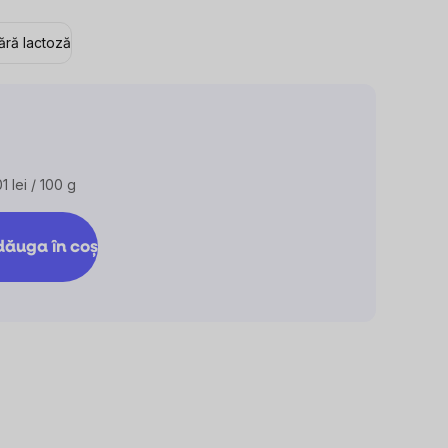
ără lactoză
1 lei / 100 g
luare
:
ăuga în coş