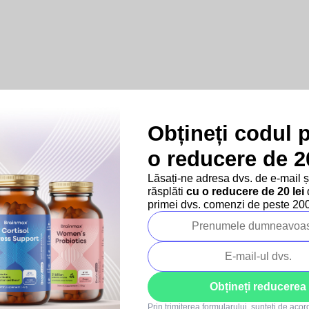
Obțineți codul 
Produse asociate
o reducere de 20
Lăsați-ne adresa dvs. de e-mail 
răsplăti
cu o reducere de 20 lei
d
–10 %
–10 %
primei dvs. comenzi de peste 200 
SUMMER SALE
SUMMER SALE
Obțineți reducerea
595x
119x
Prin trimiterea formularului, sunteți de aco