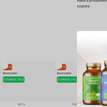
înaltă a produselor
noastre.
–10 %
–10 %
Bestseller
Bestseller
SUMMER SALE
SUMMER SALE
467x
1148x