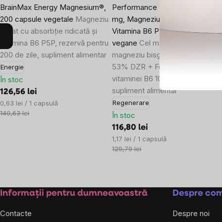
BrainMax Energy Magnesium®,
Performance Magnesium® 1000
200 capsule vegetale
Magneziu
mg, Magneziu 200 mg +
malat cu absorbție ridicată și
Vitamina B6 P5P, 100 capsule
vitamina B6 P5P, rezervă pentru
vegane
Cel mai bine absorbit
200 de zile, supliment alimentar
magneziu bisglicinat MagChel®
53% DZR + Forma activă a
Energie
vitaminei B6 100% DZR,
În stoc
supliment alimentar
126,56 lei
Evaluare
Regenerare
0,63 lei / 1 capsulă
preţ:
140,63 lei
În stoc
116,80 lei
Evaluare
1,17 lei / 1 capsulă
preţ:
129,79 lei
Subsol
Informații pentru dumneavoastră
Despre co
Contacte
Despre noi