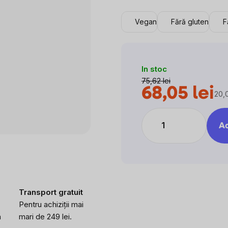
5,0
din
Vegan
Fără gluten
F
5
stele.
In stoc
75,62 lei
68,05 lei
20,0
Eva
preţ
Ad
Transport gratuit
Pentru achiziții mai
a
mari de 249 lei.