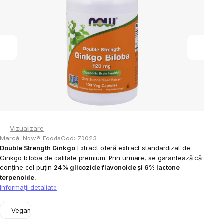
din
5
stele.
Vizualizare
Marcă:
Now® Foods
Cod:
70023
Double Strength Ginkgo
Extract oferă extract standardizat de
Ginkgo biloba de calitate premium. Prin urmare, se garantează că
conține cel puțin
24% glicozide flavonoide și 6% lactone
terpenoide.
Informaţii detaliate
Vegan