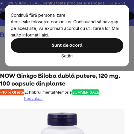
Treci
☀️−10% SUMMER SALE pentru toate produsele! Perioada: 1 Iulie - 31
August, 2026.
la
Continuă fără personalizare
Cumpără acum
conținut
Acest site folosește cookie-uri. Continuând să navigați
Peste 200.000 de recenzii verificate
Produsele noastre sunt testa
pe acest site, vă exprimați acordul cu utilizarea lor. Mai
Coş
multe informații
aici
.
de
cumpărături
Sunt de acord
Setări
Obiective
NOW Ginkgo Biloba dublă putere, 120 mg,
100 capsule din plante
–10 %
Oferte
Echilibrul mental
Memorie
SUMMER SALE
Neevaluat
Evaluarea
medie
a
produsului
este
0,0