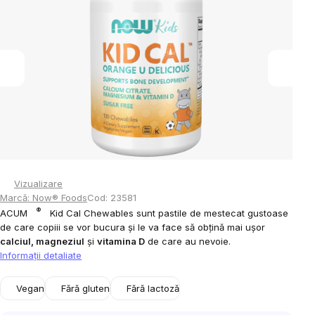
din
5
stele.
Vizualizare
Marcă:
Now® Foods
Cod:
23581
®
ACUM
Kid Cal Chewables sunt pastile de mestecat gustoase
de care copiii se vor bucura și le va face să obțină mai ușor
calciul, magneziul
și
vitamina D
de care au nevoie.
Informaţii detaliate
Vegan
Fără gluten
Fără lactoză