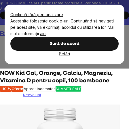
Treci
☀️−10% SUMMER SALE pentru toate produsele! Perioada: 1 Iulie - 31
August, 2026.
la
Continuă fără personalizare
Cumpără acum
conținut
Acest site folosește cookie-uri. Continuând să navigați
Peste 200.000 de recenzii verificate
Produsele noastre sunt testa
pe acest site, vă exprimați acordul cu utilizarea lor. Mai
Coş
multe informații
aici
.
de
cumpărături
Sunt de acord
Setări
Obiective
Imunitate
Vitamina D
NOW Kid Cal, Orange, Calciu, Magneziu,
Vitamina D pentru copii, 100 bomboane
–10 %
Oferte
Aparat locomotor
SUMMER SALE
Neevaluat
Evaluarea
medie
a
produsului
este
0,0