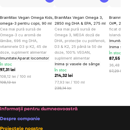
Evaluarea
Evaluarea
BrainMax Vegan Omega Kids,
BrainMax Vegan Omega 3,
Brainmax O
medie
medie
omega-3 pentru copii, 90 ml
2850 mg DHA & EPA, 275 ml
Oil®, 240 
a
a
Cea mai pură sursă de
Cea mai pură sursă de
ficat de cod
produsului
produsului
Omega-3 cu aromă de
Omega 3, MEGA doză de
Islanda, su
lămâie, 696 mg DHA,
DHA, protecție cu polifenoli,
Imunitate
este
este
vitaminele D3 și K2, 45 de
D3 & K2, 25 până la 50 de
Inima și v
5,0
5,0
doze, supliment alimentar
doze, 100% VEGAN,
În stoc
din
din
Imunitate
Aparat locomotor
supliment alimentar
87,55 lei
5
5
Inima și vasele de sânge
În stoc
Evaluare
36,48 lei / 
stele.
stele.
În stoc
97,31 lei
preţ:
97,29 lei
Evaluare
214,32 lei
108,12 lei / 100 ml
preţ:
Evaluare
108,13 lei
77,93 lei / 100 ml
preţ:
238,14 lei
Subsol
Informații pentru dumneavoastră
Despre companie
Proiectele noastre