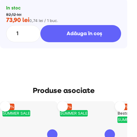
In stoc
82,12 lei
73,90 lei
0,74 lei / 1 buc.
Evaluare
preţ:
Adăuga în coş
Produse asociate
–10 %
–10 %
–10 %
SUMMER SALE
SUMMER SALE
Bestseller
SUMMER 