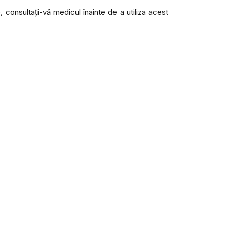
, consultați-vă medicul înainte de a utiliza acest
×
pentru
 lei
și vă vom
in prețul
lei.