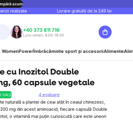
mpără acum
nzi realizate
Livrare gratuită de la
249
lei
Coş
+40 373 811 716
Luni-vineri: 8:00-16:00
de
85,60 lei
cumpărături
Vizualizare
Evaluare preţ:
1,43 lei / 1 capsulă
 WomenPower
Îmbrăcăminte sport și accesorii
Alimente
Ali
 cu Inozitol Double
mg, 60 capsule vegetale
4 evaluare
 SALE
e naturală a plantei de ceai atât în ceaiul chinezesc,
gă 200 mg din acest aminoacid, fiecare capsulă Double
itol, o vitamină mai puțin cunoscută care este uneori