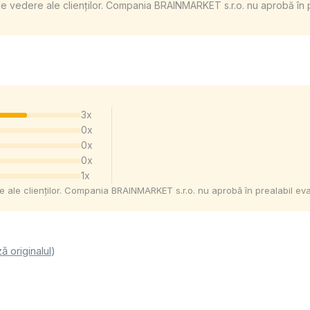
de vedere ale clienților. Compania BRAINMARKET s.r.o. nu aprobă în pre
3x
0x
0x
0x
1x
e ale clienților. Compania BRAINMARKET s.r.o. nu aprobă în prealabil evalu
ă originalul
)