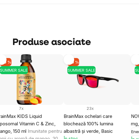
Obțineți reducerea
Prin trimiterea formularului, sunteți de aco
datelor dumneavoastră personale
și cu pri
buletinelor noastre informative inspiraționa
Produse asociate
-10 %
-10 %
-
SUMMER SALE
SUMMER SALE
S
7x
23x
rainMax KIDS Liquid
BrainMax ochelari care
NOW
iposomal Vitamin C & Zinc,
blochează 100% lumina
mg,
ango, 150 ml
Imunitate pentru
albastră și verde, Basic
Ene
opii cu aromă de mango, 30
În stoc