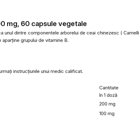
00 mg, 60 capsule vegetale
 ca unul dintre componentele arborelui de ceai chinezesc (
Camelli
e aparține grupului de vitamine B.
rmați instrucțiunile unui medic calificat.
Cantitate
în 1 doză
200 mg
100 mg