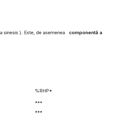
a sinesis
). Este, de asemenea
componentă a
%RHP*
***
***