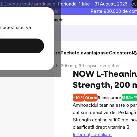
entru toate produsele! Perioada: 1 Iulie - 31 August, 2026.
Cu
astre sunt testate în laborator
Peste 900.000 de come
Blog
Favoritele mele
 acest site, vă
.
mg, 60 capsule vegetale
Evaluare
Discuție
Produse similare
tăți
Suplimente alimentare
Pachete avantajoase
Colesterol

 cu Inozitol Double Strength, 200 mg, 60 capsule vegetale
NOW L-Theanine
Strength, 200 
–10 %
Oferte
Reasigurare
SUMMER
Aminoacidul teanina este o part
cât și în ceaiul verde. Pe lân
Strength conține și 100 mg inoz
clasificată drept vitamina B.
Informaţii detaliate