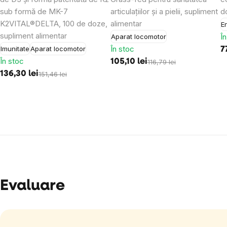
sub formă de MK-7
articulațiilor și a pielii, supliment
d
K2VITAL®DELTA, 100 de doze,
alimentar
E
supliment alimentar
Î
Aparat locomotor
În stoc
Imunitate
Aparat locomotor
7
În stoc
105,10 lei
116,79 lei
136,30 lei
151,46 lei
Evaluare