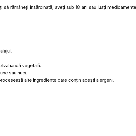
ați să rămâneți însărcinată, aveți sub 18 ani sau luați medicamente
lajul.
olizaharidă vegetală.
lune sau nuci.
Obțineți codul 
procesează alte ingrediente care conțin acești alergeni.
o reducere de 20
Lăsați-ne adresa dvs. de e-mail 
răsplăti
cu o reducere de 20 lei
d
primei dvs. comenzi de peste 200 