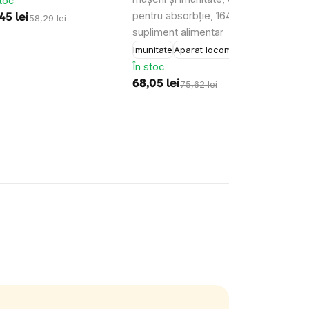
stoc
pentru absorbție, 164 doze,
intole
45 lei
58,29 lei
supliment alimentar
supli
În st
Imunitate
Aparat locomotor
În stoc
194,8
68,05 lei
75,62 lei