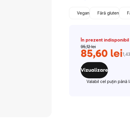
Vegan
Fără gluten
F
În prezent indisponibil
95,12 lei
85,60 lei
1,43
Eva
preţ
Vizualizare
Valabil cel puțin până 