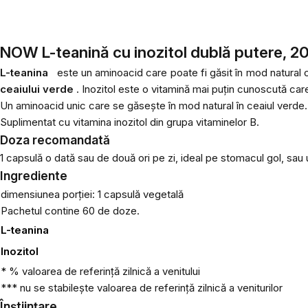
NOW L-teanină cu inozitol dublă putere, 2
L-teanina
este un aminoacid care poate fi găsit în mod natural
ceaiului verde
. Inozitol este o vitamină mai puțin cunoscută car
Un aminoacid unic care se găsește în mod natural în ceaiul verde.
Suplimentat cu vitamina inozitol din grupa vitaminelor B.
Doza recomandată
1 capsulă o dată sau de două ori pe zi, ideal pe stomacul gol, sau u
Ingrediente
dimensiunea porției: 1 capsulă vegetală
Pachetul contine 60 de doze.
L-teanina
Inozitol
* % valoarea de referință zilnică a venitului
*** nu se stabilește valoarea de referință zilnică a veniturilor
Înștiințare