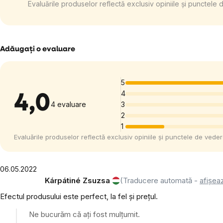
Evaluările produselor reflectă exclusiv opiniile și punctele 
Adăugaţi o evaluare
5
4
4,0
4 evaluare
3
2
1
Evaluările produselor reflectă exclusiv opiniile și punctele de veder
06.05.2022
Kárpátiné Zsuzsa
(Traducere automată -
afișeaz
Efectul produsului este perfect, la fel și prețul.
Ne bucurăm că ați fost mulțumit.