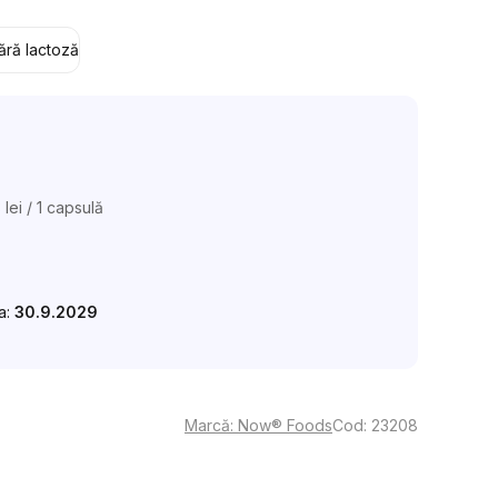
ără lactoză
 lei / 1 capsulă
luare
:
la:
30.9.2029
Marcă:
Now® Foods
Cod:
23208