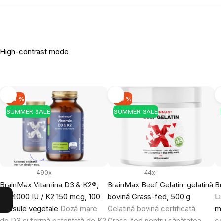
High-contrast mode
-10 %
-10 %
SUMMER SALE
SUMMER SALE
490x
44x
BrainMax Vitamina D3 & K2®,
BrainMax Beef Gelatin, gelatină
B
D3 4000 IU / K2 150 mcg, 100
bovină Grass-fed, 500 g
L
capsule vegetale
Doză mare
Gelatină bovină certificată
m
de D3 și formă patentată de K2
Grass-fed pentru sănătatea
c