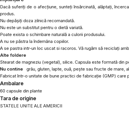
Dacă suferiți de o afecțiune, sunteți însărcinată, alăptați, încerc
produs.
Nu depășiți doza zilnică recomandată.
Nu este un substitut pentru o dietă variată.
Poate exista o schimbare naturală a culorii produsului.
A nu se păstra la îndemâna copiilor.
A se pastra intr-un loc uscat si racoros. Vă rugăm să reciclați amba
Alte foldere
Stearat de magneziu (vegetal), silice. Capsula este formată din p
Nu contine
grâu, gluten, lapte, ouă, pește sau fructe de mare, a
Fabricat într-o unitate de bune practici de fabricație (GMP) care 
Ambalare
60 capsule din plante
Tara de origine
STATELE UNITE ALE AMERICII