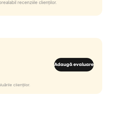
alabil recenziile clienților.
Adaugă evaluare
ările clienților.