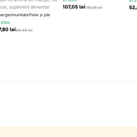
În 
oze, supliment alimentar
107,05 lei
118,96 lei
52,
nergie
Imunitate
Piele și păr
n stoc
7,80 lei
86,46 lei