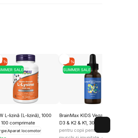
rd cu
prelucrarea
mirea
le.
10 %
-10 %
-10
UMMER SALE
SUMMER SALE
SUM
 L-lizină (L-lizină), 1000
BrainMax KIDS Vegan Liquid
Brain
 100 comprimate
D3 & K2 & K1, 30 ml
Vitamine
capsu
pentru copii pentru oase, dinți,
Probi
rgie
Aparat locomotor
mușchi și imunitate, cu MCT
pentr