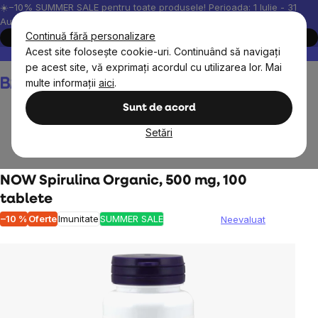
Treci
☀️−10% SUMMER SALE pentru toate produsele! Perioada: 1 Iulie - 31
August, 2026.
la
Continuă fără personalizare
Cumpără acum
conținut
Acest site folosește cookie-uri. Continuând să navigați
Peste 200.000 de recenzii verificate
Produsele noastre sunt testa
pe acest site, vă exprimați acordul cu utilizarea lor. Mai
Coş
multe informații
aici
.
de
cumpărături
Sunt de acord
Setări
Suplimente alimentare
Minerale
NOW Spirulina Organic, 500 mg, 100
tablete
–10 %
Oferte
Imunitate
SUMMER SALE
Neevaluat
Evaluarea
medie
a
produsului
este
0,0
din