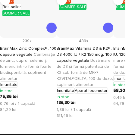
–10 %
–10 %
–10 %
Bestseller
SUMMER SALE
SUMMER 
SUMMER SALE
239x
489x
BrainMax Zinc Complex®, 100
BrainMax Vitamina D3 & K2®,
BrainMax V
capsule vegetale
Combinație
D3 4000 IU / K2 150 mcg, 100
IU, 120 cap
de zinc, cupru, seleniu și
capsule vegetale
Doză mare
mare de vi
turmeric într-o formă foarte
de D3 și formă patentată de
formă de co
biodisponibilă, supliment
K2 sub formă de MK-7
de doze, su
alimentar
K2VITAL®DELTA, 100 de doze,
Imunitate
A
Imunitate
supliment alimentar
În stoc
Imunitate
Aparat locomotor
În stoc
58,30 lei
În stoc
75,85 lei
Evaluare
0,49 lei / 1
Evaluare
136,30 lei
preţ:
0,76 lei / 1 capsulă
64,79 lei
preţ:
Evaluare
84,29 lei
1,36 lei / 1 capsulă
preţ:
151,46 lei