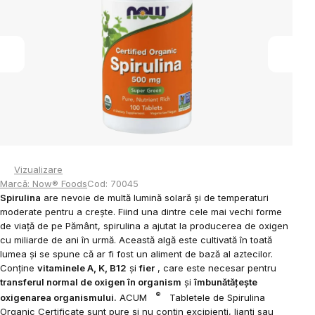
5
stele.
Vizualizare
Marcă:
Now® Foods
Cod:
70045
Spirulina
are nevoie de multă lumină solară și de temperaturi
moderate pentru a crește. Fiind una dintre cele mai vechi forme
de viață de pe Pământ, spirulina a ajutat la producerea de oxigen
cu miliarde de ani în urmă. Această algă este cultivată în toată
lumea și se spune că ar fi fost un aliment de bază al aztecilor.
Conține
vitaminele A, K, B12
și
fier
, care este necesar pentru
transferul normal de oxigen în organism
și
îmbunătățește
®
oxigenarea organismului.
ACUM
Tabletele de Spirulina
Organic Certificate sunt pure și nu conțin excipienți, lianți sau