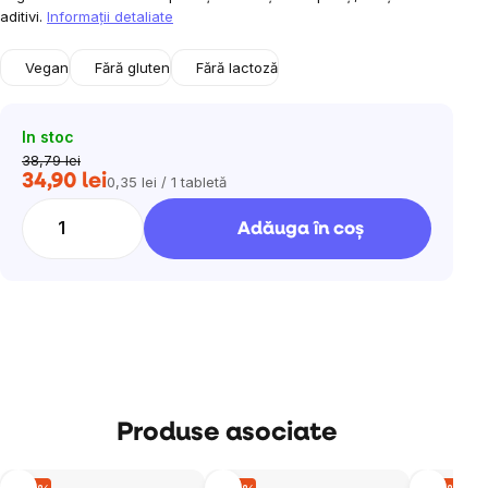
aditivi.
Informaţii detaliate
Vegan
Fără gluten
Fără lactoză
In stoc
38,79 lei
34,90 lei
0,35 lei / 1 tabletă
Evaluare
preţ:
Adăuga în coş
Produse asociate