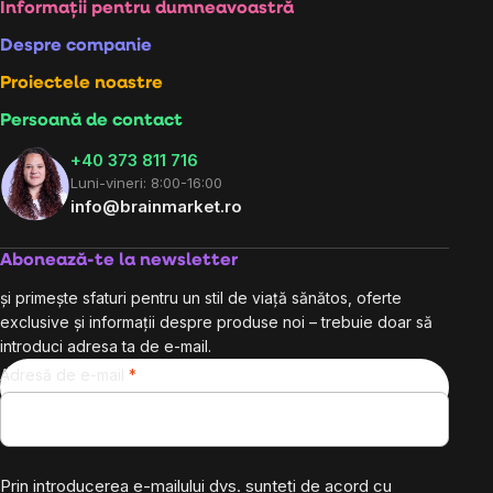
Subsol
Informații pentru dumneavoastră
Despre companie
Proiectele noastre
Persoană de contact
+40 373 811 716
Luni-vineri: 8:00-16:00
info@brainmarket.ro
Abonează-te la newsletter
și primește sfaturi pentru un stil de viață sănătos, oferte
exclusive și informații despre produse noi – trebuie doar să
introduci adresa ta de e-mail.
Adresă de e-mail
Prin introducerea e-mailului dvs. sunteți de acord cu