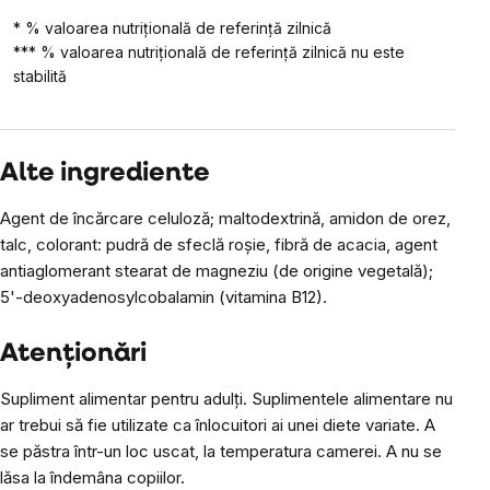
* % valoarea nutrițională de referință zilnică
*** % valoarea nutrițională de referință zilnică nu este
stabilită
Alte ingrediente
Agent de încărcare celuloză; maltodextrină, amidon de orez,
talc, colorant: pudră de sfeclă roșie, fibră de acacia, agent
antiaglomerant stearat de magneziu (de origine vegetală);
5'-deoxyadenosylcobalamin (vitamina B12).
Atenționări
Supliment alimentar pentru adulți. Suplimentele alimentare nu
ar trebui să fie utilizate ca înlocuitori ai unei diete variate. A
se păstra într-un loc uscat, la temperatura camerei. A nu se
lăsa la îndemâna copiilor.