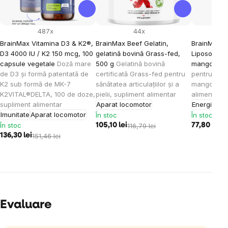
487x
44x
BrainMax Vitamina D3 & K2®,
BrainMax Beef Gelatin,
BrainMax K
D3 4000 IU / K2 150 mcg, 100
gelatină bovină Grass-fed,
Liposomal V
capsule vegetale
Doză mare
500 g
Gelatină bovină
mango, 15
de D3 și formă patentată de
certificată Grass-fed pentru
pentru cop
K2 sub formă de MK-7
sănătatea articulațiilor și a
mango, 30 
K2VITAL®DELTA, 100 de doze,
pielii, supliment alimentar
alimentar
supliment alimentar
Aparat locomotor
Energie
Imu
Imunitate
Aparat locomotor
În stoc
În stoc
În stoc
105,10 lei
116,79 lei
77,80 lei
86
136,30 lei
151,46 lei
Evaluare