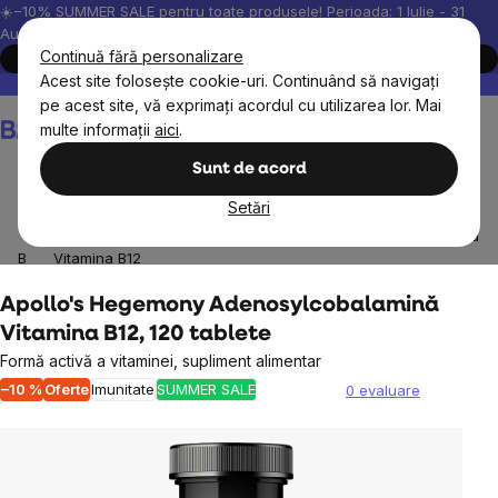
Treci
☀️−10% SUMMER SALE pentru toate produsele! Perioada: 1 Iulie - 31
August, 2026.
la
Continuă fără personalizare
Cumpără acum
conținut
Acest site folosește cookie-uri. Continuând să navigați
Peste 200.000 de recenzii verificate
Produsele noastre sunt testa
pe acest site, vă exprimați acordul cu utilizarea lor. Mai
Coş
multe informații
aici
.
de
cumpărături
Sunt de acord
Setări
Suplimente alimentare
Vitamine, antioxidanți
Vitamina
B
Vitamina B12
Apollo's Hegemony Adenosylcobalamină
Vitamina B12, 120 tablete
Formă activă a vitaminei, supliment alimentar
–10 %
Oferte
Imunitate
SUMMER SALE
0 evaluare