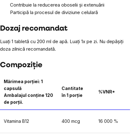
Contribuie la reducerea oboselii și extenuării
Participă la procesul de diviziune celulară
Dozaj recomandat
Luați 1 tabletă cu 200 ml de apă. Luați 1x pe zi. Nu depășiți
doza zilnică recomandată.
Compoziție
Mărimea porției: 1
capsulă
Cantitate
%VNR*
Ambalajul conține 120
în 1 porție
de porții.
Vitamina B12
400 mcg
16 000 %