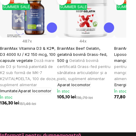
-10 %
-10 %
-10 %
SUMMER SALE
SUMMER SALE
SUMMER 
487x
44x
BrainMax Vitamina D3 & K2®,
BrainMax Beef Gelatin,
BrainMax K
D3 4000 IU / K2 150 mcg, 100
gelatină bovină Grass-fed,
Liposomal V
capsule vegetale
Doză mare
500 g
Gelatină bovină
mango, 15
de D3 și formă patentată de
certificată Grass-fed pentru
pentru cop
K2 sub formă de MK-7
sănătatea articulațiilor și a
mango, 30 
K2VITAL®DELTA, 100 de doze,
pielii, supliment alimentar
alimentar
supliment alimentar
Aparat locomotor
Energie
Imu
Imunitate
Aparat locomotor
În stoc
În stoc
În stoc
105,10 lei
116,79 lei
77,80 lei
86
136,30 lei
151,46 lei
Informații pentru dumneavoastră