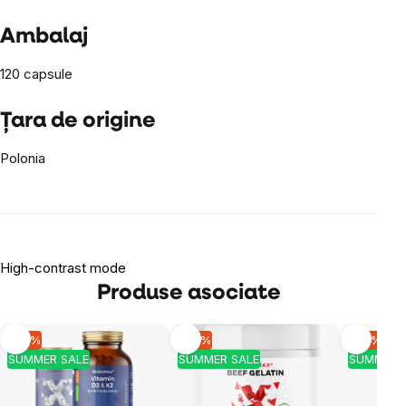
Ambalaj
120 capsule
Țara de origine
Polonia
High-contrast mode
Produse asociate
-10 %
-10 %
-10 %
SUMMER SALE
SUMMER SALE
SUMMER 