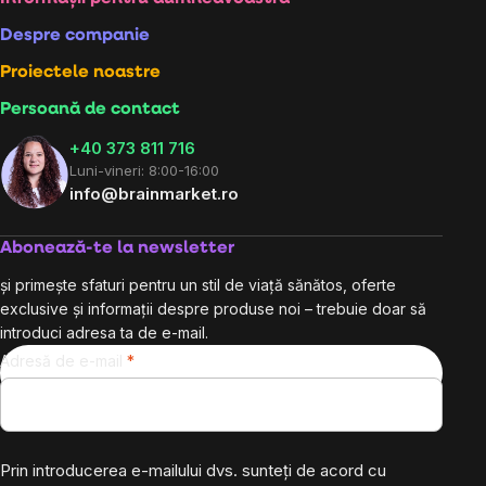
Subsol
Despre companie
Proiectele noastre
Persoană de contact
+40 373 811 716
Luni-vineri: 8:00-16:00
info@brainmarket.ro
Abonează-te la newsletter
și primește sfaturi pentru un stil de viață sănătos, oferte
exclusive și informații despre produse noi – trebuie doar să
introduci adresa ta de e-mail.
Adresă de e-mail
Prin introducerea e-mailului dvs. sunteți de acord cu