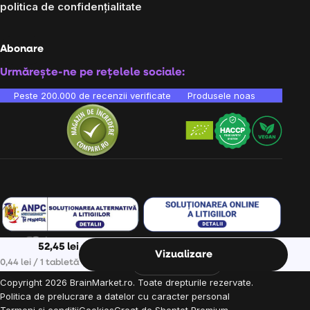
politica de confidențialitate
Abonare
Urmărește-ne pe rețelele sociale:
Peste 200.000 de recenzii verificate
Produsele noastre sunt testa
52,45 lei
Vizualizare
Ne găsești în 9 țări din Europa:
RO
Evaluare preţ:
0,44 lei / 1 tabletă
Copyright
2026
BrainMarket.ro. Toate drepturile rezervate.
Politica de prelucrare a datelor cu caracter personal
Termeni și condiții
Cookies
Creat de Shoptet Premium