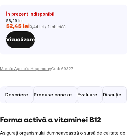
În prezent indisponibil
58,29 lei
52,45 lei
0,44 lei / 1 tabletăă
Evaluare
preţ:
Vizualizare
Marcă:
Apollo's Hegemony
Cod:
69327
Descriere
Produse conexe
Evaluare
Discuție
Prod
Forma activă a vitaminei B12
Asigurați organismului dumneavoastră o sursă de calitate de