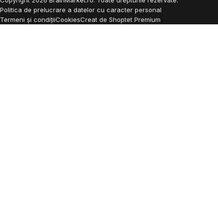
Copyright
2026
BrainMarket.ro. Toate drepturile rezervate.
Politica de prelucrare a datelor cu caracter personal
Termeni și condiții
Cookies
Creat de Shoptet Premium