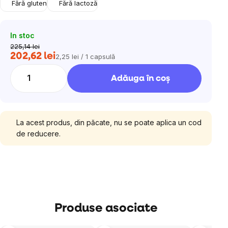
Fără gluten
Fără lactoză
In stoc
225,14 lei
202,62 lei
2,25 lei / 1 capsulă
Evaluare
preţ:
Adăuga în coş
La acest produs, din păcate, nu se poate aplica un cod
de reducere.
Produse asociate