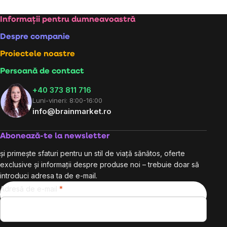
Subsol
Informații pentru dumneavoastră
Despre companie
Proiectele noastre
Persoană de contact
+40 373 811 716
Luni-vineri: 8:00-16:00
info@brainmarket.ro
Abonează-te la newsletter
și primește sfaturi pentru un stil de viață sănătos, oferte
exclusive și informații despre produse noi – trebuie doar să
introduci adresa ta de e-mail.
Adresă de e-mail