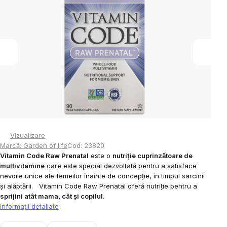
din
5
stele.
Vizualizare
Marcă:
Garden of life
Cod:
23820
Vitamin Code Raw Prenatal
este o
nutriție cuprinzătoare de
multivitamine
care este special dezvoltată pentru a satisface
nevoile unice ale femeilor înainte de concepție, în timpul sarcinii
și alăptării.
Vitamin Code Raw Prenatal oferă nutriție pentru a
sprijini atât mama, cât și copilul.
Informaţii detaliate