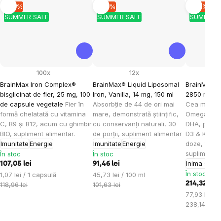
–10 %
–10 %
–10 %
SUMMER SALE
SUMMER SALE
SUMMER 
100x
12x
BrainMax Iron Complex®
BrainMax® Liquid Liposomal
BrainMax 
bisglicinat de fier, 25 mg, 100
Iron, Vanilla, 14 mg, 150 ml
2850 mg DH
de capsule vegetale
Fier în
Absorbție de 44 de ori mai
Cea mai pu
formă chelatată cu vitamina
mare, demonstrată științific,
Omega 3, 
C, B9 și B12, acum cu ghimbir
cu conservanți naturali, 30
DHA, protec
BIO, supliment alimentar.
de porții, supliment alimentar
D3 & K2, 2
Imunitate
Energie
Imunitate
Energie
doze, 100
supliment a
În stoc
În stoc
Inima și v
107,05 lei
91,46 lei
În stoc
Evaluare
Evaluare
1,07 lei / 1 capsulă
45,73 lei / 100 ml
preţ:
preţ:
214,32 lei
118,96 lei
101,63 lei
Evaluare
77,93 lei / 
preţ:
238,14 lei