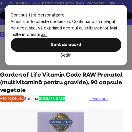
Treci
☀️−10% SUMMER SALE pentru toate produsele! Perioada: 1 Iulie - 31
August, 2026.
la
Continuă fără personalizare
Cumpără acum
conținut
Acest site folosește cookie-uri. Continuând să navigați
Peste 200.000 de recenzii verificate
Produsele noastre sunt testa
pe acest site, vă exprimați acordul cu utilizarea lor. Mai
Coş
multe informații
aici
.
de
cumpărături
Sunt de acord
Setări
Obiective
Sănătatea femeilor
Sarcina
Garden of Life Vitamin Code RAW Prenatal
(multivitamină pentru gravide), 90 capsule
vegetale
–10 %
Oferte
Sarcina
SUMMER SALE
1 evaluare
Evaluarea
medie
a
produsului
este
5,0