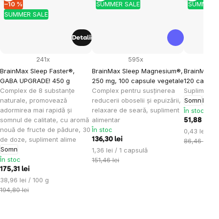
–10 %
SUMMER SALE
SUMMER 
SUMMER SALE
Detalii
241x
595x
BrainMax Sleep Faster®,
BrainMax Sleep Magnesium®,
BrainMax Na
GABA UPGRADE! 450 g
250 mg, 100 capsule vegetale
120 capsul
Complex de 8 substanțe
Complex pentru susținerea
Supliment a
naturale, promovează
reducerii oboselii și epuizării,
Somn
Rege
adormirea mai rapidă și
relaxare de seară, supliment
În stoc
somnul de calitate, cu aromă
alimentar
51,88 lei
nouă de fructe de pădure, 30
În stoc
Evaluare
0,43 lei / 1
de doze, supliment alime
136,30 lei
preţ:
86,46 lei
Somn
Evaluare
1,36 lei / 1 capsulă
În stoc
preţ:
151,46 lei
175,31 lei
Evaluare
38,96 lei / 100 g
preţ:
194,80 lei