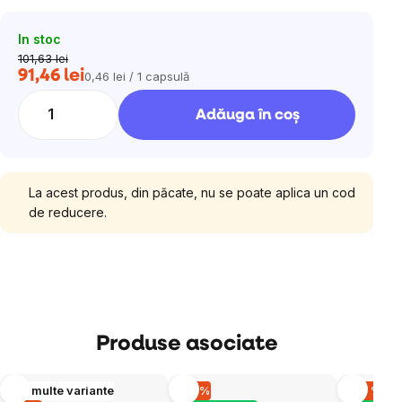
In stoc
101,63 lei
91,46 lei
0,46 lei / 1 capsulă
Evaluare
preţ:
Adăuga în coş
La acest produs, din păcate, nu se poate aplica un cod
de reducere.
Produse asociate
Mai multe variante
–10 %
–40 %