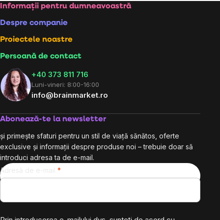
Subsol
Informații pentru dumneavoastră
Despre companie
Proiectele noastre
Persoană de contact
+40 373 811 716
Luni-vineri: 8:00-16:00
info@brainmarket.ro
Abonează-te la newsletter
și primește sfaturi pentru un stil de viață sănătos, oferte
exclusive și informații despre produse noi – trebuie doar să
introduci adresa ta de e-mail.
Adresă de e-mail
Prin introducerea e-mailului dvs. sunteți de acord cu