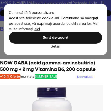
Treci
☀️−10% SUMMER SALE pentru toate produsele! Perioada: 1 Iulie - 31
August, 2026.
la
Continuă fără personalizare
Cumpără acum
conținut
Acest site folosește cookie-uri. Continuând să navigați
Peste 200.000 de recenzii verificate
Produsele noastre sunt testa
pe acest site, vă exprimați acordul cu utilizarea lor. Mai
Coş
multe informații
aici
.
de
cumpărături
Sunt de acord
Setări
Suplimente alimentare
Aminoacizi
Alți aminoacizi
NOW GABA (acid gamma-aminobutiric)
500 mg + 2 mg Vitamina B6, 200 capsule
–10 %
Oferte
Imunitate
SUMMER SALE
Neevaluat
Evaluarea
medie
a
produsului
este
0,0
din