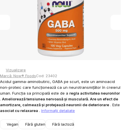
5
stele.
Vizualizare
Marcă:
Now® Foods
Cod:
23402
Acidul gamma-aminobutiric, GABA pe scurt, este
un aminoacid
non-proteic care funcționează ca un neurotransmițător în creierul
uman.
Funcția sa principală este de a
regla activitatea neuronilor
.
Ameliorează tensiunea nervoasă și musculară. Are un efect de
amortizare, calmează și protejează neuronii de deteriorare
. Este
asociat cu relaxarea
.
Informaţii detaliate
Vegan
Fără gluten
Fără lactoză