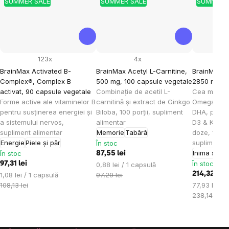
SUMMER SALE
SUMMER SALE
SUMMER 
123x
4x
BrainMax Activated B-
BrainMax Acetyl L-Carnitine,
BrainMax 
Complex®, Complex B
500 mg, 100 capsule vegetale
2850 mg DH
activat, 90 capsule vegetale
Combinație de acetil L-
Cea mai pu
Forme active ale vitaminelor B
carnitină și extract de Ginkgo
Omega 3, 
pentru susținerea energiei și
Biloba, 100 porții, supliment
DHA, protec
a sistemului nervos,
alimentar
D3 & K2, 2
supliment alimentar
Memorie
Tabără
doze, 100
Energie
Piele și păr
supliment a
În stoc
Inima și v
În stoc
87,55 lei
În stoc
97,31 lei
Evaluare
0,88 lei / 1 capsulă
Evaluare
preţ:
214,32 lei
1,08 lei / 1 capsulă
97,29 lei
preţ:
Evaluare
108,13 lei
77,93 lei / 
preţ:
238,14 lei