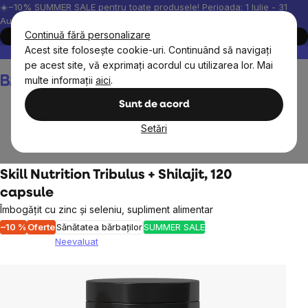
Treci
☀️−10% SUMMER SALE pentru toate produsele! Perioada: 1 Iulie - 31
August, 2026.
la
Continuă fără personalizare
Cumpără acum
conținut
Acest site folosește cookie-uri. Continuând să navigați
Peste 200.000 de recenzii verificate
Produsele noastre sunt testa
pe acest site, vă exprimați acordul cu utilizarea lor. Mai
Coş
multe informații
aici
.
de
cumpărături
Sunt de acord
Setări
Obiective
Sănătatea bărbaților
Skill Nutrition Tribulus + Shilajit, 120
capsule
Îmbogățit cu zinc și seleniu, supliment alimentar
–10 %
Oferte
Sănătatea bărbaților
SUMMER SALE
Neevaluat
Evaluarea
medie
a
produsului
este