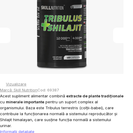
0,0
din
5
stele.
Vizualizare
Marcă:
Skill Nutrition
Cod:
69387
Acest supliment alimentar combină
extracte de plante tradiționale
cu
minerale importante
pentru un suport complex al
organismului. Baza este Tribulus terrestris (colții-babei), care
contribuie la funcționarea normală a sistemului reproducător și
Shilajit himalayan, care susține funcția normală a sistemului
urinar.
Informaţii detaliate