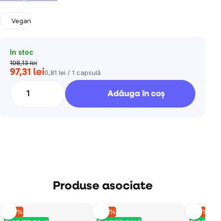
Vegan
In stoc
108,13 lei
97,31 lei
0,81 lei / 1 capsulă
Evaluare
preţ:
Adăuga în coş
Produse asociate
–10 %
–10 %
–10 %