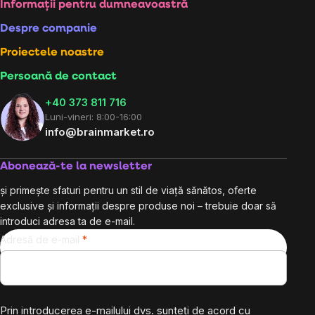
Subsol
Informații pentru dumneavoastră
Despre companie
Proiectele noastre
Persoană de contact
+40 373 811 716
Luni-vineri: 8:00-16:00
info@brainmarket.ro
Abonează-te la newsletter
și primește sfaturi pentru un stil de viață sănătos, oferte
exclusive și informații despre produse noi – trebuie doar să
introduci adresa ta de e-mail.
Adresă de e-mail
Prin introducerea e-mailului dvs. sunteți de acord cu